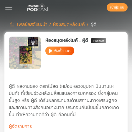
เข้าสู่ระบบ
เพลย์ลิสต์แนะนำ /
ห้องสมุดหลังไมค์ /
ผู้ดี
Podcast
ห้องสมุดหลังไมค์ : ผู้ดี
ฟังทั้งหมด
เพล
ย์
ลิ
สต์
แนะนำ
ผู้ดี ผลงานของ ดอกไม้สด (หม่อมหลวงบุปผา นิมมานเห
มินท์) ที่เขียนช่วงหลังเปลี่ยนแปลงการปกครอง ซึ่งกลุ่มคน
ชั้นสูง หรือ ผู้ดี ได้รับผลกระทบในด้านสถานะทางเศรษฐกิจ
เพล
และสถานะทางสังคมอย่างมาก ประกอบกับมีชนชั้นกลางเกิด
ย์
ขึ้น ทำให้ความคิดที่ว่า ผู้ดี คือคนที่มี
ลิ
สต์
ผู้จัดรายการ
ของ