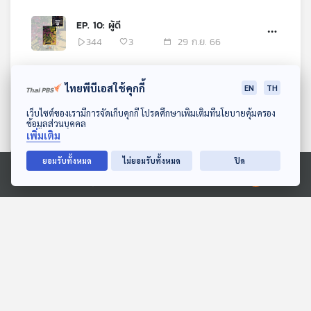
EP. 10: ผู้ดี
344
3
29 ก.ย. 66
EP. 11: ผู้ดี
ไทยพีบีเอสใช้คุกกี้
EN
TH
357
4
02 ต.ค. 66
ดาวน์โหลด Thai PBS Podcast Application
เว็บไซต์ของเรามีการจัดเก็บคุกกี้ โปรดศึกษาเพิ่มเติมที่นโยบายคุ้มครอง
ข้อมูลส่วนบุคคล
EP. 12: ผู้ดี
เพิ่มเติม
387
5
04 ต.ค. 66
ยอมรับทั้งหมด
ไม่ยอมรับทั้งหมด
ปิด
Ⓒ 2020 องค์การกระจายเสียงและแพร่ภาพสาธารณะแห่งประเทศไทย
EP. 13: ผู้ดี
425
8
06 ต.ค. 66
EP. 14: ผู้ดี
556
3
09 ต.ค. 66
EP. 15: ผู้ดี