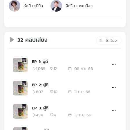
คุณ
รัศมี มณีนิล
จิตริน เมฆเหลือง
เพลง
32 คลิปเสียง
จัดเรียง
บทความ
EP. 1: ผู้ดี
ข่าว
1,089
12
08 ก.ย. 66
และ
กิจกรรม
EP. 2: ผู้ดี
607
10
11 ก.ย. 66
เกี่ยว
EP. 3: ผู้ดี
กับ
เรา
494
4
13 ก.ย. 66