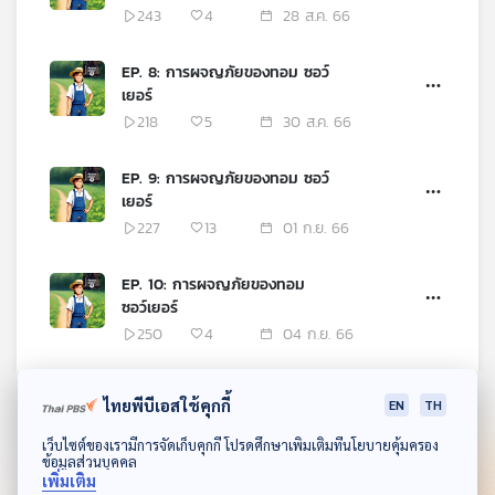
243
4
28 ส.ค. 66
EP. 8: การผจญภัยของทอม ซอว์
เยอร์
218
5
30 ส.ค. 66
EP. 9: การผจญภัยของทอม ซอว์
เยอร์
227
13
01 ก.ย. 66
EP. 10: การผจญภัยของทอม
ซอว์เยอร์
250
4
04 ก.ย. 66
EP. 11: การผจญภัยของทอม ซอว์
ไทยพีบีเอสใช้คุกกี้
EN
TH
เยอร์
251
3
06 ก.ย. 66
ดาวน์โหลด Thai PBS Podcast Application
เว็บไซต์ของเรามีการจัดเก็บคุกกี้ โปรดศึกษาเพิ่มเติมที่นโยบายคุ้มครอง
ข้อมูลส่วนบุคคล
เพิ่มเติม