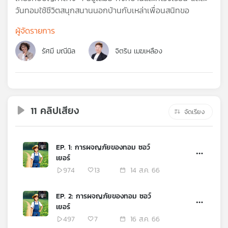
คุณ
วันทอมใช้ชีวิตสนุกสนานนอกบ้านกับเหล่าเพื่อนสนิทขอ
ผู้จัดรายการ
เพลง
รัศมี มณีนิล
จิตริน เมฆเหลือง
บทความ
11 คลิปเสียง
จัดเรียง
ข่าว
และ
กิจกรรม
EP. 1: การผจญภัยของทอม ซอว์
เยอร์
974
13
14 ส.ค. 66
เกี่ยว
กับ
EP. 2: การผจญภัยของทอม ซอว์
เรา
เยอร์
497
7
16 ส.ค. 66