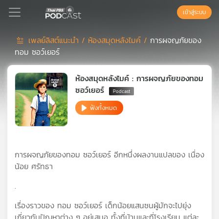
เข้าสู่ระบบ
เพลย์ลิสต์แนะนำ /
ห้องสมุดหลังไมค์ /
การผจญภัยของ
ทอม ซอว์เยอร์
Podcast
ห้องสมุดหลังไมค์ : การผจญภัยของทอม
เพล
ซอว์เยอร์
ย์
ฟังทั้งหมด
ลิ
สต์
แนะนำ
การผจญภัยของทอม ซอว์เยอร์ อีกหนึ่งผลงานแปลของ เนื่อง
น้อย ศรัทธา
เพล
ย์
.
ลิ
สต์
เรื่องราวของ ทอม ซอว์เยอร์ เด็กน้อยแสนซนผู้มักจะไปยุ่ง
ของ
เกี่ยวกับปัญหาต่าง ๆ อยู่เสมอ ทั้งที่บ้านและที่โรงเรียน แต่ละ