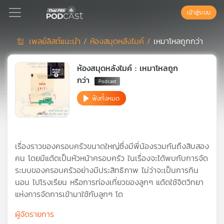
เข้าสู่ระบบ
เพลย์ลิสต์แนะนำ /
ห้องสมุดหลังไมค์ /
เหมาโหลถูกกว่า
Podcast
ห้องสมุดหลังไมค์ : เหมาโหลถูก
กว่า
เพล
ฟังทั้งหมด
ย์
ลิ
สต์
แนะนำ
เรื่องราวของครอบครัวขนาดใหญ่ซึ่งมีพี่น้องรวมกันถึงสิบสอง
คน โดยมีแด้ดเป็นหัวหน้าครอบครัว ในเรื่องจะได้พบกับการจัด
ระบบของครอบครัวอย่างมีประสิทธิภาพ ไม่ว่าจะเป็นการกิน
เพล
นอน ไปโรงเรียน หรือการท่องเที่ยวของลูกๆ แด้ดใช้จิตวิทยา
ย์
แห่งการจัดการเข้ามาใช้กับลูกๆ โด
ลิ
สต์
ผู้จัดรายการ
ของ