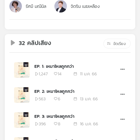
คุณ
รัศมี มณีนิล
จิตริน เมฆเหลือง
เพลง
32 คลิปเสียง
จัดเรียง
บทความ
EP. 1: เหมาโหลถูกกว่า
ข่าว
1,247
14
11 ม.ค. 66
และ
กิจกรรม
EP. 2: เหมาโหลถูกกว่า
563
6
13 ม.ค. 66
เกี่ยว
EP. 3: เหมาโหลถูกกว่า
กับ
เรา
396
8
16 ม.ค. 66