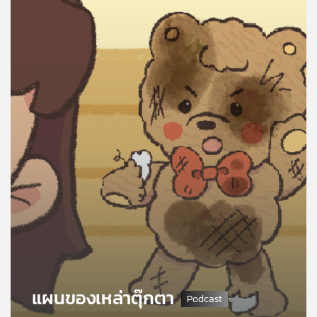
คุณ
เพลง
บทความ
ข่าว
และ
กิจกรรม
เกี่ยว
กับ
เรา
แผนของเหล่าตุ๊กตา