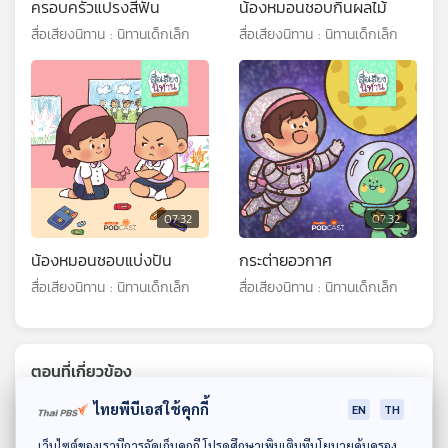
ครอบครัวแปรงสีฟัน
น้องหมอนชอบกินผลไม้
สื่อเสียงนิทาน : นิทานเด็กเล็ก
สื่อเสียงนิทาน : นิทานเด็กเล็ก
07:32
07:32
น้องหมอนชอบแบ่งปัน
กระต่ายอวกาศ
สื่อเสียงนิทาน : นิทานเด็กเล็ก
สื่อเสียงนิทาน : นิทานเด็กเล็ก
ตอนที่เกี่ยวข้อง
ไทยพีบีเอสใช้คุกกี้
EN
TH
ดาวน์โหลด Thai PBS Podcast Application
เว็บไซต์ของเรามีการจัดเก็บคุกกี้ โปรดศึกษาเพิ่มเติมที่นโยบายคุ้มครอง