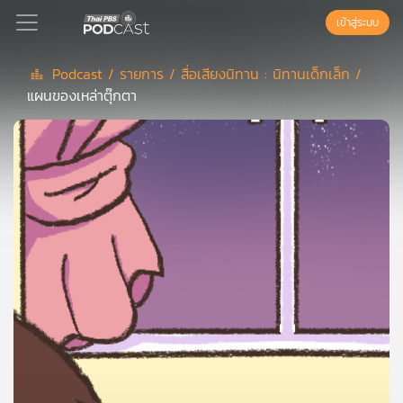
เข้าสู่ระบบ
Podcast /
รายการ /
สื่อเสียงนิทาน : นิทานเด็กเล็ก /
แผนของเหล่าตุ๊กตา
Podcast
เพล
ย์
ลิ
สต์
แนะนำ
เพล
ย์
ลิ
สต์
ของ