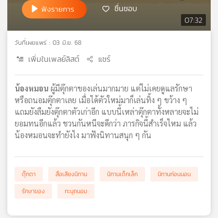
ชื่นชอบ
ฟังรายการ
เครือ
07:32
ข่าย
วิทยุ
ไทย
วันที่เผยแพร่ : 03 มิ.ย. 68
พี
เพิ่มในเพลย์ลิสต์
แชร์
บี
เอส
น้องหมอน
ผู้มีตุ๊กตาของเล่นมากมาย แต่ไม่เคยดูแลรักษา
หรือถนอมตุ๊กตาเลย เมื่อได้ตัวใหม่มาก็เล่นทิ้ง ๆ ขว้าง ๆ
แผนที่
แถมยังลืมยังตุ๊กตาตัวเก่าอีก แบบนี้เหล่าตุ๊กตาทั้งหลายจะไม่
วิทยุ
ยอมทนอีกแล้ว ชวนกันหนีจะดีกว่า ภารกิจนี้สำเร็จไหม แล้ว
เครือ
น้องหมอนจะทำยังไง มาฟังนิทานสนุก ๆ กัน
ข่าย
ตุ๊กตา
สื่อเสียงนิทาน
นิทานเด็กเล็ก
นิทานก่อนนอน
รักษาของ
ทะนุถนอม