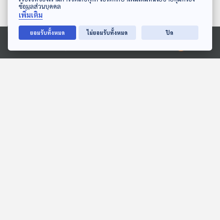
ข้อมูลส่วนบุคคล
เพิ่มเติม
ยอมรับทั้งหมด
ไม่ยอมรับทั้งหมด
ปิด
07:32
07:32
Ⓒ 2020 องค์การกระจายเสียงและแพร่ภาพสาธารณะแห่งประเทศไทย
บันทึกของฉัน
สงครามฟันขาว
สื่อเสียงนิทาน : นิทานเด็กเล็ก
สื่อเสียงนิทาน : นิทานเด็กเล็ก
07:32
07:32
EP. 2040: ทำไมเจอแดด
EP. 2039: ทำไมก้อนหินใน
แล้วต้อง ฮัดเชิ้ว!
ลำธารถึงกลมและสวยจัง
พระอาทิตย์ยิ้มแฉ่ง
พระอาทิตย์ยิ้มแฉ่ง