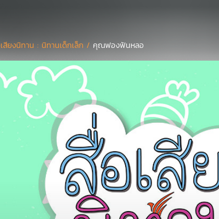
่อเสียงนิทาน : นิทานเด็กเล็ก /
คุณฟองฟันหลอ