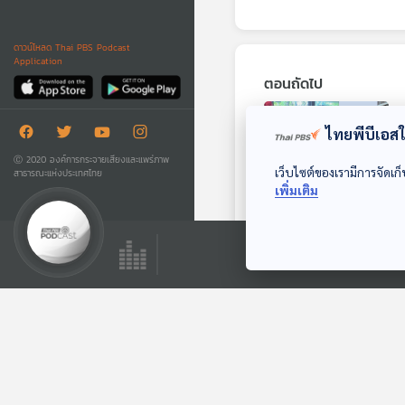
ดาวน์โหลด Thai PBS Podcast
Application
ตอนถัดไป
ไทยพีบีเอสใช
Ⓒ 2020 องค์การกระจายเสียงและแพร่ภาพ
เว็บไซต์ของเรามีการจัดเก็
สาธารณะแห่งประเทศไทย
เพิ่มเติม
20:16
EP. 462: บ้านเรียน
คาซ่าดิต๊อตตี๊ ใช้ความ
รักนำทางการเรียนรู้
ห้องเรียนฟ้ากว้าง
ตอนที่เกี่ยวข้อง