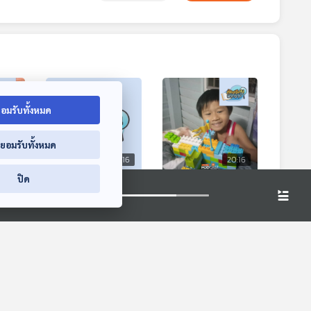
อมรับทั้งหมด
่ยอมรับทั้งหมด
0:16
20:16
20:16
ปิด
รียนป
EP. 471: ชักเย่อ กีฬา
EP. 465: บ้าน
ช จาก
ปรับพฤติกรรมเด็ก
เรียนHappiness
้า
เกเร โรงเรียน
พัฒนาEFและช่วง
ห้องเรียนฟ้ากว้าง
ห้องเรียนฟ้ากว้าง
สันป่าตอง
เวลาคุณภาพ