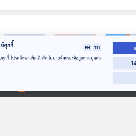
้คุกกี้
EN
TH
ย
บคุกกี้ โปรดศึกษาเพิ่มเติมที่นโยบายคุ้มครองข้อมูลส่วนบุคคล
ไม
20:16
20:16
2
EP. 467: กทม.
EP. 463: เด็กโฮม
EP. 464: บ้านเ
00:00:00
00:00:00
ปฏิรูปการศึกษา
สคูล เรียน รด. ได้
ภาภัคชัยเทวเด
ปฐมวัย ภายใต้
ไหม?
โฮมสคูลสู่การเข
ห้องเรียนฟ้ากว้าง
ห้องเรียนฟ้ากว้าง
ห้องเรียนฟ้ากว้าง
แนวคิดโรงเรียนเป็น
โรงเรียน
พื้นที่การเรียนรู้ของ
ทุกคน