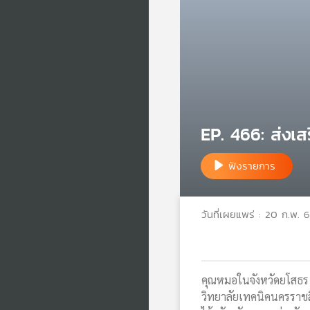
EP. 466: ส่งเ
ฟังรายการ
วันที่เผยแพร่ : 20 ก.พ. 
คุณหมอในจังหวัดยโสธร ใ
วิทยาลัยเทคนิคนครราชสี