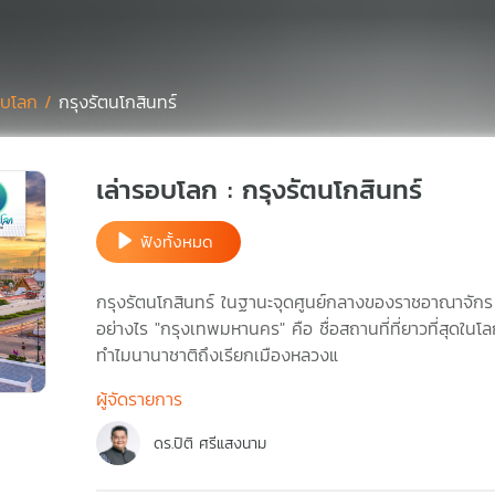
รอบโลก /
กรุงรัตนโกสินทร์
เล่ารอบโลก : กรุงรัตนโกสินทร์
ฟังทั้งหมด
กรุงรัตนโกสินทร์ ในฐานะจุดศูนย์กลางของราชอาณาจักร ปร
อย่างไร "กรุงเทพมหานคร" คือ ชื่อสถานที่ที่ยาวที่สุดใ
ทำไมนานาชาติถึงเรียกเมืองหลวงแ
ผู้จัดรายการ
ดร.ปิติ ศรีแสงนาม