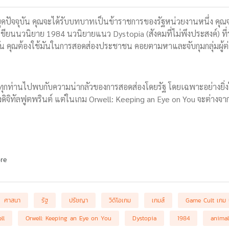
ยุคปัจจุบัน คุณจะได้รับบทบาทเป็นข้าราชการของรัฐหน่วยงานหนึ่ง คุณจะได
ู้เขียนนวนิยาย 1984 นวนิยายแนว Dystopia (สังคมที่ไม่พึงประสงค์)
นกัน คุณต้องใช้มันในการสอดส่องประชาชน คอยตามหาและจับกุมกลุ่มผู้ต
ุกท่านไปพบกับความน่ากลัวของการสอดส่องโดยรัฐ โดยเฉพาะอย่างยิ่งใ
ิจิทัลฟูตพรินต์ แต่ในเกม Orwell: Keeping an Eye on You จะต่างจากน
re
ศาสนา
รัฐ
ปรัชญา
วิดิโอเกม
เกมส์
Game Cult เกม 
ll
Orwell: Keeping an Eye on You
Dystopia
1984
animal