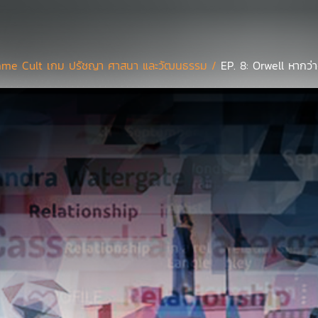
me Cult เกม ปรัชญา ศาสนา และวัฒนธรรม /
EP. 8: Orwell หากว่