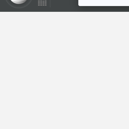
EP. 9: Metro 2033
เมื่อโลกล่มสลาย เรา
จะหนีตายสู่ใต้ดิน
Game Cult เกม
ปรัชญา ศาสนา และ
วัฒนธรรม
ตอนที่เกี่ยวข้อง
23:31
EP. 5: เพลงจากไทย
เดิมสู่ T-POP