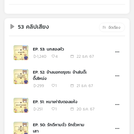
คุณ
เพลง
53 คลิปเสียง
จัดเรียง
บทความ
EP. 53: นกสองหัว
1,240
4
22 ธ.ค. 67
ข่าว
EP. 52: ข้างนอกขรุขระ ข้างในต๊ะ
และ
ติ๊งโหน่ง
กิจกรรม
299
1
21 ธ.ค. 67
EP. 51: หมาเห่าใบตองแห้ง
เกี่ยว
251
1
20 ธ.ค. 67
กับ
เรา
EP. 50: รักดีหามจั่ว รักชั่วหาม
เสา