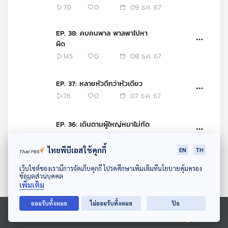
70
0
09 ธ.ค. 67
EP. 38: คบคนพาล พาลพาไปหา
ผิด
145
0
08 ธ.ค. 67
EP. 37: หลายหัวดีกว่าหัวเดียว
76
0
07 ธ.ค. 67
EP. 36: เดินตามผู้ใหญ่หมาไม่กัด
206
0
06 ธ.ค. 67
ไทยพีบีเอสใช้คุกกี้
EN
TH
EP. 35: ความพยายามอยู่ที่ไหน
ดาวน์โหลด Thai PBS Podcast Application
เว็บไซต์ของเรามีการจัดเก็บคุกกี้ โปรดศึกษาเพิ่มเติมที่นโยบายคุ้มครอง
ความสำเร็จอยู่ที่นั่น
ข้อมูลส่วนบุคคล
เพิ่มเติม
208
0
05 ธ.ค. 67
ยอมรับทั้งหมด
ไม่ยอมรับทั้งหมด
ปิด
EP. 34: เข้าเถื่อนอย่าลืมพร้า เข้า
Ⓒ 2020 องค์การกระจายเสียงและแพร่ภาพสาธารณะแห่งประเทศไทย
ป่าอย่าลืมมีด