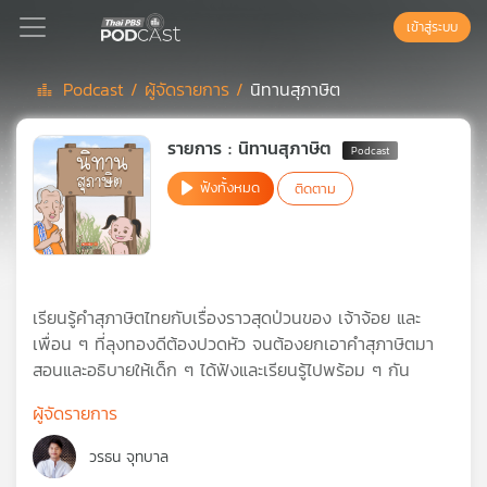
เข้าสู่ระบบ
Podcast /
ผู้จัดรายการ /
นิทานสุภาษิต
Podcast
รายการ : นิทานสุภาษิต
ฟังทั้งหมด
ติดตาม
เพล
ย์
ลิ
สต์
แนะนำ
เรียนรู้คำสุภาษิตไทยกับเรื่องราวสุดป่วนของ เจ้าจ้อย และ
เพื่อน ๆ ที่ลุงทองดีต้องปวดหัว จนต้องยกเอาคำสุภาษิตมา
สอนและอธิบายให้เด็ก ๆ ได้ฟังและเรียนรู้ไปพร้อม ๆ กัน
เพล
ย์
ผู้จัดรายการ
ลิ
สต์
วรธน จุทบาล
ของ