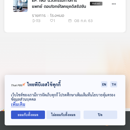
EP. 190: นวัตกรรมทางการ
คุณ
แพทย์ ตอบโจทย์โลกยุคดิสรัปชัน
รายการ : โรงหมอ
113
1
08 ก.ค. 63
เพลง
บทความ
ข่าว
และ
กิจกรรม
ไทยพีบีเอสใช้คุกกี้
EN
TH
ดาวน์โหลด Thai PBS Podcast Application
เว็บไซต์ของเรามีการจัดเก็บคุกกี้ โปรดศึกษาเพิ่มเติมที่นโยบายคุ้มครอง
ข้อมูลส่วนบุคคล
เกี่ยว
เพิ่มเติม
กับ
เรา
ยอมรับทั้งหมด
ไม่ยอมรับทั้งหมด
ปิด
Ⓒ 2020 องค์การกระจายเสียงและแพร่ภาพสาธารณะแห่งประเทศไทย