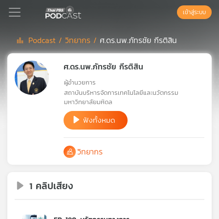
เข้าสู่ระบบ
Podcast /
วิทยากร /
ศ.ดร.นพ.ภัทรชัย กีรติสิน
Podcast
ศ.ดร.นพ.ภัทรชัย กีรติสิน
ผู้อำนวยการ
เพล
สถาบันบริหารจัดการเทคโนโลยีและนวัตกรรม
ย์
มหาวิทยาลัยมหิดล
ลิ
ฟังทั้งหมด
สต์
แนะนำ
วิทยากร
เพล
ย์
1 คลิปเสียง
ลิ
สต์
ของ