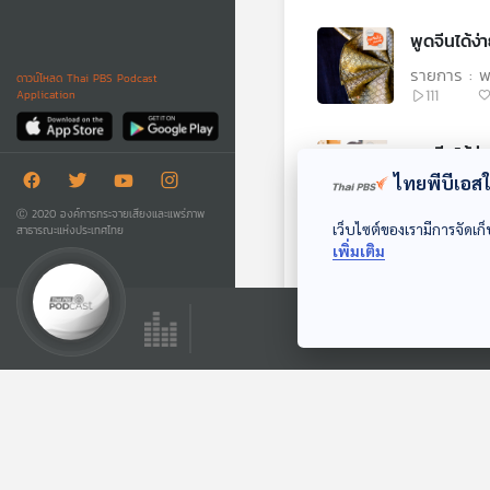
รายการ : พู
ดาวน์โหลด Thai PBS Podcast
111
Application
ไทยพีบีเอสใช
รายการ : พู
122
Ⓒ 2020 องค์การกระจายเสียงและแพร่ภาพ
เว็บไซต์ของเรามีการจัดเก็
สาธารณะแห่งประเทศไทย
เพิ่มเติม
รายการ : พู
63
รายการ : พู
83