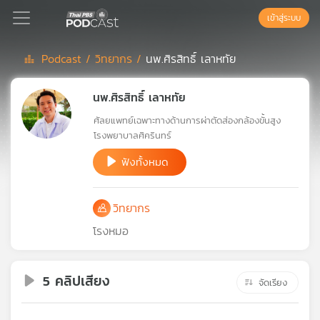
เข้าสู่ระบบ
Podcast /
วิทยากร /
นพ.ศิรสิทธิ์ เลาหทัย
Podcast
นพ.ศิรสิทธิ์ เลาหทัย
ศัลยแพทย์เฉพาะทางด้านการผ่าตัดส่องกล้องขั้นสูง
เพล
โรงพยาบาลศิครินทร์
ย์
ลิ
ฟังทั้งหมด
สต์
แนะนำ
วิทยากร
โรงหมอ
เพล
ย์
ลิ
5 คลิปเสียง
จัดเรียง
สต์
ของ