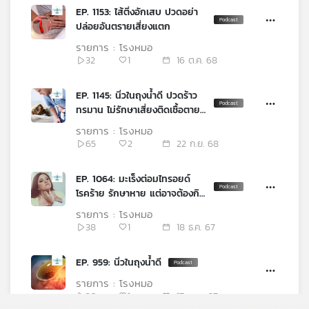
คุณ
EP. 1153: ไส้ติ่งอักเสบ ปวดอย่า
ปล่อยอันตรายเสี่ยงแตก
รายการ : โรงหมอ
เพลง
32
1
16 ต.ค. 68
EP. 1145: นิ่วในถุงน้ำดี ปวดร้าว
บทความ
ทรมาน ไม่รักษาเสี่ยงติดเชื้อตาย
ได้
รายการ : โรงหมอ
65
2
22 ก.ย. 68
ข่าว
และ
EP. 1064: มะเร็งต่อมไทรอยด์
กิจกรรม
โรคร้าย รักษาหาย แต่อาจต้องกิน
ยาตลอดชีวิต
รายการ : โรงหมอ
38
1
18 ธ.ค. 67
เกี่ยว
กับ
EP. 959: นิ่วในถุงน้ำดี
เรา
รายการ : โรงหมอ
30
1
17 เม.ย. 67