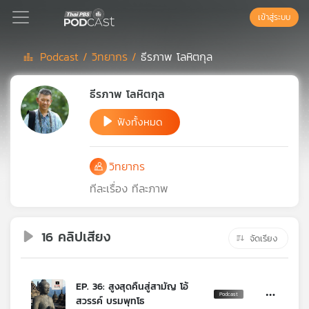
เข้าสู่ระบบ
Podcast /
วิทยากร /
ธีรภาพ โลหิตกุล
Podcast
ธีรภาพ โลหิตกุล
ฟังทั้งหมด
เพล
ย์
ลิ
วิทยากร
สต์
แนะนำ
ทีละเรื่อง ทีละภาพ
16 คลิปเสียง
เพล
จัดเรียง
ย์
ลิ
สต์
EP. 36: สูงสุดคืนสู่สามัญ โอ้
ของ
สวรรค์ บรมพุทโธ