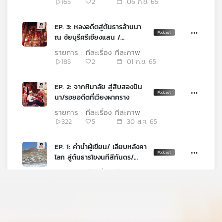
165
2
06 ก.ย. 65
EP. 3: หลงอดีตสู่ต้นธารล้านนา
ณ ชัยบุรีศรีเชียงแสน /
เชียงของ: ความมั่งมีมั่งมูนแห่งลำ
รายการ : ทีละเรื่อง ทีละภาพ
โขง
185
2
01 ก.ย. 65
EP. 2: จากหิมาลัย สู่สิบสองปัน
นา/รอยอดีตที่เวียงผาคราง
รายการ : ทีละเรื่อง ทีละภาพ
322
5
30 ส.ค. 65
EP. 1: คำนำผู้เขียน/ เลียบหลังคา
โลก สู่ต้นธารโขงนทีสีทันดร/
ประสบการณ์ “ที่สุด” รถไฟจีน
รายการ : ทีละเรื่อง ทีละภาพ
613
3
25 ส.ค. 65
แนะนำรายการ ทีละเรื่อง ทีละภาพ
รายการ : ทีละเรื่อง ทีละภาพ