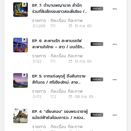
EP. 7: ตำนานพญานาค สำนึก
ร่วมที่ฝังลึกของชาวสองฝั่งโขง /
สะดือโขง ณ แก่งอาฮง
รายการ : ทีละเรื่อง ทีละภาพ
1,209
1
15 ก.ย. 65
EP. 6: สะพานรัก สะพานรถไฟ
สะพานใจไทย – ลาว / มนต์รัก
สะพานฮักแพง
รายการ : ทีละเรื่อง ทีละภาพ
122
1
13 ก.ย. 65
EP. 5: จากแก่งคุดคู้ ถึงสันทราย
สีทันดร / ศรีเชียงใหม่: สาย
สัมพันธ์ ล้านนา – ล้านช้าง
รายการ : ทีละเรื่อง ทีละภาพ
172
2
08 ก.ย. 65
EP. 4: “เชียงทอง” ของพระราชาผู้
แม้แต่ฟ้ายังค้อมคารวะ / หลวง
พระบาง: อู่อารยธรรมล้านช้าง
รายการ : ทีละเรื่อง ทีละภาพ
ราชธานีริมฝั่งโขง