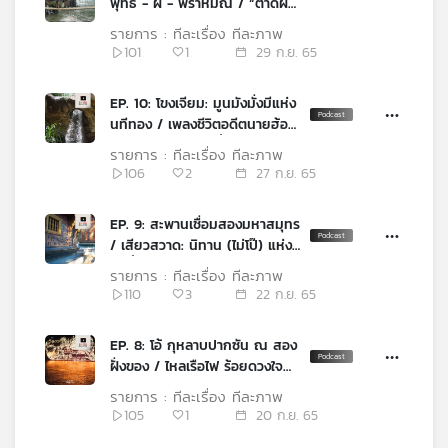
พุทธ - ผี - พราหมณ์ / “ตาดผา
เครือ
ส้วม” ชื่อนั้นสำคัญไฉน?
รายการ : ทีละเรื่อง ทีละภาพ
ข่าย
101
1
29 ก.ย. 65
วิทยุ
ไทย
EP. 10: โขงเจียม: มูนมังมั่งมีแห่ง
พี
นทีทอง / เพลงชีวิตอดีตนายฮ้อย
บี
นักแรมทางแห่งลุ่มน้ำสองสี
เอส
รายการ : ทีละเรื่อง ทีละภาพ
106
2
27 ก.ย. 65
EP. 9: สะพานเชื่อมสองมหาสมุทร
แผนที่
/ เสียวสวาด: นิทาน (ไม่โป๊) แห่ง
วิทยุ
ลุ่มน้ำโขง
เครือ
รายการ : ทีละเรื่อง ทีละภาพ
ข่าย
110
3
22 ก.ย. 65
EP. 8: โอ้ กุหลาบปากซัน ณ สอง
ฝั่งของ / ไหลเรือไฟ ร้อยดวงใจ
เปี่ยมศรัทธามหานที
รายการ : ทีละเรื่อง ทีละภาพ
105
1
20 ก.ย. 65