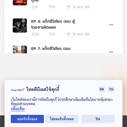
กู้ภัย
เครือ
11
0
13 พ.ค. 68
ข่าย
วิทยุ
EP. 6: แท็กซี่วิเชียร ตอน ผู้
ไทย
โดยสารผิดแผก
พี
55
0
15 พ.ค. 68
บี
เอส
EP. 7: แท็กซี่วิเชียร ตอน
หวาดระแวง
19
0
20 พ.ค. 68
แผนที่
วิทยุ
EP. 8: แท็กซี่วิเชียร ตอน กลับ
เครือ
บ้าน
ข่าย
43
0
22 พ.ค. 68
ไทยพีบีเอสใช้คุกกี้
EN
TH
ดาวน์โหลด Thai PBS Podcast Application
เว็บไซต์ของเรามีการจัดเก็บคุกกี้ โปรดศึกษาเพิ่มเติมที่นโยบายคุ้มครอง
ข้อมูลส่วนบุคคล
เพิ่มเติม
ยอมรับทั้งหมด
ไม่ยอมรับทั้งหมด
ปิด