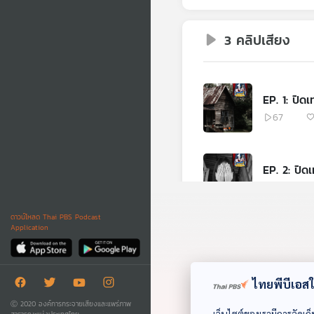
3 คลิปเสียง
EP. 1: ปิด
67
EP. 2: ปิด
147
ดาวน์โหลด Thai PBS Podcast
Application
EP. 3: ปิด
95
ไทยพีบีเอสใช
Ⓒ 2020 องค์การกระจายเสียงและแพร่ภาพ
เว็บไซต์ของเรามีการจัดเก็