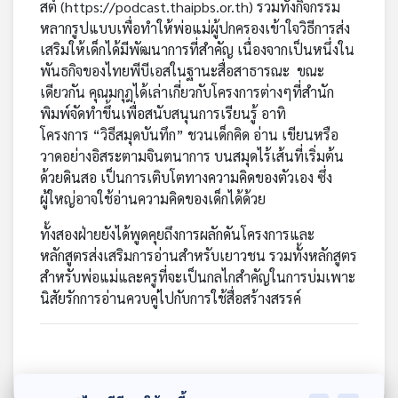
สต์ (
https://podcast.thaipbs.or.th
) รวมทั้งกิจกรรม
เครือ
หลากรูปแบบเพื่อทำให้พ่อแม่ผู้ปกครองเข้าใจวิธีการส่ง
ข่าย
เสริมให้เด็กได้มีพัฒนาการที่สำคัญ เนื่องจากเป็นหนึ่งใน
วิทยุ
พันธกิจของไทยพีบีเอสในฐานะสื่อสาธารณะ ขณะ
ไทย
เดียวกัน คุณมกุฎได้เล่าเกี่ยวกับโครงการต่างๆที่สำนัก
พี
พิมพ์จัดทำขึ้นเพื่อสนับสนุนการเรียนรู้ อาทิ
บี
โครงการ “วิธีสมุดบันทึก” ชวนเด็กคิด อ่าน เขียนหรือ
เอส
วาดอย่างอิสระตามจินตนาการ บนสมุดไร้เส้นที่เริ่มต้น
ด้วยดินสอ เป็นการเติบโตทางความคิดของตัวเอง ซึ่ง
ผู้ใหญ่อาจใช้อ่านความคิดของเด็กได้ด้วย
แผนที่
วิทยุ
ทั้งสองฝ่ายยังได้พูดคุยถึงการผลักดันโครงการและ
เครือ
หลักสูตรส่งเสริมการอ่านสำหรับเยาวชน รวมทั้งหลักสูตร
ข่าย
สำหรับพ่อแม่และครูที่จะเป็นกลไกสำคัญในการบ่มเพาะ
นิสัยรักการอ่านควบคู่ไปกับการใช้สื่อสร้างสรรค์