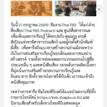
คุณ
เพลง
วันนี้ (1 กรกฎาคม 2569) ทีมงานThai PBS ได้แก่ ฝ่าย
สื่อเสียง (Thai PBS Podcast) และ ศูนย์สื่อสาธารณะ
เพื่อเด็กและการเรียนรู้ ได้พบปะกับ คุณมกุฏ อรฤดี
บทความ
ศิลปินแห่งชาติสาขาวรรณศิลป์ และผู้ก่อตั้งสำนักพิมพ์
ผีเสื้อ เพื่อหารือถึงแนวทางสร้างความร่วมมือระหว่าง
กันในการส่งเสริมการเรียนรู้ของเด็กและเยาวชนอย่าง
ข่าว
สร้างสรรค์ รวมทั้งการต่อยอดผลงานวรรณกรรมไปสู่สื่อ
และ
ประเภทอื่น ๆ และหนังสือเสียง ยกระดับการผลิตเนื้อหา
กิจกรรม
ที่มุ่งเน้นการเสริมสร้างกระบวนการเรียนรู้และ
จินตนาการ อีกทั้ง ขยายโอกาสให้กับเด็ก เยาวชนเข้าถึง
หนังสือคุณภาพ
เกี่ยว
กับ
ระหว่างการหารือ ทีมไทยพีบีเอสได้แนะนำผลงานที่มีทั้ง
เรา
รายการโทรทัศน์ (
https://kids.thaipbs.or.th
) และ
นิทานเสียงสำหรับเด็กทางไทยพีบีเอสพอดแค