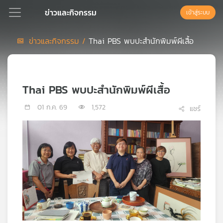
ข่าวและกิจกรรม
เข้าสู่ระบบ
ข่าวและกิจกรรม /
Thai PBS พบปะสำนักพิมพ์ผีเสื้อ
Podcast
Thai PBS พบปะสำนักพิมพ์ผีเสื้อ
เพล
ย์
01 ก.ค. 69
1,572
แชร์
ลิ
สต์
แนะนำ
เพล
ย์
ลิ
สต์
ของ