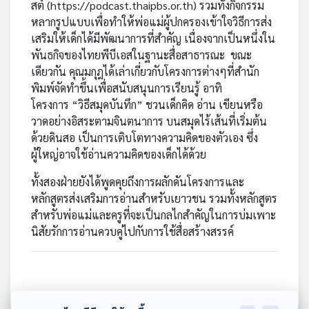
สต์ (
https://podcast.thaipbs.or.th
) รวมทั้งกิจกรรม
เครือ
หลากรูปแบบเพื่อทำให้พ่อแม่ผู้ปกครองเข้าใจวิธีการส่ง
ข่าย
เสริมให้เด็กได้มีพัฒนาการที่สำคัญ เนื่องจากเป็นหนึ่งใน
วิทยุ
พันธกิจของไทยพีบีเอสในฐานะสื่อสาธารณะ ขณะ
ไทย
เดียวกัน คุณมกุฎได้เล่าเกี่ยวกับโครงการต่างๆที่สำนัก
พี
พิมพ์จัดทำขึ้นเพื่อสนับสนุนการเรียนรู้ อาทิ
บี
โครงการ “วิธีสมุดบันทึก” ชวนเด็กคิด อ่าน เขียนหรือ
เอส
วาดอย่างอิสระตามจินตนาการ บนสมุดไร้เส้นที่เริ่มต้น
ด้วยดินสอ เป็นการเติบโตทางความคิดของตัวเอง ซึ่ง
ผู้ใหญ่อาจใช้อ่านความคิดของเด็กได้ด้วย
แผนที่
วิทยุ
ทั้งสองฝ่ายยังได้พูดคุยถึงการผลักดันโครงการและ
เครือ
หลักสูตรส่งเสริมการอ่านสำหรับเยาวชน รวมทั้งหลักสูตร
ข่าย
สำหรับพ่อแม่และครูที่จะเป็นกลไกสำคัญในการบ่มเพาะ
นิสัยรักการอ่านควบคู่ไปกับการใช้สื่อสร้างสรรค์