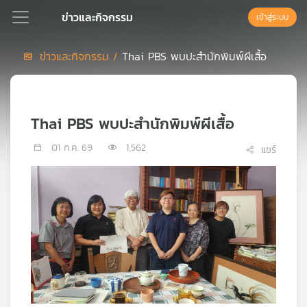
ข่าวและกิจกรรม
เข้าสู่ระบบ
ข่าวและกิจกรรม /
Thai PBS พบปะสำนักพิมพ์ผีเสื้อ
Podcast
Thai PBS พบปะสำนักพิมพ์ผีเสื้อ
เพล
ย์
01 ก.ค. 69
1,562
แชร์
ลิ
สต์
แนะนำ
เพล
ย์
ลิ
สต์
ของ