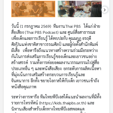
คุณ
เพลง
วันนี้ (1 กรกฎาคม 2569) ทีมงานThai PBS ได้แก่ ฝ่าย
สื่อเสียง (Thai PBS Podcast) และ ศูนย์สื่อสาธารณะ
เพื่อเด็กและการเรียนรู้ ได้พบปะกับ คุณมกุฏ อรฤดี
บทความ
ศิลปินแห่งชาติสาขาวรรณศิลป์ และผู้ก่อตั้งสำนักพิมพ์
ผีเสื้อ เพื่อหารือถึงแนวทางสร้างความร่วมมือระหว่าง
กันในการส่งเสริมการเรียนรู้ของเด็กและเยาวชนอย่าง
ข่าว
สร้างสรรค์ รวมทั้งการต่อยอดผลงานวรรณกรรมไปสู่สื่อ
และ
ประเภทอื่น ๆ และหนังสือเสียง ยกระดับการผลิตเนื้อหา
กิจกรรม
ที่มุ่งเน้นการเสริมสร้างกระบวนการเรียนรู้และ
จินตนาการ อีกทั้ง ขยายโอกาสให้กับเด็ก เยาวชนเข้าถึง
หนังสือคุณภาพ
เกี่ยว
กับ
ระหว่างการหารือ ทีมไทยพีบีเอสได้แนะนำผลงานที่มีทั้ง
เรา
รายการโทรทัศน์ (
https://kids.thaipbs.or.th
) และ
นิทานเสียงสำหรับเด็กทางไทยพีบีเอสพอดแค