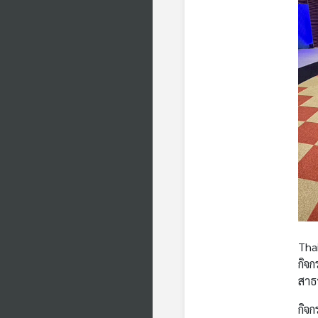
Tha
กิจ
สาธ
กิจ