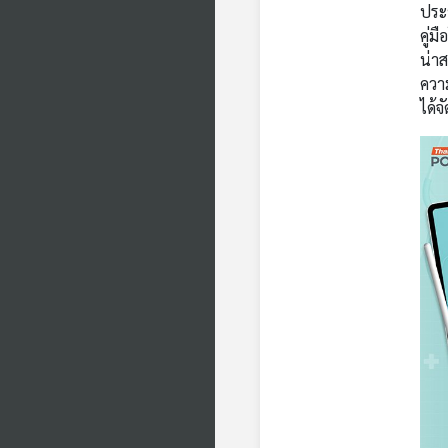
ประ
คู่ม
น่าส
ความ
ได้จ