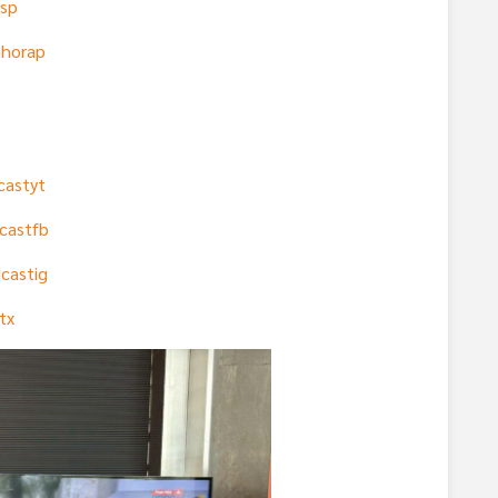
rsp
mhorap
castyt
castfb
castig
tx