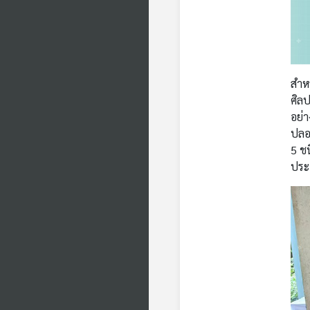
สำหร
ศิลป
อย่า
ปลอด
5 ช
ประ