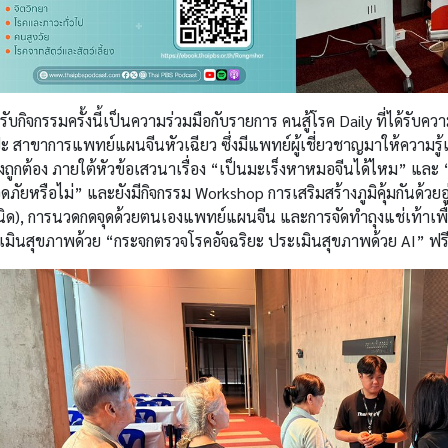
ับกิจกรรมครั้งนี้เป็นความร่วมมือกับรายการ คนสู้โรค Daily ที่ได้รับ
ะ สาขาการแพทย์แผนจีนหัวเฉียว ซึ่งมีแพทย์ผู้เชี่ยวชาญมาให้ความรู
งถูกต้อง ภายใต้หัวข้อเสวนาเรื่อง “เป็นมะเร็งหาหมอจีนได้ไหม” และ
ภัยหรือไม่” และยังมีกิจกรรม Workshop การเสริมสร้างภูมิคุ้มกันด้วยอู
นิด), การนวดกดจุดด้วยตนเองแพทย์แผนจีน และการจัดทำถุงแช่เท้าเพื
เมินสุขภาพด้วย “กระจกตรวจโรคอัจฉริยะ ประเมินสุขภาพด้วย AI” ฟ