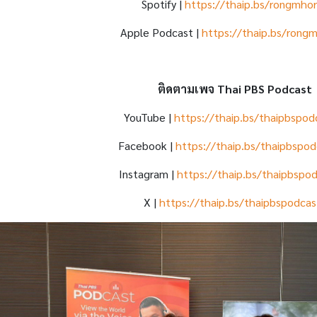
Spotify |
https://thaip.bs/rongmho
Apple Podcast |
https://thaip.bs/rong
ติดตามเพจ Thai PBS Podcast
YouTube |
https://thaip.bs/thaipbspod
Facebook |
https://thaip.bs/thaipbspod
Instagram |
https://thaip.bs/thaipbspod
X |
https://thaip.bs/thaipbspodcas