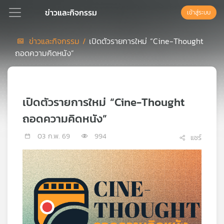
ข่าวและกิจกรรม
เข้าสู่ระบบ
ข่าวและกิจกรรม /
เปิดตัวรายการใหม่ “Cine-Thought
ถอดความคิดหนัง”
Podcast
เพล
เปิดตัวรายการใหม่ “Cine-Thought
ย์
ลิ
ถอดความคิดหนัง”
สต์
แนะนำ
03 ก.พ. 69
994
แชร์
เพล
ย์
ลิ
สต์
ของ