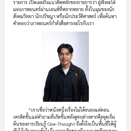
รายการ เปิดเผยถึงแนวคิดหลักของรายการว่า ผู้ฟังจะได้
เครือ
มองภาพยนตร์ผ่านเลนส์ที่หลากหลาย ทั้งในมุมของนัก
ข่าย
สังคมวิทยา นักปรัชญา หรือนักประวัติศาสตร์ เพื่อค้นหา
วิทยุ
คำตอบว่าภาพยนตร์กำลังสื่อสารอะไรกับเรา
ไทย
พี
บี
เอส
แผนที่
วิทยุ
เครือ
ข่าย
“เราเชื่อว่าหนังหนึ่งเรื่องไม่ได้จบลงแค่ตอน
เครดิตขึ้นแต่คำถามที่เกิดขึ้นหลังดูจบต่างหากคือจุดเริ่ม
ต้นของการเรียนรู้ Cine-Thought จึงตั้งใจเป็นพื้นที่ให้ผู้
ฟังได้เดินทางเข้าไปในความคิดของตัวเองและสังคมรอบ