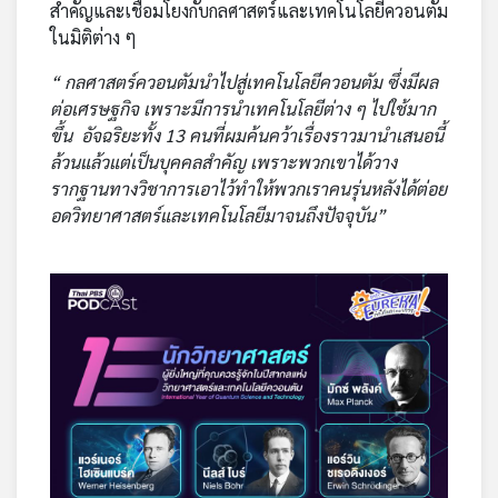
สำคัญและเชื่อมโยงกับกลศาสตร์และเทคโนโลยีควอนตัม
เครือ
ในมิติต่าง ๆ
ข่าย
วิทยุ
“ กลศาสตร์ควอนตัมนำไปสู่เทคโนโลยีควอนตัม ซึ่งมีผล
ไทย
ต่อเศรษฐกิจ เพราะมีการนำเทคโนโลยีต่าง ๆ ไปใช้มาก
พี
ขึ้น อัจฉริยะทั้ง 13 คนที่ผมค้นคว้าเรื่องราวมานำเสนอนี้
บี
ล้วนแล้วแต่เป็นบุคคลสำคัญ เพราะพวกเขาได้วาง
เอส
รากฐานทางวิชาการเอาไว้ทำให้พวกเราคนรุ่นหลังได้ต่อย
อดวิทยาศาสตร์และเทคโนโลยีมาจนถึงปัจจุบัน”
แผนที่
วิทยุ
เครือ
ข่าย