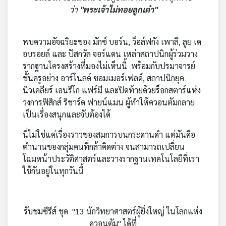
ว่า
"พระเจ้าไม่ทอยลูกเต๋า"
พบความอัจฉริยะของ มักซ์ บอร์น, ว็อล์ฟกัง เพาลี, ลูย เด
อบรอยล์ และ ปัสกวัล จอร์แดน เหล่าสถาปนิกผู้ร่วมวาง
รากฐานโครงสร้างที่มองไม่เห็นนี้ พร้อมกับปรมาจารย์
ชั้นครูอย่าง อาร์โนลด์ ซอมเมอร์เฟลด์, สถาปนิกยุค
นิวเคลียร์ เอนรีโก แฟร์มี และปิดท้ายด้วยร็อกสตาร์แห่ง
วงการฟิสิกส์ ริชาร์ด ฟายน์แมน ผู้ทำให้ควอนตัมกลาย
เป็นเรื่องสนุกและจับต้องได้
นี่ไม่ใช่แค่เรื่องราวของสมการบนกระดานดำ แต่มันคือ
ตำนานของกลุ่มคนที่กล้าคิดต่าง จนสามารถเปลี่ยน
โฉมหน้าประวัติศาสตร์และวางรากฐานเทคโนโลยีที่เรา
ใช้กันอยู่ในทุกวันนี้
รับชมซีรีส์ ชุด "13 นักวิทยาศาสตร์ผู้ยิ่งใหญ่ ในโลกแห่ง
ควอนตัม" ได้ที่