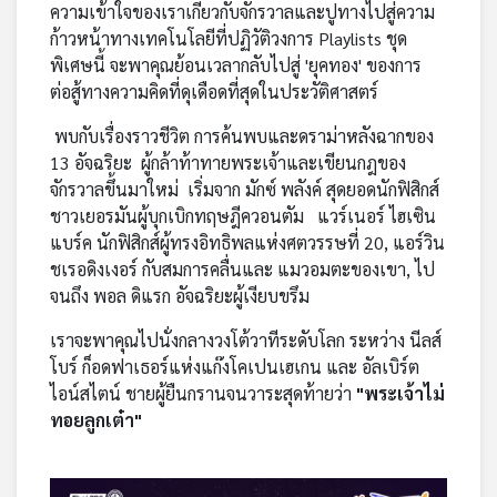
ความเข้าใจของเราเกี่ยวกับจักรวาลและปูทางไปสู่ความ
ก้าวหน้าทางเทคโนโลยีที่ปฏิวัติวงการ Playlists ชุด
พิเศษนี้ จะพาคุณย้อนเวลากลับไปสู่ 'ยุคทอง' ของการ
ต่อสู้ทางความคิดที่ดุเดือดที่สุดในประวัติศาสตร์
พบกับเรื่องราวชีวิต การค้นพบและดราม่าหลังฉากของ
13 อัจฉริยะ ผู้กล้าท้าทายพระเจ้าและเขียนกฎของ
จักรวาลขึ้นมาใหม่ เริ่มจาก มักซ์ พลังค์ สุดยอดนักฟิสิกส์
ชาวเยอรมันผู้บุกเบิกทฤษฎีควอนตัม แวร์เนอร์ ไฮเซิน
แบร์ค นักฟิสิกส์ผู้ทรงอิทธิพลแห่งศตวรรษที่ 20, แอร์วิน
ชเรอดิงเงอร์ กับสมการคลื่นและ แมวอมตะของเขา, ไป
จนถึง พอล ดิแรก อัจฉริยะผู้เงียบขรึม
เราจะพาคุณไปนั่งกลางวงโต้วาทีระดับโลก ระหว่าง นีลส์
โบร์ ก็อดฟาเธอร์แห่งแก๊งโคเปนเฮเกน และ อัลเบิร์ต
ไอน์สไตน์ ชายผู้ยืนกรานจนวาระสุดท้ายว่า
"พระเจ้าไม่
ทอยลูกเต๋า"