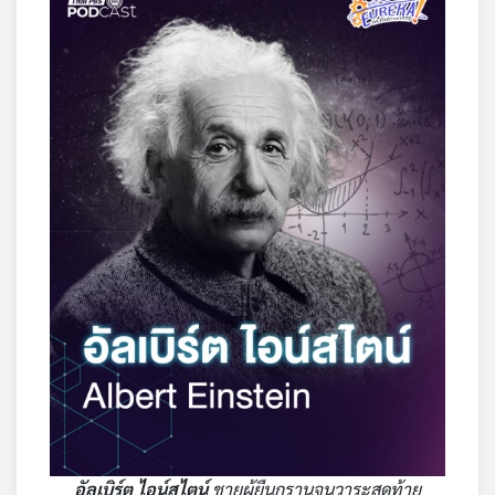
อัลเบิร์ต ไอน์สไตน์
ชายผู้ยืนกรานจนวาระสุดท้าย