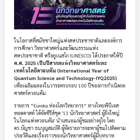
คุณ
เพลง
ในโอกาสที่สมัชชาใหญ่แห่งสหประชาชาติและองค์การ
การศึกษา วิทยาศาสตร์และวัฒนธรรมแห่ง
บทความ
สหประชาชาติ หรือยูเนสโก (UNESCO) ได้ประกาศให้ปี
ค.ศ. 2025 เป็นปีสากลแห่งวิทยาศาสตร์และ
เทคโนโลยีควอนตัม (International Year of
ข่าว
Quantum Science and Technology-IYQ2025)
และ
เพื่อเฉลิมฉลองในวาระครบรอบ 100 ปีของการกำเนิดกล
กิจกรรม
ศาสตร์ควอนตัม
รายการ “
Eureka ท่องโลกวิทยาการ
” ทางไทยพีบีเอส
เกี่ยว
พอดคาสต์ ได้จัดซีรีส์ชุด '13 นักวิทยาศาสตร์ ผู้ยิ่งใหญ่
กับ
ในโลกแห่งควอนตัม' นำเสนอแก่ผู้ชมอย่างจุใจ โดย
เรา
ดร.บัญชา ธนบุญสมบัติ ผู้จัดรายการจะพาผู้ชมไปติดตาม
ประวัติและเรื่องราวของนักวิทยาศาสตร์ผู้มีบทบาท