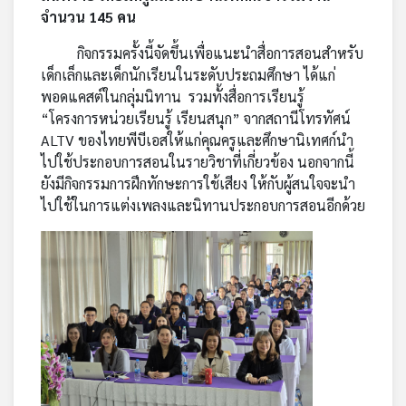
จำนวน 145 คน
เครือ
ข่าย
กิจกรรมครั้งนี้จัดขึ้นเพื่อแนะนำสื่อการสอนสำหรับ
วิทยุ
เด็กเล็กและเด็กนักเรียนในระดับประถมศึกษา ได้แก่
ไทย
พอดแคสต์ในกลุ่มนิทาน รวมทั้งสื่อการเรียนรู้
พี
“โครงการหน่วยเรียนรู้ เรียนสนุก” จากสถานีโทรทัศน์
บี
เอส
ALTV ของไทยพีบีเอสให้แก่คุณครูและศึกษานิเทศก์นำ
ไปใช้ประกอบการสอนในรายวิชาที่เกี่ยวข้อง นอกจากนี้
ยังมีกิจกรรมการฝึกทักษะการใช้เสียง ให้กับผู้สนใจจะนำ
ไปใช้ในการแต่งเพลงและนิทานประกอบการสอนอีกด้วย
แผนที่
วิทยุ
เครือ
ข่าย