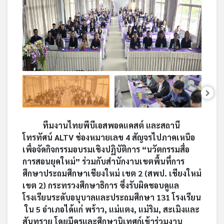
คุณ
เพลง
บทความ
ข่าว
ทีมงานไทยพีบีเอสพอดแคสต์ และสถานี
และ
โทรทัศน์ ALTV ช่องหมายเลข 4 สัญจรไปภาคเหนือ
กิจกรรม
เพื่อจัดกิจกรรมอบรมเชิงปฏิบัติการ “นวัตกรรมสื่อ
การสอนยุคใหม่” ร่วมกับสำนักงานเขตพื้นที่การ
ศึกษาประถมศึกษาเชียงใหม่ เขต 2 (สพป. เชียงใหม่
เกี่ยว
เขต 2) กระทรวงศึกษาธิการ ซึ่งรับผิดชอบดูแล
กับ
เรา
โรงเรียนระดับอนุบาลและประถมศึกษา 131 โรงเรียน
ใน 5 อำเภอได้แก่ พร้าว, แม่แตง, แม่ริม, สะเมิงและ
สันทราย โดยมีครูและศึกษานิเทศก์เข้าร่วมงาน