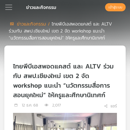
ข่าวและกิจกรรม
เข้าสู่ระบบ
ข่าวและกิจกรรม /
ไทยพีบีเอสพอดแคสต์ และ ALTV
ร่วมกับ สพป.เชียงใหม่ เขต 2 จัด workshop แนะนำ
Podcast
“นวัตกรรมสื่อการสอนยุคใหม่” ให้ครูและศึกษานิเทศก์
เพล
ย์
ไทยพีบีเอสพอดแคสต์ และ ALTV ร่วม
ลิ
สต์
กับ สพป.เชียงใหม่ เขต 2 จัด
แนะนำ
workshop แนะนำ “นวัตกรรมสื่อการ
สอนยุคใหม่” ให้ครูและศึกษานิเทศก์
เพล
12 ธ.ค. 68
2,017
แชร์
ย์
ลิ
สต์
ของ