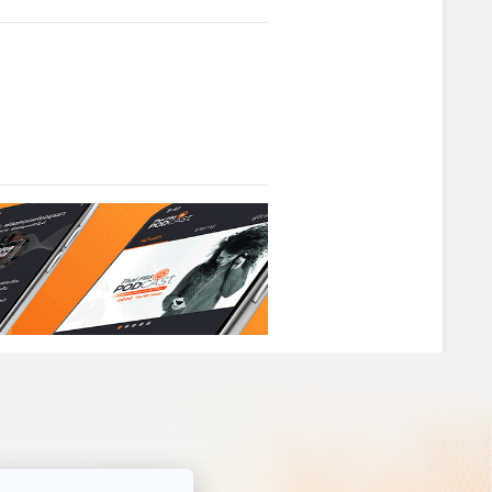
เกย์
ร่างทรงกะเทย
ม้าขี่ปู๊เมีย