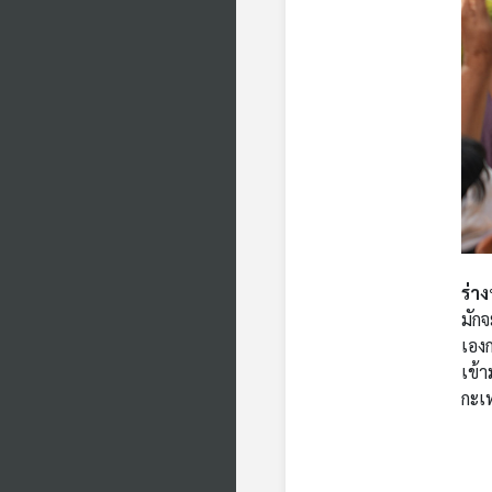
ร่าง
มักจ
เองก
เข้า
กะเ