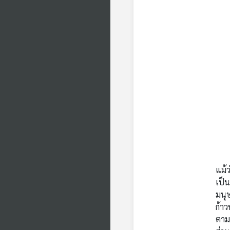
แม้
เป็น
มนุษ
ก้าว
ตาม