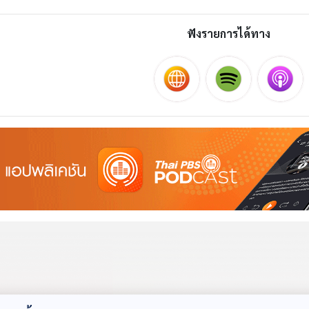
ฟังรายการได้ทาง
างทรง
LGBTQ
นัตกะด่อ
ทรงเจ้า
พื้นที่ศักดิ์สิทธิ์
ร่างทรง
้นที่ทางจิตวิญญาณ