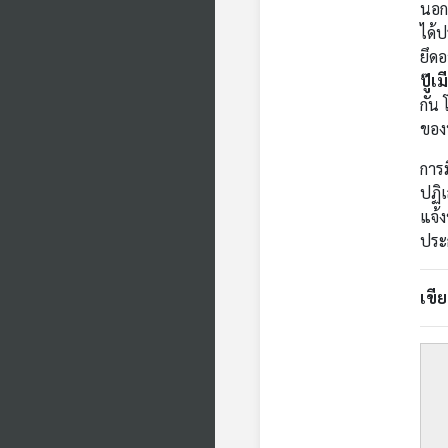
นอกจ
ได้ป
ยึดอ
ปู๊เม
กัน 
ของ
การม
ปฏิเ
แจ้ง
ประก
เขี