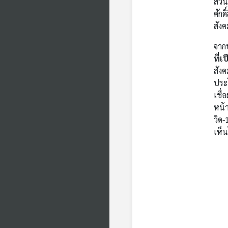
ส่วน
ศักด
สังค
จาก
ที่
สังค
ประโ
เชื
หน้า
วิด-
เห็น