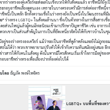
ากร่างทรงองค์เควียร์จะส่งผลในเชิงบวกให้กับสังคมแล้ว อาชีพนี้ก็ยัง
ระกอบอาชีพเลี้ยงดูตนเอง เพราะในบางครอบครัวมีการส่งต่ออาชีพนี้จากร
าชีพนี้เป็นหลัก อีกทั้งความเชื่อในร่างทรงยังเป็นหนึ่งในวัฒนธรรมที่
ีย"
ร่างทรง LGBTQ+ ในสังคมล้านนา ซึ่งเป็นตัวกลางในการสื่อสารเชื่
โดยส่วนใหญ่แล้วผู้คนมักจะนิยมเข้ามาปรึกษาปัญหาชีวิต เช่น อาการเจ็
พวกเขาเป็นส่วนสำคัญในการเป็นที่ยึดเหนี่ยวจิตใจให้กับชาวบ้านในช
ีอยู่ของร่างทรงองเควียร์ แม้ว่าจะเป็นอาชีพที่ดูล้าหลังและยังไม่ถูกย
สธไม่ได้ว่า พวกเขาพยายามปรับตัวให้เข้ากับความทันสมัยอยู่เสมอ อ
ข่าวสารให้กับคนในสังคม ดังนั้นหากมีใครสักคนเริ่มเข้าใจการมีอยู่ขอ
อบอาชีพร่างทรงเพื่อเลี้ยงปากท้องต่อไปได้
ยนโดย
ธัญภัค พงษ์ไพจิตร
LGBTQ+ บนพื้นที่ของความเช