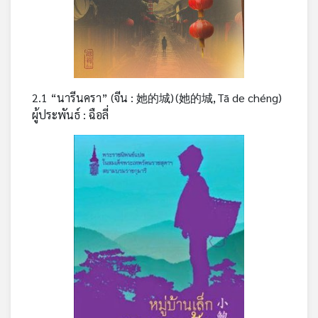
2.1 “นารีนครา” (จีน : 她的城) (她的城, Tā de chéng)
ผู้ประพันธ์ : ฉือลี่