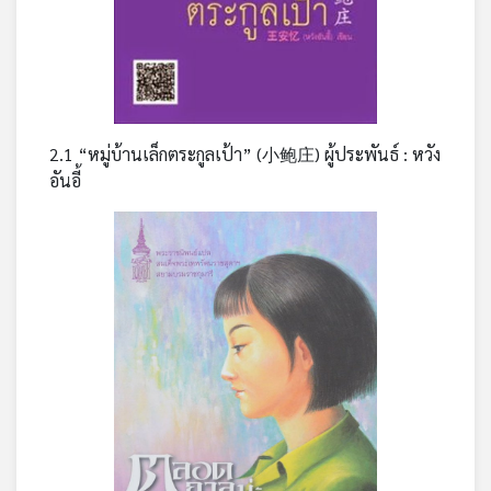
2.1 “หมู่บ้านเล็กตระกูลเป้า” (小鲍庄) ผู้ประพันธ์ : หวัง
อันอี้