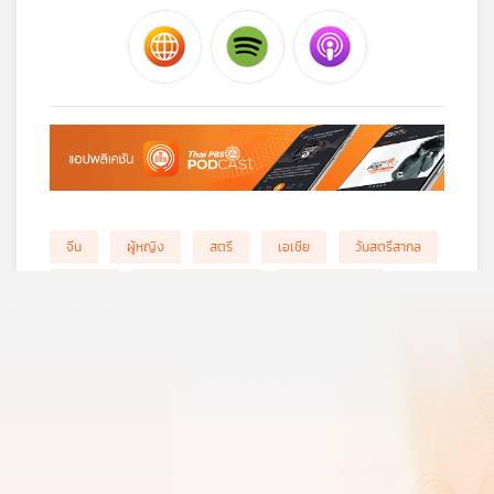
จีน
ผู้หญิง
สตรี
เอเชีย
วันสตรีสากล
เพศวิถี
บทบาทของผู้หญิง
วรรณกรรมจีน
สถานะของผู้หญิง
หวังอันอี้
เถี่ยหนิง
ฉือลี่
ดร.รัฐพร สวรรค์พิทักษ์
อัตวิสัย
ระบอบคอมมิวนิสต์