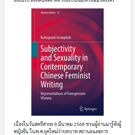
เครือ
ข่าย
วิทยุ
ไทย
พี
บี
เอส
แผนที่
วิทยุ
เครือ
ข่าย
เนื่องในวันสตรีสากล 8 มีนาคม 2568 ชวนผู้อ่านมารู้จักผู้
หญิงจีน ในพ.ศ.ยุคใหม่ว่าบทบาท สถานะและการ