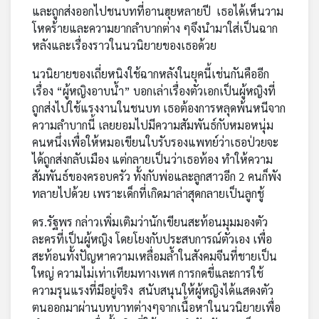
และถูกส่งออกไปชนบทที่อานฮุยหลายปี เธอได้เห็นวาม
โหดร้ายและความยากลำบากต่าง ๆจึงนำมาใส่เป็นฉาก
หลังและเรื่องราวในนวนิยายของเธอด้วย
นวนิยายของเถี่ยหนิงใช้ฉากหลังในยุคนี้เช่นกันคืออีก
เรื่อง “ผู้หญิงอาบน้ำ” บอกเล่าเรื่องตัวเอกเป็นผู้หญิงที่
ถูกส่งไปใช้แรงงานในชนบท เธอต้องการหลุดพ้นหนีจาก
ความลำบากนี้ เลยยอมไปมีความสัมพันธ์กับหมอหนุ่ม
คนหนึ่งเพื่อให้หมอเขียนใบรับรองแพทย์ว่าเธอป่วยจะ
ได้ถูกส่งกลับเมือง แต่กลายเป็นว่าเธอท้อง ทำให้ความ
สัมพันธ์ของครอบครัว ทั้งกับพ่อและลูกสาวอีก 2 คนก็พัง
ทลายไปด้วย เพราะเด็กที่เกิดมาล่าสุดกลายเป็นลูกชู้
ดร.รัฐพร กล่าวเพิ่มเติมว่านักเขียนสะท้อนมุมมองตัว
ละครที่เป็นผู้หญิง โดยโยงกับประสบการณ์ตัวเอง เพื่อ
สะท้อนทั้งปัญหาความเหลื่อมล้ำในสังคมจีนที่ชายเป็น
ใหญ่ ความไม่เท่าเทียมทางเพศ การกดขี่และการใช้
ความรุนแรงที่มีอยู่จริง สนับสนุนให้ผู้หญิงได้แสดงตัว
ตนออกมาผ่านบทบาทต่างๆจากเนื้อหาในนวนิยายเพื่อ