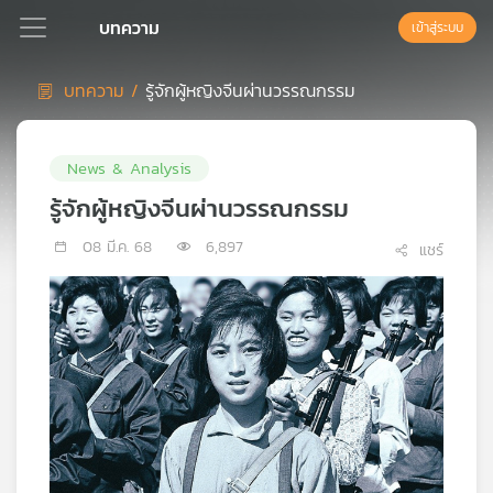
บทความ
เข้าสู่ระบบ
บทความ /
รู้จักผู้หญิงจีนผ่านวรรณกรรม
Podcast
News & Analysis
เพล
รู้จักผู้หญิงจีนผ่านวรรณกรรม
ย์
08 มี.ค. 68
6,897
ลิ
แชร์
สต์
แนะนำ
เพล
ย์
ลิ
สต์
ของ