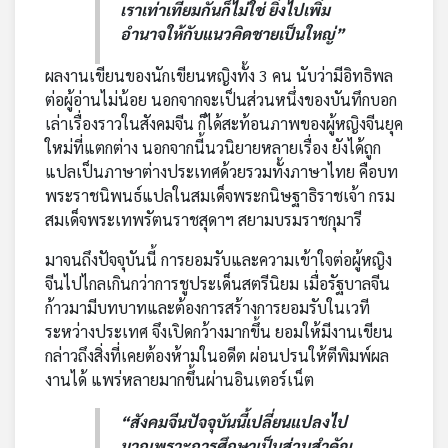
เราเท่าเทียมกันก็ไม่ใช่ ยิ่งไปเพิ่ม
อำนาจให้กับแนวคิดชายเป็นใหญ่”
ผลงานเขียนของนักเขียนหญิงทั้ง 3 คน นับว่ามีอิทธิพล
ต่อผู้อ่านไม่น้อย นอกจากจะเป็นส่วนหนึ่งของบันทึกบอก
เล่าเรื่องราวในสังคมจีน ก็ได้สะท้อนภาพของผู้หญิงจีนยุค
ใหม่ที่แตกต่าง นอกจากนี้นวนิยายหลายเรื่อง ยังได้ถูก
แปลเป็นภาษาต่างประเทศด้วยรวมทั้งภาษาไทย คือบท
พระราชนิพนธ์แปลในสมเด็จพระกนิษฐาธิราชเจ้า กรม
สมเด็จพระเทพรัตนราชสุดาฯ สยามบรมราชกุมารี
มาจนถึงปัจจุบันนี้ การยอมรับและความเข้าใจต่อผู้หญิง
จีนไปไกลเกินกว่าการชูประเด็นสตรีนิยม เมื่อรัฐบาลจีน
ก้าวมามีบทบาทและต้องการสร้างการยอมรับในเวที
ระหว่างประเทศ จึงเปิดกว้างมากขึ้น ยอมให้มีงานเขียน
กล่าวถึงสิ่งที่เคยต้องห้ามในอดีต ผ่อนปรนให้ตีพิมพ์ผล
งานได้ แพร่หลายมากขึ้นผ่านอินเตอร์เน็ต
“สังคมจีนปัจจุบันนี้เปลี่ยนแปลงไป
มากเพราะการศึกษาเป็นส่วนสำคัญ