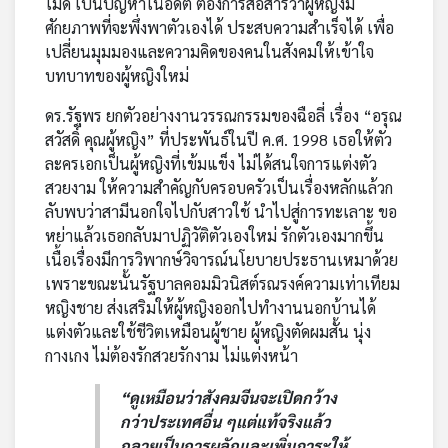
ไม่ดี เป็นปัญหาในอดีต ต้องการสื่อสารว่าผู้หญิงมี
ศักยภาพที่จะพึ่งพาตัวเองได้ ประสบความสำเร็จได้ เพื่อ
เปลี่ยนมุมมองและความคิดของคนในสังคมให้เข้าใจ
บทบาทของผู้หญิงใหม่
ดร.รัฐพร ยกตัวอย่างงานวรรณกรรมของฉือลี่ เรื่อง “อรุณ
สวัสดิ์ คุณผู้หญิง” ที่ประพันธ์ในปี ค.ศ. 1998 เธอให้ตัว
ละครเอกเป็นผู้หญิงที่เข้มแข็ง ไม่ได้สนใจการแต่งตัว
สวยงาม ให้ความสำคัญกับครอบครัวเป็นเรื่องหลักแล้วก
ลับพบว่าสามีนอกใจไปกับสาวใช้ นำไปสู่การทะเลาะ ขอ
หย่าแล้วเธอกลับมาปฏิวัติตัวเองใหม่ รักตัวเองมากขึ้น
เนื้อเรื่องมีการวิพากษ์วิจารณ์นโยบายประธานเหมาด้วย
เพราะขณะนั้นรัฐบาลคอมมิวนิสต์รณรงค์ความเท่าเทียม
หญิงชาย ส่งเสริมให้ผู้หญิงออกไปทำงานนอกบ้านได้
แต่งตัวและใช้ชีวิตเหมือนผู้ชาย ผู้หญิงตัดผมสั้น นุ่ง
กางเกง ไม่ต้องรักสวยรักงาม ไม่แต่งหน้า
“ดูเหมือนว่าสังคมจีนจะเปิดกว้าง
กว่าประเทศอื่น ๆแต่แท้จริงแล้ว
กลายเป็นการผลักและเพิ่มภาระให้