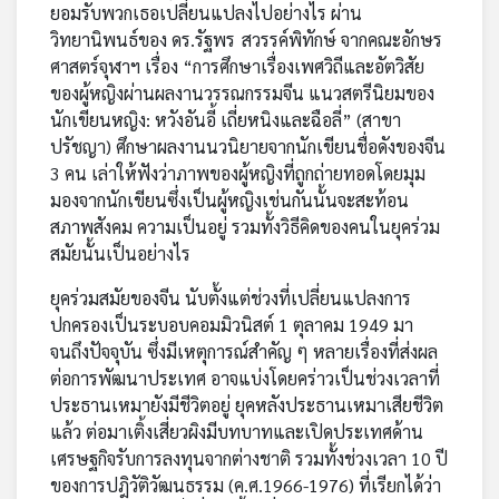
ยอมรับพวกเธอเปลี่ยนแปลงไปอย่างไร ผ่าน
วิทยานิพนธ์ของ ดร.รัฐพร สวรรค์พิทักษ์ จากคณะอักษร
ศาสตร์จุฬาฯ เรื่อง “การศึกษาเรื่องเพศวิถีและอัตวิสัย
ของผู้หญิงผ่านผลงานวรรณกรรมจีน แนวสตรีนิยมของ
นักเขียนหญิง: หวังอันอี้ เถี่ยหนิงและฉือลี่” (สาขา
ปรัชญา) ศึกษาผลงานนวนิยายจากนักเขียนชื่อดังของจีน
3 คน เล่าให้ฟังว่าภาพของผู้หญิงที่ถูกถ่ายทอดโดยมุม
มองจากนักเขียนซึ่งเป็นผู้หญิงเช่นกันนั้นจะสะท้อน
สภาพสังคม ความเป็นอยู่ รวมทั้งวิธีคิดของคนในยุคร่วม
สมัยนั้นเป็นอย่างไร
ยุคร่วมสมัยของจีน นับตั้งแต่ช่วงที่เปลี่ยนแปลงการ
ปกครองเป็นระบอบคอมมิวนิสต์ 1 ตุลาคม 1949 มา
จนถึงปัจจุบัน ซึ่งมีเหตุการณ์สำคัญ ๆ หลายเรื่องที่ส่งผล
ต่อการพัฒนาประเทศ อาจแบ่งโดยคร่าวเป็นช่วงเวลาที่
ประธานเหมายังมีชีวิตอยู่ ยุคหลังประธานเหมาเสียชีวิต
แล้ว ต่อมาเติ้งเสี่ยวผิงมีบทบาทและเปิดประเทศด้าน
เศรษฐกิจรับการลงทุนจากต่างชาติ รวมทั้งช่วงเวลา 10 ปี
ของการปฎิวัติวัฒนธรรม (ค.ศ.1966-1976) ที่เรียกได้ว่า