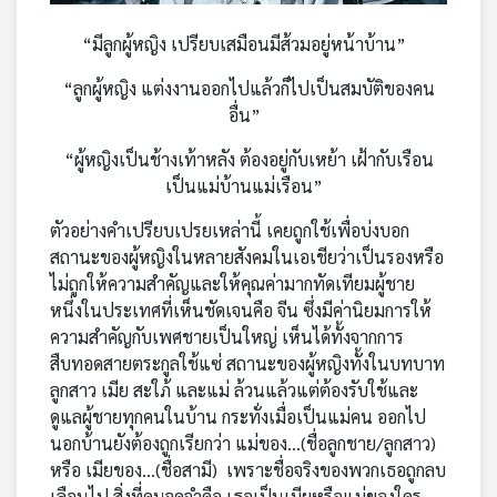
คุณ
“มีลูกผู้หญิง เปรียบเสมือนมีส้วมอยู่หน้าบ้าน”
“ลูกผู้หญิง แต่งงานออกไปแล้วก็ไปเป็นสมบัติของคน
เพลง
อื่น”
“ผู้หญิงเป็นช้างเท้าหลัง ต้องอยู่กับเหย้า เฝ้ากับเรือน
บทความ
เป็นแม่บ้านแม่เรือน”
ตัวอย่างคำเปรียบเปรยเหล่านี้ เคยถูกใช้เพื่อบ่งบอก
ข่าว
สถานะของผู้หญิงในหลายสังคมในเอเชียว่าเป็นรองหรือ
และ
ไม่ถูกให้ความสำคัญและให้คุณค่ามากทัดเทียมผู้ชาย
กิจกรรม
หนึ่งในประเทศที่เห็นชัดเจนคือ จีน ซึ่งมีค่านิยมการให้
ความสำคัญกับเพศชายเป็นใหญ่ เห็นได้ทั้งจากการ
สืบทอดสายตระกูลใช้แซ่ สถานะของผู้หญิงทั้งในบทบาท
เกี่ยว
ลูกสาว เมีย สะใภ้ และแม่ ล้วนแล้วแต่ต้องรับใช้และ
กับ
ดูแลผู้ชายทุกคนในบ้าน กระทั่งเมื่อเป็นแม่คน ออกไป
เรา
นอกบ้านยังต้องถูกเรียกว่า แม่ของ...(ชื่อลูกชาย/ลูกสาว)
หรือ เมียของ...(ชื่อสามี) เพราะชื่อจริงของพวกเธอถูกลบ
เลือนไป สิ่งที่คนจดจำคือ เธอเป็นเมียหรือแม่ของใคร