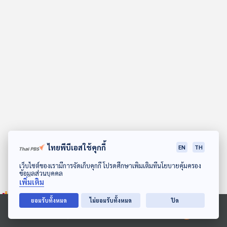
คุณ
เพลง
บทความ
ข่าว
และ
กิจกรรม
ไทยพีบีเอสใช้คุกกี้
EN
TH
ดาวน์โหลด Thai PBS Podcast Application
เว็บไซต์ของเรามีการจัดเก็บคุกกี้ โปรดศึกษาเพิ่มเติมที่นโยบายคุ้มครอง
ข้อมูลส่วนบุคคล
เกี่ยว
เพิ่มเติม
กับ
เรา
ยอมรับทั้งหมด
ไม่ยอมรับทั้งหมด
ปิด
Ⓒ 2020 องค์การกระจายเสียงและแพร่ภาพสาธารณะแห่งประเทศไทย