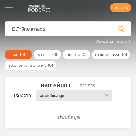
เข้าสู่ระบบ
Podcast
Advance Search
ตอน
(0)
รายการ
(0)
บทความ
(0)
ข่าวและกิจกรรม
(0)
เพล
ย์
ผู้จัดรายการและวิทยากร
(0)
ลิ
สต์
แนะนำ
ผลการค้นหา
0
รายการ
เรียงจาก
อัปเดตใหม่ล่าสุด
เพล
ย์
ไม่พบข้อมูล
ลิ
สต์
ของ