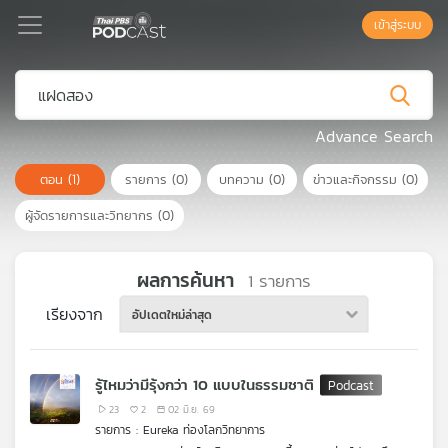
เข้าสู่ระบบ
Podcast
Advance Search
ตอน
(1)
รายการ
(0)
บทความ
(0)
ข่าวและกิจกรรม
(0)
เพล
ย์
ผู้จัดรายการและวิทยากร
(0)
ลิ
สต์
แนะนำ
ผลการค้นหา
1
รายการ
เรียงจาก
อัปเดตใหม่ล่าสุด
เพล
ย์
รู้ไหมว่ามีรุ้งกว่า 10 แบบในธรรมชาติ
ลิ
สต์
23
2
02 มิ.ย. 69
รายการ : Eureka ท่องโลกวิทยาการ
ของ