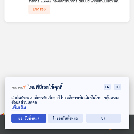
รายการ Eureka ท่องโลกวิทยาการ ตอนนี้จะพาทุกท่านไปเจาะลึก
คุณ
ปรากฏการณ์ทางธรรมชาติที่ทุกคนคุ้นเคยกันดี แต่อาจยังไม่เคย
แฝดสอง
สัมผัสในแง่มุมที่ลึกซึ้งมาก่อน นั่นคือ "รุ้งในธรรมชาติ" ดร.บัญชา ธน
รุ้งคู่ (Double Rainbow)
บุญสมบัติ จะมาเล่าเรื่องรุ้งแบบต่างๆ กว่า 10 แบบในธรรมชาติ เช่น
รุ้งแฝดสอง (Twinned Rainbow)
รุ้งแฝดสาม (Triple-split Rainbow)
เพลง
รุ้งการสะท้อน (Reflection Rainbow)
รุ้งสะท้อน (Reflected Rainbow)
รุ้งซูเปอร์นิวเมอเรรี (Supernumerary Rainbow)
รุ้งแดง (Red Rainbow)
บทความ
รุ้งเมฆ (Cloudbow) และรุ้งหมอก (Fogbow)
รุ้งจันทรา (Moonbow)
รุ้งเต็มวง (Full-circle Rainbow)
รุ้งแนวระดับ (Horizontal Rainbow)
ข่าว
รุ้งสเปรย์ทะเล (Sea Spray Bow)
และ
รุ้งลูกแก้ว (Glass Bead Bow)
กิจกรรม
ไทยพีบีเอสใช้คุกกี้
นอกจากนี้ ดร.บัญชา จะกล่าวถึงรุ้งปลอม รวมทั้งปรากฏการณ์ทาง
EN
TH
แสงที่ดูคล้ายรุ้ง แต่ไม่ใช่รุ้ง เช่น การทรงกลด (Halo) บางรูปแบบ
ดาวน์โหลด Thai PBS Podcast Application
เว็บไซต์ของเรามีการจัดเก็บคุกกี้ โปรดศึกษาเพิ่มเติมที่นโยบายคุ้มครอง
และกลอรี (Glory) เมื่อผู้ชมได้ชมคลิปตอนนี้แล้ว จะสามารถแยกแยะ
ข้อมูลส่วนบุคคล
ได้ว่าปรากฏการณ์ที่เห็นคือรุ้งหรือไม่ ถ้าใช่เป็นรุ้งแบบไหน และถ้าไม่ใช่
เกี่ยว
เพิ่มเติม
เป็นปรากฏการณ์อะไร ซึ่งจะช่วยเปิดมุมมองใหม่ในการสังเกตท้องฟ้า
กับ
และปรากฏการณ์ธรรมชาติรอบตัวได้อย่างเชี่ยวชาญยิ่งขึ้น
เรา
ยอมรับทั้งหมด
ไม่ยอมรับทั้งหมด
ปิด
Ⓒ 2020 องค์การกระจายเสียงและแพร่ภาพสาธารณะแห่งประเทศไทย