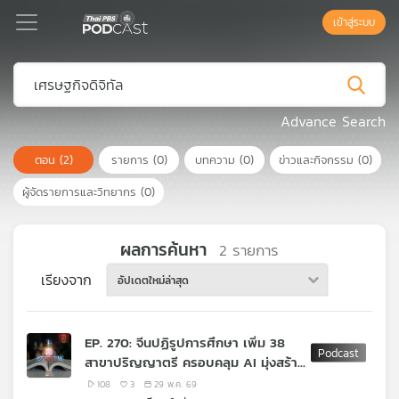
เข้าสู่ระบบ
Podcast
Advance Search
ตอน
(2)
รายการ
(0)
บทความ
(0)
ข่าวและกิจกรรม
(0)
เพล
ย์
ผู้จัดรายการและวิทยากร
(0)
ลิ
สต์
แนะนำ
ผลการค้นหา
2
รายการ
เรียงจาก
อัปเดตใหม่ล่าสุด
เพล
ย์
EP. 270: จีนปฏิรูปการศึกษา เพิ่ม 38
ลิ
สาขาปริญญาตรี ครอบคลุม AI มุ่งสร้าง
สต์
คนตอบโจทย์ยุทธศาสตร์ชาติ
ของ
108
3
29 พ.ค. 69