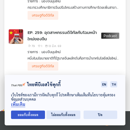
รายการ : มองจีนมุมใหม่
คุณ
กระทรวงศึกษาธิการจีนปรับโครงสร้างทางการศึกษาโดยเพิ่มสาขา
วิชาใหม่ 38 สาขาในหลักสูตรระดับปริญญาตรีปีนี้ (2026) มีเป้า
เศรษฐกิจดิจิทัล
หมายการพัฒนาศักยภาพของคนรุ่นใหม่ให้สอดคล้องกับยุทธศาสตร์
เพลง
ชาติ ตามแผนพัฒนาเศรษฐกิจและสังคมแห่งชาติฉบับที่ 15 (ค.ศ.
2026–2030) ซึ่งให้ความสำคัญกับเศรษฐกิจดิจิทัล เทคโนโลยีขั้นสูง
EP. 259: อุตสาหกรรมดิจิทัลกับโฉมหน้า
และอุตสาหกรรมใหม่
ใหม่ของจีน
.
โสภิต หวังวิวัฒนา ชวน ดร.ชาดา เตรียมวิทยา มาวิเคราะห์ว่า หมุด
บทความ
79
1
13 มี.ค. 69
หมายสำคัญเชิงยุทธศาสตร์ของการปรับโครงสร้างการเรียนรู้ที่
รายการ : มองจีนมุมใหม่
รัฐบาลจีนตั้งเป้าไว้เพื่อเปลี่ยนผ่านประเทศจาก "โรงงานผู้ผลิตขนาด
หนึ่งในนโยบายชาติที่รัฐบาลจีนผลักดันคือการนำเทคโนโลยีสมัยใหม่
ใหญ่" ไปสู่ "มหาอำนาจด้านเทคโนโลยีและนวัตกรรม" โดยเน้นการ
และระบบดิจิทัลเข้ามาใช้อย่างเต็มรูปแบบในทุก ๆ อุตสาหกรรมรวมถึง
พึ่งพาตนเองและพัฒนาคุณภาพชีวิตประชากรนั้นจะมีโอกาสเป็นไปได้
เศรษฐกิจดิจิทัล
ข่าว
การใช้ชีวิตประจำวัน การนำ AI มาใช้ ทั้งการค้าออนไลน์ เศรษฐกิจ
มากน้อยเพียงใด
และ
ดิจิทัล สังคมไร้เงินสด การพัฒนาเครือข่ายเทคโนโลยีการสื่อสารและ
อินเทอร์เน็ตพื้นฐาน การแพทย์ออนไลน์ ครอบคลุมจนถึงความ
กิจกรรม
ไทยพีบีเอสใช้คุกกี้
บันเทิงเช่นละครแนวตั้ง หรือซีรีส์ออนไลน์
EN
TH
.
ดาวน์โหลด Thai PBS Podcast Application
โสภิต หวังวิวัฒนา ชวน ผศ.ดร.ชาดา เตรียมวิทยา จากคณะศิลปะ
เว็บไซต์ของเรามีการจัดเก็บคุกกี้ โปรดศึกษาเพิ่มเติมที่นโยบายคุ้มครอง
ข้อมูลส่วนบุคคล
ศาสตร์ สถาบันเทคโนโลยีพระจอมเกล้า เจ้าคุณทหารลาดกระบังมา
เกี่ยว
เพิ่มเติม
คุยว่า จีนใหม่ในยุคอุตสาหกรรมดิจิทัลจะมีหน้าตาอย่างไร เอกชนจะ
กับ
พัฒนาเทคโนโลยีและนวัตกรรมใหม่ ๆ รวมทั้งแพลตฟอร์มออนไลน์
เรา
ยอมรับทั้งหมด
ไม่ยอมรับทั้งหมด
ปิด
ภายใต้การกำกับดูแลอย่างเข้มงวดจากหน่วยงานรัฐได้มากน้อยขนาด
ไหน ที่สำคัญคือมีเทคนิคผสมผสานความเก่าของศิลปะและวัฒนธรรม
Ⓒ 2020 องค์การกระจายเสียงและแพร่ภาพสาธารณะแห่งประเทศไทย
แบบจีนเข้ากับนวัตกรรมล้ำสมัยได้ด้วยวิธีใด