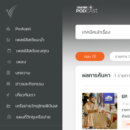
Podcast
เพลย์ลิสต์แนะนำ
เพลย์ลิสต์ของคุณ
ตอน
(1)
รายการ
เพลง
บทความ
ผลการค้นหา
1
รายก
ข่าวและกิจกรรม
เกี่ยวกับเรา
EP. 
24
เครือข่ายวิทยุไทยพีบีเอส
รายกา
แผนที่วิทยุเครือข่าย
สำหรั
ทุกวั
เทค
โลกต่า