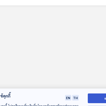
รื่องต้องอาศัยอะไรบ้าง ที่สำคัญแบรนด์ควรเล่าเรื่องอย่างไรจึงจะเข้าถึงใจผู้บริโภคและสร้างย
Marketing การตลาดเชิงประสาทวิทยา เล่าให้ฟังในรายการ เศรษฐกิจติดบ้าน ค่ะ
้คุกกี้
EN
TH
ย
บคุกกี้ โปรดศึกษาเพิ่มเติมที่นโยบายคุ้มครองข้อมูลส่วนบุคคล