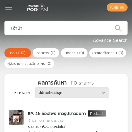
เข้าสู่ระบบ
Podcast
Advance Search
ตอน
(110)
รายการ
(0)
บทความ
(0)
ข่าวและกิจกรรม
(0)
เพล
ย์
ผู้จัดรายการและวิทยากร
(0)
ลิ
สต์
แนะนำ
ผลการค้นหา
110
รายการ
เรียงจาก
อัปเดตใหม่ล่าสุด
เพล
ย์
EP. 21: ล่องไพร เทวรูปชาวอินคา
ลิ
สต์
172
3
10 ม.ค. 69
รายการ : ห้องสมุดหลังไมค์
ของ