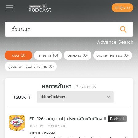
เข้าสู่ระบบ
Podcast
Advance Search
ตอน
(3)
รายการ
(0)
บทความ
(0)
ข่าวและกิจกรรม
(0)
เพล
ย์
ผู้จัดรายการและวิทยากร
(0)
ลิ
สต์
แนะนำ
ผลการค้นหา
3
รายการ
เรียงจาก
อัปเดตใหม่ล่าสุด
เพล
ย์
EP. 126: สมมุติว่า! | ประเทศไทยไม่มีโกง !!
ลิ
สต์
52
1
01 มิ.ย. 69
รายการ : สมมุติว่า
ของ