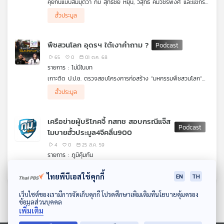
คุยกันแบบสมมุติว่า กับ สุทธิชัย หยุ่น, วิสุทธิ์ คมวัชรพงศ์ และแขกรับ
คุณ
เชิญ "บรรยง พงษ์พานิช" กรรมการ องค์กรต่อต้านคอร์รัปชัน
ฮั้วประมูล
(ประเทศไทย) คุยเรื่องสมมุติว่า เมื่อคอร์รัปชัน เป็นปัญหาใหญ่ที่
แทรกซึมอยู่ในสังคมไทย จะเกิดอะไรขึ้นหากประเทศไทยไม่มีการโกง
ตอนนั้นประเทศจะเปลี่ยนแปลงไปอย่างไร ? ฟังในรายการ สมมุติว่า
เพลง
พืชสวนโลก อุดรฯ ใต้เงาคำถาม ?
ในรูปแบบ Podcast
65
0
01 ต.ค. 68
รายการ : ไม่มีในบท
บทความ
เกาะติด ป.ป.ช. ตรวจสอบโครงการก่อสร้าง “มหกรรมพืชสวนโลก”
ครั้งที่ 3 ที่ จ.อุดรธานี งบประมาณ 2,500 ล้านบาท คืบหน้าไปแล้วก
รายการ ไม่มีในบท คอลัมน์ออนไลน์จากกลุ่มข่าวสืบสวน สำนักข่าว
ฮั้วประมูล
ว่า 30% ท่ามกลางข้อกังขาว่าหลายโครงการย่อย เข้าข่ายฮั้วประมูล
ไทยพีบีเอส โดย...วาทินี นวฤทธิศวิน และ อิทธิพล เอี่ยมเชย เล่าให้
หรือไม่
ฟังในตอน “พืชสวนโลก อุดรฯ ใต้เงาคำถาม ?”
ข่าว
เครือข่ายผู้บริโภคจี้ กสทช สอบกรณีแจ๊ส
และ
โมบายฮั้วประมูล4จีคลื่น900
กิจกรรม
4
0
25 ส.ค. 59
รายการ : ภูมิคุ้มกัน
เกี่ยว
ไทยพีบีเอสใช้คุกกี้
EN
TH
กับ
ดาวน์โหลด Thai PBS Podcast Application
เว็บไซต์ของเรามีการจัดเก็บคุกกี้ โปรดศึกษาเพิ่มเติมที่นโยบายคุ้มครอง
เรา
ข้อมูลส่วนบุคคล
เพิ่มเติม