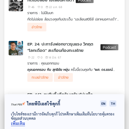
กลับถูกกว่า หลายประเทศสามารถผลิตไฟฟ้าจากพลังงานแสงอาทิตย์
เพื่อลดต้นทุนค่าไฟฟ้าได้ แต่ในขณะที่ไทยมีศักยภาพมากมายในการ
46
0
22 ม.ค. 68
เป็นแหล่งผลิตไฟฟ้าเป็นของตัวเองทั้งจากอ่าวไทย ลม และแสงแดด
รายการ : ไม่มีในบท
แต่ทำไมเรายังต้องจ่ายค่าไฟฟ้าแพงกว่า ปัญหาอยู่ตรงไหนกัน
กัดไม่ปล่อย ล้อมวงคุยกับประเด็น "เอเลียนสปีชีส์ ปลาหมอคางดำ"
แน่ ดร.วิทย์ สิทธิเวคิน และ รศ. ดร.ชาลี เจริญลาภนพรัตน์ สถาบัน
เทคโนโลยีนานาชาติสิรินธร มหาวิทยาลัยธรรมศาสตร์ เล่าให้ฟังใน
อ่าวไทย
ปลาหมอคางดำที่แพร่ระบาดอยู่ในขณะนี้ เป็นปัญหาต่อระบบนิเวศและ
รายการ เศรษฐกิจติดบ้าน ค่ะ
ภาคการประมงของประเทศไทยเป็นอย่างมาก ล่าสุด ศาลแพ่ง
กรุงเทพใต้ ได้ไต่สวนนัดแรก พิจารณาคำขอดำเนินคดีแบบกลุ่ม
EP. 24: ปะการังฟอกขาวรุนแรง วิกฤต
กรณีชาวบ้านจังหวัดสมุทรสงคราม ได้รับผลกระทบจากปลาหมอคาง
"โลกเดือด" สะเทือนท้องทะเลไทย
ดำ รวมตัวฟ้องเรียกค่าเสียหายคดีสิ่งแวดล้อม บริษัท เจริญ
โภคภัณฑ์อาหาร จำกัด (CPF) จำนวน 2,500 ล้านบาท ปัญหานี้มี
22
0
14 มิ.ย. 67
เบื้องลึกเบื้องหลังตั้งแต่ต้นตอ การแพร่ระบาด และมาตรการยับยั้ง
รายการ : คุยนอกกรอบ
ที่มาที่ไปเป็นอย่างไร เรื่องอะไรที่เรารู้ แต่คุณยังไม่รู้ รายการ #ไม่มีใน
คุยนอกกรอบ กับ สุทธิชัย หยุ่น
ครั้งนี้ชวนคุยกับ
"ผศ. ดร.ธรณ์
บท คอลัมน์ออนไลน์จากกลุ่มข่าวสืบสวน สำนักข่าว ไทยพีบีเอส เล่าให้
ธำรงนาวาสวัสดิ์" รองคณบดีคณะประมง มหาวิทยาลัยเกษตรศาสตร์
ฟังค่ะ
ทะเลอ่าวไทย
อ่าวไทย
กับประเด็นวิกฤตปะการังฟอกขาว ครั้งรุนแรงในหลายพื้นที่ทั่วโลก
สถานการณ์ภาวะโลกเดือดที่มีผลต่อท้องทะเลไทย และแนวทางการ
รับมือจากภาคส่วนที่เกี่ยวข้อง
EP. 442: ทุนจีนทิ้งตึกร้างสร้างไม่เสร็จ
เกิดอะไรขึ้นกับสีหนุวิลล์ กัมพูชา
ไทยพีบีเอสใช้คุกกี้
EN
TH
24
2
29 พ.ค. 67
ดาวน์โหลด Thai PBS Podcast Application
รายการ : เศรษฐกิจติดบ้าน
เว็บไซต์ของเรามีการจัดเก็บคุกกี้ โปรดศึกษาเพิ่มเติมที่นโยบายคุ้มครอง
ข้อมูลส่วนบุคคล
ย้อนกลับไปก่อนหน้านี้
สีหนุวิลล์
เมืองเอกของจังหวัดพระสีหนุ ทาง
เพิ่มเติม
ตะวันตกเฉียงใต้ของกัมพูชา เดิมเมืองนี้อุดมไปด้วยป่าไม้เขียวชอุ่ม มี
อ่าวไทย