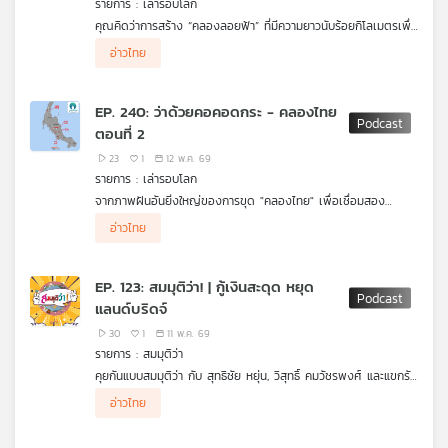
รายการ : เล่ารอบโลก
คุณ
คุณคิดว่าการสร้าง “คลองลอยฟ้า” ที่มีความยาวนับร้อยกิโลเมตรเพื่อ
ให้เรือเดินสมุทรขนาดยักษ์แล่นผ่าน เป็นสุดยอดนวัตกรรม หรือ
อ่าวไทย
“หลุมดำทางการเงิน” ที่ฝืนกฎฟิสิกส์กันแน่?
เพลง
.
เมื่อปัญหาคอขวดของช่องแคบมะละกาและภูมิรัฐศาสตร์โลกกำลังท้า
EP. 240: ว่าด้วยคอคอดกระ - คลองไทย
ทายระบบโลจิสติกส์ แนวคิดอภิมหาโปรเจกต์เพื่อเชื่อมสองมหาสมุทร
ตอนที่ 2
จึงถูกหยิบยกมาถกเถียงอีกครั้ง! พอดแคสต์เอพพิโซดนี้ชวนคุณมา
เจาะลึกภาพรวมเศรษฐกิจระหว่างประเทศ ผ่านเลนส์วิศวกรรมเชิง
บทความ
23
1
12 พ.ค. 69
ปฏิบัติและยุทธศาสตร์การพัฒนาภูมิภาค
รายการ : เล่ารอบโลก
.
จากภาพฝันอันยิ่งใหญ่ของการขุด "คลองไทย" เพื่อเชื่อมสอง
เราจะพาไปชำแหละเหตุผลว่าทำไมแนวคิด สะพานน้ำ (Navigable
มหาสมุทรและหวังยกระดับให้ไทยเป็นศูนย์กลางการเดินเรือโลก
Aqueduct) ถึงเป็นฝันร้ายของผู้ออกแบบและเป็นความเสี่ยงที่อาจ
อ่าวไทย
ข่าว
แท้จริงแล้วอาจเป็น "มหาวิบัติ" ที่พร้อมจะทำลายล้างประเทศในทุกมิติ!
ทำให้ประเทศล้มละลาย พร้อมเปิดมุมมองใหม่ของ โครงการแลนด์
และ
เตรียมเปิดเบื้องลึกเบื้องหลังอภิมหาโปรเจกต์นี้ ที่ซุกซ่อนฝันร้ายทาง
บริดจ์ (Land Bridge) ที่ต้องไม่ใช่แค่ทางผ่านเพื่อไปแย่งชิงสัดส่วน
วิศวกรรมระดับโลก หายนะทางระบบนิเวศที่จะล้างผลาญสวรรค์แห่ง
กิจกรรม
การเดินเรือ แต่คือ "ทางเลือกทางยุทธศาสตร์" ที่จะพลิกโฉมให้ไทย
EP. 123: สมมุติว่า! | กู้เงินสะดุด หยุด
การท่องเที่ยวและอู่ข้าวอู่น้ำของภาคใต้ ไปจนถึงความพังทลายทาง
เป็นจุดศูนย์กลางการเชื่อมโยงอาเซียนภาคพื้นทวีป (Mainland
แลนด์บริดจ์
สังคมที่อาจบังคับให้ผู้คนนับหมื่นต้องทิ้งถิ่นฐาน แต่ที่น่าสะพรึงกลัว
ASEAN) สู่ตลาดโลกได้อย่างแท้จริง
ที่สุดคือ "หลุมพรางทางภูมิรัฐศาสตร์" ที่พร้อมจะลากอธิปไตยของ
30
1
11 พ.ค. 69
ชาติไปเป็นเพียงเป้านิ่ง กลางสมรภูมิความขัดแย้งของมหาอำนาจใน
เกี่ยว
รายการ : สมมุติว่า
สงครามเย็นยุคใหม่
กับ
คุยกันแบบสมมุติว่า กับ สุทธิชัย หยุ่น, วิสุทธิ์ คมวัชรพงศ์ และแขกรับ
.
เรา
เชิญ "ผศ. ดร.เข็มทอง ต้นสกุลรุ่งเรือง" คณะรัฐศาสตร์
ร่วมเจาะลึกความจริงที่รายงานการศึกษาความเป็นไปได้ อาจไม่ได้บอก
อ่าวไทย
จุฬาลงกรณ์มหาวิทยาลัย และ "คุณอินทร์แก้ว โอภานุเคราะห์กุล"
คุณ และค้นหาคำตอบว่าทำไมโปรเจกต์พลิกโฉมประเทศนี้ ถึงอาจ
The 101 World คุยเรื่องสมมุติว่า แลนด์บริดจ์ที่กำลังเป็นประเด็น
กลายเป็นจุดจบของชาติได้ในเล่ารอบโลก EP. นี้!