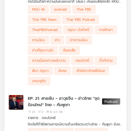
กรณีมีมติสภาความมั่นคงแห่งชาติ (สมช.) เห็นชอบให้ยกเลิก MOU
จึง **อย่าสร้าง Land Bridge เพื่อเชื่อมอันดามันสู่อ่าวไทย แต่จง
44 โดยจะใช้กลไกอนุสัญญาสหประชาชาติว่าด้วยกฎหมายทางทะเล
ผู้ร่วมรายการ
สร้าง Land Bridge เพื่อเชื่อมจีนและอาเซียนภาคพื้นทวีป สู่
MOU 44
podcast
Thai PBS
(UNCLOS) แทน และสถานการณ์ความมั่นคงทางพลังงานบริเวณอ่าว
ดร.คุรุจิต นาครทรรพ ผอ.สถาบันปิโตรเลียมและพลังงาน
มหาสมุทรอินเดีย และมหาสมุทรแปซิฟิก**
ไทยในอนาคต
แห่งประเทศไทย
.
Thai PBS News
Thai PBS Podcast
มาร่วมหาคำตอบว่าการเปลี่ยนจุดยืนจาก "ทางผ่านชั่วคราว" สู่การเป็น
"ประตูการค้า" (Macro-Regional Gateway) ที่สามารถดึงดูดโครง
ThaiPBSPodcast
กรุณา บัวคำศรี
การศึกษา
ข่ายทางราง ถ่วงดุลมหาอำนาจอย่างชาญฉลาด และผสานศูนย์กลาง
เศรษฐกิจระดับทวีปเข้าด้วยกัน จะเป็นกุญแจสำคัญที่พลิกโฉมอนาคต
การเมือง
ข่าว
ข่าวการเมือง
ของไทยให้เติบโตอย่างยั่งยืนในศตวรรษที่ 21 ได้อย่างไร
ข่าวที่คุณวางใจ
ข้อสงสัย
ความมั่นคงทางพลังงาน
ตอบโจทย์
ตั้งคำถาม
พี่นา กรุณา
สังคม
สำนักข่าวไทยพีบีเอส
เศรษฐกิจ
EP. 21: สายลับ - อาวุธจีน - อ่าวไทย "จุด
ร้อนใหม่" ไทย - กัมพูชา
29
0
16 ธ.ค. 68
รายการ : ตอบโจทย์
ปัจจัยที่ทำให้สถานการณ์ความตึงเครียดระหว่างไทย - กัมพูชา ยังคง
ร้อนแรง การปะทะกันที่ขยายวงไปยังชายแดนตราด และการปกป้อง
ผู้ร่วมรายการ