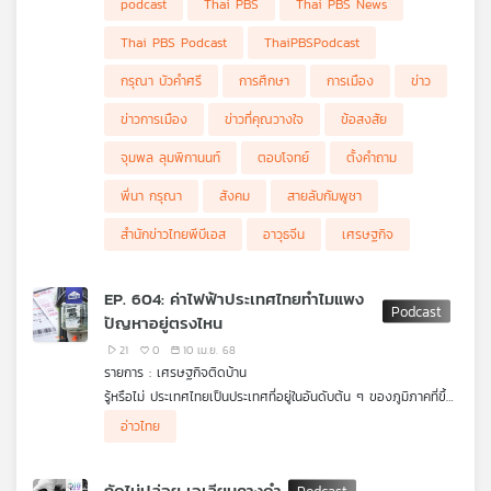
podcast
Thai PBS
Thai PBS News
อธิปไตยทุกแนวรบ
พล.ร.อ.จุมพล ลุมพิกานนท์ ที่ปรึกษา รมว.กระทรวงกลาโหม
Thai PBS Podcast
ThaiPBSPodcast
กรุณา บัวคำศรี
การศึกษา
การเมือง
ข่าว
ข่าวการเมือง
ข่าวที่คุณวางใจ
ข้อสงสัย
จุมพล ลุมพิกานนท์
ตอบโจทย์
ตั้งคำถาม
พี่นา กรุณา
สังคม
สายลับกัมพูชา
สำนักข่าวไทยพีบีเอส
อาวุธจีน
เศรษฐกิจ
EP. 604: ค่าไฟฟ้าประเทศไทยทำไมแพง
ปัญหาอยู่ตรงไหน
21
0
10 เม.ย. 68
รายการ : เศรษฐกิจติดบ้าน
รู้หรือไม่ ประเทศไทยเป็นประเทศที่อยู่ในอันดับต้น ๆ ของภูมิภาคที่ขึ้น
ชื่อเรื่อง #ค่าไฟแพง แม้รัฐบาลประกาศจะลดค่าไฟแต่ทำไมทำได้
อ่าวไทย
เพียงแค่มาตรการชั่วคราวเท่านั้น
บางประเทศในภูมิภาคเดียวกันกับเรา ไม่มีพื้นที่ติดทะเลแต่ค่าไฟฟ้า
กัดไม่ปล่อย เอเลียนคางดำ