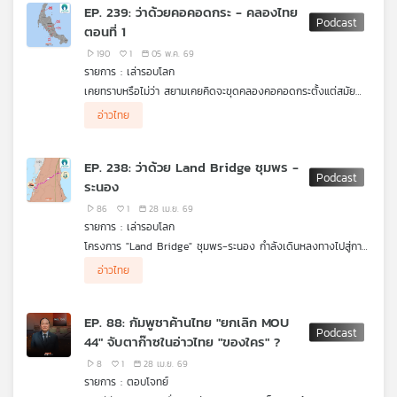
ร้อนถูกตั้งคำถามหลายด้าน โดยเฉพาะการใช้งบประมาณมหาศาล แต่
EP. 239: ว่าด้วยคอคอดกระ - คลองไทย
จะเกิดอะไรขึ้นหากการกู้เงินสะดุด จนต้องหยุดแลนด์บริดจ์เอาไว้ ฟัง
เครือ
ตอนที่ 1
ในรายการ สมมุติว่า ในรูปแบบ Podcast
ข่าย
190
1
05 พ.ค. 69
วิทยุ
รายการ : เล่ารอบโลก
ไทย
เคยทราบหรือไม่ว่า สยามเคยคิดจะขุดคลองคอคอดกระตั้งแต่สมัย
พี
สมเด็จพระนารายณ์มหาราช
บี
อ่าวไทย
เคยมีใครเล่าให้ฟังหรือไม่ว่า ถ้าขุดคลองแล้ว น้ำในคลองจะเป็นนำจืด
เอส
หรือ น้ำเค็ม ?
ทราบหรือไม่ว่า การขุดคลองลัดเพื่อเชื่อมอ่าวไทยกับทะเลอันดามันคือ
EP. 238: ว่าด้วย Land Bridge ชุมพร -
ฝันร้ายทางวิศวกรรม ที่จะทำลายระบบสิ่งแวดล้อมทั้งสองฟาก
ระนอง
มหาสมุทรของไทยในระดับ “มหาวิบัติ” ที่จะไม่มีทางย้อนกลับได้
แผนที่
86
1
28 เม.ย. 69
วิทยุ
รายการ : เล่ารอบโลก
เครือ
โครงการ "Land Bridge" ชุมพร-ระนอง กำลังเดินหลงทางไปสู่การ
ข่าย
เป็นอนุสาวรีย์แห่งความล้มเหลวหรือไม่ หากเรายังคงติดอยู่กับวาท
อ่าวไทย
กรรมเดิมที่หวังเพียงสร้างทางลัดข้ามคอคอดกระเพื่อแข่งกับ
ช่องแคบมะละกา ซึ่งเต็มไปด้วย "จุดสลบ" ทางโลจิสติกส์และต้นทุน
แฝงมหาศาลจากการยกขนสินค้าซ้ำซ้อน (Double Handling)
EP. 88: กัมพูชาค้านไทย "ยกเลิก MOU
.
44" จับตาก๊าซในอ่าวไทย "ของใคร" ?
บทความวิเคราะห์เจาะลึกชิ้นนี้จะพาคุณไปรื้อถอนกับดักทางความคิด
และพลิกกระดานยุทธศาสตร์ชาติใหม่ด้วยมุมมองที่บูรณาการทั้งมิติ
8
1
28 เม.ย. 69
ด้านเศรษฐศาสตร์ระหว่างประเทศ การจัดการห่วงโซ่อุปทาน และ
รายการ : ตอบโจทย์
ความซับซ้อนทางภูมิรัฐศาสตร์ เพื่อชี้ให้เห็นอย่างชัดเจนว่า ทำไมเรา