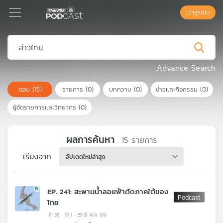
เข้าสู่ระบบ
Podcast
Advance Search
ตอน
(15)
รายการ
(0)
บทความ
(0)
ข่าวและกิจกรรม
(0)
เพล
ย์
ผู้จัดรายการและวิทยากร
(0)
ลิ
สต์
แนะนำ
ผลการค้นหา
15
รายการ
เรียงจาก
อัปเดตใหม่ล่าสุด
เพล
ย์
EP. 241: สะพานน้ำลอยฟ้าตัดภาคใต้ของ
ลิ
ไทย
สต์
ของ
38
1
19 พ.ค. 69