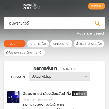
เข้าสู่ระบบ
Podcast
Advance Search
ตอน
(1)
รายการ
(0)
บทความ
(0)
ข่าวและกิจกรรม
(0)
เพล
ย์
ผู้จัดรายการและวิทยากร
(0)
ลิ
สต์
แนะนำ
ผลการค้นหา
1
รายการ
เรียงจาก
อัปเดตใหม่ล่าสุด
เพล
ย์
อินฟราซาวด์ เสียงเงียบอันน่าทึ่ง
ลิ
สต์
22
1
07 ก.ค. 69
รายการ : Eureka ท่องโลกวิทยาการ
ของ