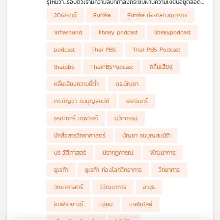
รู้ไหมว่า...รอบตัวเรามีความลับที่กำลังกระซิบผ่านความเงียบอยู่ตลอด
คุณ
เวลา ? ในความเป็นจริงโลกใบนี้ไม่ได้เงียบอย่างที่เราคิดแต่มี “เสียง”
ใน Eureka Ep. นี้ ดร.บัญชา ธนบุญสมบัติ จะพาทุกท่านดำดิ่งไปเจาะ
20เฮิรตซ์
Eureka
Eureka ท่องโลกวิทยาการ
ที่ทรงพลังอย่างยิ่งซ่อนอยู่เพียงแต่มันเป็นเสียงที่หูของมนุษย์ไม่มีวัน
ลึกมิติต่างๆ ที่น่าทึ่งของอินฟราซาวด์ ไม่ว่าจะเป็นการตรวจจับการ
ได้ยิน นั่นคือ อินฟราซาวด์ (Infrasound) คลื่นเสียงความถี่ต่ำพิเศษ
ทดลองอาวุธนิวเคลียร์ระดับโลก ความลับของสัตว์ยักษ์ใหญ่อย่างช้าง
infrasound
library podcast
librarypodcast
ที่ต่ำกว่า 20 เฮิรตซ์ ซึ่งมีความสามารถในการเดินทางได้ไกลอย่าง
แอฟริกาและวาฬสีน้ำเงินที่ใช้เสียงนี้สื่อสารกันข้ามมหาสมุทร รวมถึง
เพลง
เหลือเชื่อข้ามโลก อินฟราซาวด์มีต้นกำเนิดมาจากทั้งปรากฏการณ์
พาไปดูเทคโนโลยีการตรวจจับ ผลกระทบที่เสียงนี้อาจมีต่อร่างกาย
podcast
Thai PBS
Thai PBS Podcast
ธรรมชาติระดับมหึมาอย่างภูเขาไฟปะทุ แผ่นดินไหว พายุฟ้าคะนอง
มนุษย์ และความเป็นไปได้ในการใช้คลื่นเสียงนี้เพื่อถอดรหัสโครงสร้าง
แสงออโรรา ไปจนถึงกิจกรรมของมนุษย์อย่างเครื่องบินเหนือเสียง
ภายในของดาวเคราะห์ดวงอื่น เตรียมหูของคุณให้พร้อม (แม้จะไม่
thaipbs
ThaiPBSPodcast
คลื่นเสียง
และการปล่อยจรวด
ได้ยิน) แล้วไปร่วมเปิดโลกวิทยาการที่ซ่อนอยู่หลังความเงียบใน Ep. นี้
บทความ
กัน
คลื่นเสียงความถี่ต่ำ
ดร.บัญชา
ดร.บัญชา ธนบุญสมบัติ
ธรณินทร์
ข่าว
ธรณินทร์ เทพวงค์
นวัตกรรม
และ
กิจกรรม
นักสื่อสารวิทยาศาสตร์
บัญชา ธนบุญสมบัติ
ประวัติศาสตร์
ปรากฏการณ์
พัฒนาการ
ยูเรก้า
ยูเรก้า ท่องโลกวิทยาการ
วิทยาการ
เกี่ยว
กับ
วิทยาศาสตร์
วิวัฒนาการ
อาวุธ
เรา
อินฟราซาวด์
เงียบ
เทคโนโลยี