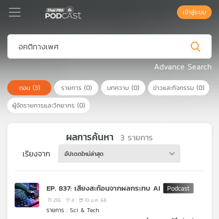
เข้าสู่ระบบ
Podcast
Advance Search
ตอน
(3)
รายการ
(0)
บทความ
(0)
ข่าวและกิจกรรม
(0)
เพล
ย์
ผู้จัดรายการและวิทยากร
(0)
ลิ
สต์
แนะนำ
ผลการค้นหา
3
รายการ
เรียงจาก
อัปเดตใหม่ล่าสุด
เพล
ย์
EP. 837: เสียงสะท้อนจากผลกระทบ AI
ลิ
สต์
255
4
10 ม.ค. 68
รายการ : Sci & Tech
ของ