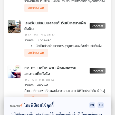
รายงานจาก Pulitzer Center รวบรวมการสำรวจของผู้สื่อข่าวต่าง
คุณ
ประเทศเกี่ยวกับผลกระทบของการพัฒนา AI ที่สะเทือนต่อการทำงาน
อคติทางเพศ
ของกลุ่มต่าง ๆ เช่น การใช้ข้อมูล แรงงาน สิทธิมนุษยชน อคติทาง
เพศและชาติพันธุ์ กลายเป็นโจทย์ที่ต้องรับมือ และสร้างกรอบควมคุม
ป้องกันความเสียหายร้ายแรงในอนาคต
เพลง
โรงเรียนมัธยมปลายไต้หวันเปิดสนามฝึก
ยิงปืน
62
0
16 มิ.ย. 66
บทความ
รายการ : หน้าต่างโลก
เมื่อเห็นตัวอย่างจากการบุกยูเครนของรัสเซีย ไต้หวันจึง
เตรียมความพร้อมหากถูกจีนบุกด้วยวิธีต่าง ๆ รวมถึงการ
อคติทางเพศ
เปิดสนามฝึกยิงปืนในโรงเรียนเพื่อสอนนักเรียนให้เรียนรู้วิธี
ข่าว
การยิงปืนเพื่อป้องกันตัวเองและเพื่อปกป้องไต้หวันในอนาคต
ไต้หวันอัปเดทคู่มือป้องกันพลเรือน ซึ่งถือเป็นครั้งแรกที่มีการ
และ
EP. 115: ปกปิดเพศ เพื่อเผยความ
สอนแยกทหารไต้หวันจากทหารจีน
กิจกรรม
สามารถที่แท้จริง
หญิงเอกวาดอร์ฟื้นจากความตายหลังแพทย์ยืนยันการเสีย
ชีวิตไปแล้วร่วม 5 ชั่วโมง
7
0
06 มิ.ย. 64
รายงานจากองค์การสหประชาชาติ ชี้ว่า ประเด็นอคติทาง
รายการ : พิกัดเพศ
เพศไม่ได้รับการปรับปรุงหรือเปลี่ยนแปลงไปในทิศทางที่ดีขึ้น
เกี่ยว
ด้วยอคติทางเพศที่ส่งผลต่อการงานและการใช้ชีวิตประจำวัน นำไปสู่
ตลอดช่วง 10 ปีที่ผ่านมา
กับ
แนวคิด
"การปิดบังตัวตน"
เพื่อให้ทุกคนได้แสดงศักยภาพหรือความ
อคติทางเพศ
สามารถที่แท้จริงของตนออกมา โดยไม่ถูกตัดสินจากการเป็นเพศ
เรา
ชาย-หญิง แนวคิดนี้จะสามารถแก้ไขปัญหาได้หรือไม่ ไปติดตามกัน
ไทยพีบีเอสใช้คุกกี้
EN
TH
ดาวน์โหลด Thai PBS Podcast Application
เว็บไซต์ของเรามีการจัดเก็บคุกกี้ โปรดศึกษาเพิ่มเติมที่นโยบายคุ้มครอง