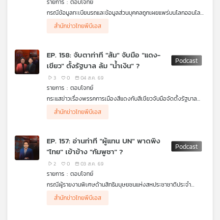
รายการ : ตอบโจทย์
คุณ
กรณีข้อมูลทะเบียนรถและข้อมูลส่วนบุคคลถูกเผยแพร่บนโลกออนไลน์
โดยเฉพาะข้อมูลของนายกรัฐมนตรีกับนักการเมือง และการอุดช่อง
ผู้ร่วมรายการ
สำนักข่าวไทยพีบีเอส
โหว่เพื่อปกป้องข้อมูลของประชาชนในอนาคต
ดร.โกเมน พิบูลย์โรจน์ ผู้เชี่ยวชาญด้านการรักษาความมั่นคง
เพลง
ปลอดภัยไซเบอร์
EP. 158: จับตาท่าที "ส้ม" จับมือ "แดง-
เขียว" ตั้งรัฐบาล ล้ม "น้ำเงิน" ?
บทความ
3
0
04 ส.ค. 69
รายการ : ตอบโจทย์
กระแสข่าวเรื่องพรรคการเมืองสีแดงกับสีเขียวจับมือจัดตั้งรัฐบาล
ท่าทีของพรรคการเมืองสีส้มต่อพรรคการเมืองสีน้ำเงิน และความเป็น
ผู้ร่วมรายการ
สำนักข่าวไทยพีบีเอส
ข่าว
ไปได้ในทางการเมืองของการสลับขั้ว
เทพไท เสนพงศ์ อดีตสมาชิกสภาผู้แทนราษฎร
และ
รศ. ดร.ปริญญา เทวานฤมิตรกุล คณะนิติศาสตร์
ม.ธรรมศาสตร์
กิจกรรม
EP. 157: อ่านท่าที "ผู้แทน UN" พาดพิง
"ไทย" เข้าข้าง "กัมพูชา" ?
2
0
03 ส.ค. 69
เกี่ยว
รายการ : ตอบโจทย์
กับ
กรณีผู้รายงานพิเศษด้านสิทธิมนุษยชนแห่งสหประชาชาติประจำ
เรา
กัมพูชากล่าวพาดพิงไทยเกี่ยวกับสถานการณ์ตามแนวชายแดน และ
ผู้ร่วมรายการ
สำนักข่าวไทยพีบีเอส
แนวทางการตอบโต้ของไทยต่อข้อมูลที่คลาดเคลื่อนและไม่เป็นธรรม
รศ. ดร.ดุลยภาค ปรีชารัชช โครงการเอเชียตะวันออกเฉียง
ใต้ศึกษา ม.ธรรมศาสตร์