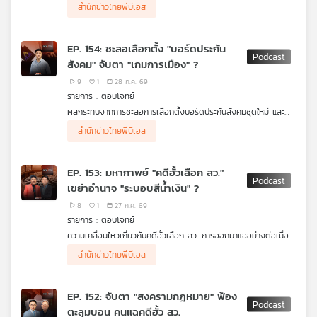
ทำงานซ้ำซ้อนกับผู้ว่าราชการจังหวัด และการพิจารณาปฏิรูป
ผู้ร่วมรายการ
สำนักข่าวไทยพีบีเอส
โครงสร้างค่าตอบแทนของผู้บริหารส่วนท้องถิ่น
รศ. ดร.โอฬาร ถิ่นบางเตียว คณะรัฐศาสตร์ฯ ม.บูรพา
รศ. ดร.ธนพร ศรียากูล ที่ปรึกษาคณะรัฐศาสตร์ ม.นอร์ทก
รุงเทพ
EP. 154: ชะลอเลือกตั้ง "บอร์ดประกัน
สังคม" จับตา "เกมการเมือง" ?
9
1
28 ก.ค. 69
รายการ : ตอบโจทย์
ผลกระทบจากการชะลอการเลือกตั้งบอร์ดประกันสังคมชุดใหม่ และ
กรณีศาลปกครองกลางมีคำสั่งทุเลาการบังคับเงื่อนไขการลงทะเบียน
ผู้ร่วมรายการ
สำนักข่าวไทยพีบีเอส
ใช้สิทธิเลือกตั้ง
รศ. ดร.ษัษฐรัมย์ ธรรมบุษดี อดีตกรรมการประกันสังคม
(บอร์ดประกันสังคม)
EP. 153: มหากาพย์ "คดีฮั้วเลือก สว."
เขย่าอำนาจ "ระบอบสีน้ำเงิน" ?
8
1
27 ก.ค. 69
รายการ : ตอบโจทย์
ความเคลื่อนไหวเกี่ยวกับคดีฮั้วเลือก สว. การออกมาแฉอย่างต่อเนื่อง
ของฝ่ายค้าน และแรงกระเพื่อมทางการเมืองต่อระบอบสีน้ำเงิน
ผู้ร่วมรายการ
สำนักข่าวไทยพีบีเอส
รศ. ดร.ปริญญา เทวานฤมิตรกุล คณะนิติศาสตร์
ม.ธรรมศาสตร์
เทพไท เสนพงศ์ อดีตสมาชิกสภาผู้แทนราษฎร
EP. 152: จับตา "สงครามกฎหมาย" ฟ้อง
ตะลุมบอน คนแฉคดีฮั้ว สว.