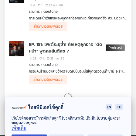
4
1
24 ก.ค. 69
รายการ : ตอบโจทย์
การเดินหน้าใช้สิทธิฟ้องบุคคลที่ออกมาแฉเกี่ยวกับคดีฮั้ว สว. ของแกน
นำพรรคภูมิใจไทย ประเมินความคืบหน้าในการพิจารณาสำนวนคดีของ
ผู้ร่วมรายการ
สำนักข่าวไทยพีบีเอส
กกต. และแรงกระเพื่อมทางการเมืองต่อรัฐบาล
รศ.สมชัย ศรีสุทธิยากร อดีตกรรมการการเลือกตั้ง (กกต.)
ดร.ดิเรกฤทธิ์ เจนครองธรรม ประธานสถาบันประชาธิปไตย
สุจริต
EP. 151: ไฟใต้ระอุซ้ำ! ก่อเหตุอุกอาจ "ตัด
หน้า" พูดคุยสันติสุข ?
25
1
23 ก.ค. 69
รายการ : ตอบโจทย์
กรณีคนร้ายยิงและขว้างระเบิดไปป์บอมบ์ใส่จุดตรวจบูเก๊ะซามี อ.ระแงะ
จ.นราธิวาส จนมีทหารพรานเสียชีวิต และทิศทางการพูดคุยเพื่อ
ผู้ร่วมรายการ
สำนักข่าวไทยพีบีเอส
สันติสุขจังหวัดชายแดนภาคใต้
พล.ท.ภราดร พัฒนถาบุตร อดีตเลขาธิการสภาความมั่นคง
แห่งชาติ
พล.ท.นรธิป โพยนอก แม่ทัพภาคที่ 4
ไทยพีบีเอสใช้คุกกี้
EN
TH
ดาวน์โหลด Thai PBS Podcast Application
เว็บไซต์ของเรามีการจัดเก็บคุกกี้ โปรดศึกษาเพิ่มเติมที่นโยบายคุ้มครอง
ข้อมูลส่วนบุคคล
เพิ่มเติม