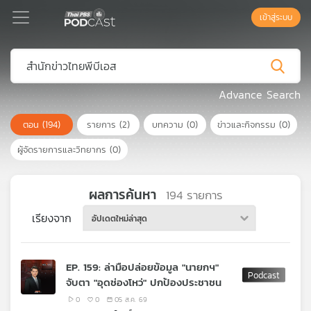
เข้าสู่ระบบ
Podcast
Advance Search
ตอน
(194)
รายการ
(2)
บทความ
(0)
ข่าวและกิจกรรม
(0)
เพล
ย์
ผู้จัดรายการและวิทยากร
(0)
ลิ
สต์
แนะนำ
ผลการค้นหา
194
รายการ
เรียงจาก
อัปเดตใหม่ล่าสุด
เพล
ย์
EP. 159: ล่ามือปล่อยข้อมูล "นายกฯ"
ลิ
จับตา "อุดช่องโหว่" ปกป้องประชาชน
สต์
ของ
0
0
05 ส.ค. 69