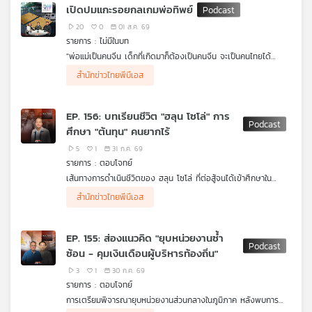
เปิดปมแกะรอยกลเกมพ่อทิพย์
เครือ
20
0
01 ส.ค. 69
ข่าย
รายการ : ไม่มีในบท
วิทยุ
"พ่อแม่เป็นคนจีน เด็กที่เกิดมาก็ต้องเป็นคนจีน จะเป็นคนไทยได้
ไทย
อย่างไร?" กลายเป็นประเด็นร้อนประเด็นใหญ่จากข่าวการสวมสิทธิให้
เบื้องหลังข่าวเล่าโดย...วาทินี นวฤทธิศวิน, อาทิตย์ โชต์สัจจานันท์ และ
พี
สำนักข่าวไทยพีบีเอส
เด็กชาวจีนมีสัญชาติไทย รายการ ไม่มีในบท ชวนย้อนจุดเริ่มต้น
เจษฎา ต้นจำปา จากกลุ่มข่าวสืบสวน สำนักข่าว ไทยพีบีเอส ค่ะ
บี
ปฏิบัติการถอดเกล็ดมังกร ทลายเครือข่ายพ่อทิพย์-แจ้งเกิดเท็จ แล้ว
เอส
สวมสิทธิสัญชาติไทยให้เด็กจีน ไปค้นพบว่าพ่อทิพย์บางคนถึงหุ้นบริ
EP. 156: บทเรียนชีวิต "ฮลุน โซโล่" การ
ษัททุนจีนขนาดใหญ่อีกด้วย
ศึกษา "ต้นทุน" คนยากไร้
5
1
31 ก.ค. 69
แผนที่
รายการ : ตอบโจทย์
วิทยุ
เส้นทางการดำเนินชีวิตของ ฮลุน โซโล่ ที่ต่อสู้จนได้เข้าศึกษาใน
เครือ
มหาวิทยาลัยชั้นนำ ถอดบทเรียนการศึกษาของไทยในการให้โอกาสกับ
ผู้ร่วมรายการ
สำนักข่าวไทยพีบีเอส
ผู้ยากไร้ และปัญหาความเหลื่อมล้ำทางด้านการศึกษา
ศ. ดร.สมพงษ์ จิตระดับ กรรมการบริหารกองทุนเพื่อความ
ข่าย
เสมอภาคทางการศึกษา (กสศ.)
EP. 155: ส่องแนวคิด "ยุบหน่วยงานซ้ำ
ซ้อน - คุมเงินเดือนผู้บริหารท้องถิ่น"
3
1
30 ก.ค. 69
รายการ : ตอบโจทย์
การเตรียมพิจารณายุบหน่วยงานส่วนกลางในภูมิภาค หลังพบการ