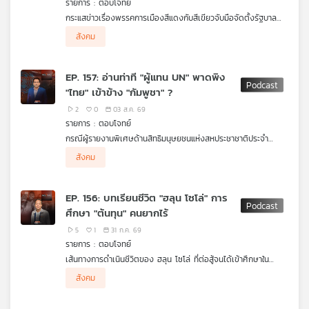
รายการ : ตอบโจทย์
คุณ
กระแสข่าวเรื่องพรรคการเมืองสีแดงกับสีเขียวจับมือจัดตั้งรัฐบาล
ท่าทีของพรรคการเมืองสีส้มต่อพรรคการเมืองสีน้ำเงิน และความเป็น
ผู้ร่วมรายการ
สังคม
ไปได้ในทางการเมืองของการสลับขั้ว
เทพไท เสนพงศ์ อดีตสมาชิกสภาผู้แทนราษฎร
เพลง
รศ. ดร.ปริญญา เทวานฤมิตรกุล คณะนิติศาสตร์
ม.ธรรมศาสตร์
EP. 157: อ่านท่าที "ผู้แทน UN" พาดพิง
"ไทย" เข้าข้าง "กัมพูชา" ?
บทความ
2
0
03 ส.ค. 69
รายการ : ตอบโจทย์
กรณีผู้รายงานพิเศษด้านสิทธิมนุษยชนแห่งสหประชาชาติประจำ
กัมพูชากล่าวพาดพิงไทยเกี่ยวกับสถานการณ์ตามแนวชายแดน และ
ผู้ร่วมรายการ
สังคม
ข่าว
แนวทางการตอบโต้ของไทยต่อข้อมูลที่คลาดเคลื่อนและไม่เป็นธรรม
รศ. ดร.ดุลยภาค ปรีชารัชช โครงการเอเชียตะวันออกเฉียง
และ
ใต้ศึกษา ม.ธรรมศาสตร์
กิจกรรม
EP. 156: บทเรียนชีวิต "ฮลุน โซโล่" การ
ศึกษา "ต้นทุน" คนยากไร้
5
1
31 ก.ค. 69
เกี่ยว
รายการ : ตอบโจทย์
กับ
เส้นทางการดำเนินชีวิตของ ฮลุน โซโล่ ที่ต่อสู้จนได้เข้าศึกษาใน
เรา
มหาวิทยาลัยชั้นนำ ถอดบทเรียนการศึกษาของไทยในการให้โอกาสกับ
ผู้ร่วมรายการ
สังคม
ผู้ยากไร้ และปัญหาความเหลื่อมล้ำทางด้านการศึกษา
ศ. ดร.สมพงษ์ จิตระดับ กรรมการบริหารกองทุนเพื่อความ
เสมอภาคทางการศึกษา (กสศ.)