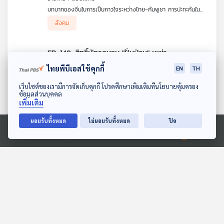
บทบาทของจีนในการเป็นกาวใจระหว่างไทย-กัมพูชา การปะทะกันใน
ทะเลจีนใต้ระหว่างจีน กับ ฟิลิปปินส์ และท่าทีของจีนต่อชาติอาเซียน
ผู้ร่วมรายการ
สังคม
ทรงฤทธิ์ โพนเงิน ผู้เชี่ยวชาญกลุ่มประเทศลุ่มน้ำโขง
EP. 148: สิทธิ์บัตรคนจน "ปั่นป่วน" เขย่า
รัฐบาล "พรรคภูมิใจไทย" ?
ไทยพีบีเอสใช้คุกกี้
EN
TH
20
1
20 ก.ค. 69
ดาวน์โหลด Thai PBS Podcast Application
รายการ : ตอบโจทย์
เว็บไซต์ของเรามีการจัดเก็บคุกกี้ โปรดศึกษาเพิ่มเติมที่นโยบายคุ้มครอง
ข้อมูลส่วนบุคคล
ความปั่นป่วนเกี่ยวกับสิทธิ์บัตรคนจนทั่วประเทศ เกณฑ์ในการคัดกรอง
เพิ่มเติม
ที่อาจสวนทางกับชีวิตจริง และแรงกระเพื่อมต่อรัฐบาลภายใต้การนำ
ผู้ร่วมรายการ
สังคม
ของพรรคภูมิใจไทย
รศ. ดร.อนุสรณ์ ธรรมใจ สส.กทม. พรรคประชาชน
ยอมรับทั้งหมด
ไม่ยอมรับทั้งหมด
ปิด
รศ. ดร.ยุทธพร อิสรชัย สาขาวิชารัฐศาสตร์ ม.สุโขทัยธร
รมาธิราช
EP. 147: จับตา "โกงในโกง" จ่าย 3-5
Ⓒ 2020 องค์การกระจายเสียงและแพร่ภาพสาธารณะแห่งประเทศไทย
แสน "แลกรอด" โกงสอบ ?
14
1
17 ก.ค. 69
รายการ : ตอบโจทย์
ความคืบหน้าการตรวจสอบขบวนการโกงสอบท้องถิ่น และแนวโน้มการ
พิจารณาเพิกถอนผู้สอบบรรจุที่พบคะแนนผิดปกติกลุ่มแรก
ผู้ร่วมรายการ
สังคม
จตุพร พรหมพันธุ์ แกนนำคณะหลอมรวมประชาชน
รศ. ดร.ธนพร ศรียากูล ที่ปรึกษาคณะรัฐศาสตร์ ม.นอร์ทก
รุงเทพ