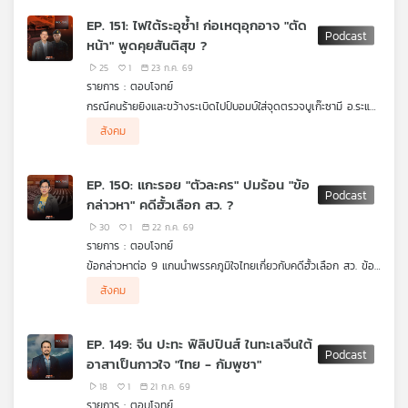
สุจริต
EP. 151: ไฟใต้ระอุซ้ำ! ก่อเหตุอุกอาจ "ตัด
หน้า" พูดคุยสันติสุข ?
25
1
23 ก.ค. 69
รายการ : ตอบโจทย์
กรณีคนร้ายยิงและขว้างระเบิดไปป์บอมบ์ใส่จุดตรวจบูเก๊ะซามี อ.ระแงะ
จ.นราธิวาส จนมีทหารพรานเสียชีวิต และทิศทางการพูดคุยเพื่อ
ผู้ร่วมรายการ
สังคม
สันติสุขจังหวัดชายแดนภาคใต้
พล.ท.ภราดร พัฒนถาบุตร อดีตเลขาธิการสภาความมั่นคง
แห่งชาติ
พล.ท.นรธิป โพยนอก แม่ทัพภาคที่ 4
EP. 150: แกะรอย "ตัวละคร" ปมร้อน "ข้อ
กล่าวหา" คดีฮั้วเลือก สว. ?
30
1
22 ก.ค. 69
รายการ : ตอบโจทย์
ข้อกล่าวหาต่อ 9 แกนนำพรรคภูมิใจไทยเกี่ยวกับคดีฮั้วเลือก สว. ข้อ
สังเกตเรื่องการกดดันการพิจารณาของ กกต. และกรณีที่อาจถูก
ผู้ร่วมรายการ
สังคม
ฟ้องฐานหมิ่นประมาท
ยิ่งชีพ อัชฌานนท์ ผู้จัดการโครงการอินเทอร์เน็ตเพื่อ
กฎหมายประชาชน (iLaw)
EP. 149: จีน ปะทะ ฟิลิปปินส์ ในทะเลจีนใต้
อาสาเป็นกาวใจ "ไทย - กัมพูชา"
18
1
21 ก.ค. 69
รายการ : ตอบโจทย์