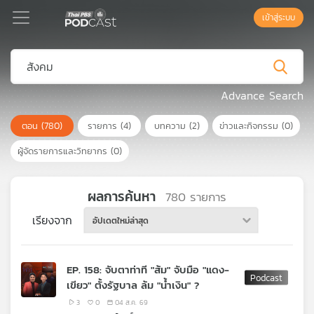
เข้าสู่ระบบ
Podcast
Advance Search
ตอน
(780)
รายการ
(4)
บทความ
(2)
ข่าวและกิจกรรม
(0)
เพล
ย์
ผู้จัดรายการและวิทยากร
(0)
ลิ
สต์
แนะนำ
ผลการค้นหา
780
รายการ
เรียงจาก
อัปเดตใหม่ล่าสุด
เพล
ย์
EP. 158: จับตาท่าที "ส้ม" จับมือ "แดง-
ลิ
เขียว" ตั้งรัฐบาล ล้ม "น้ำเงิน" ?
สต์
ของ
3
0
04 ส.ค. 69