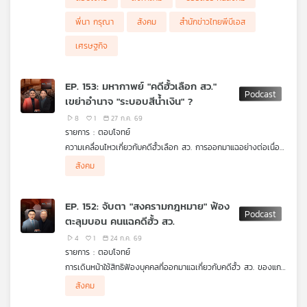
พี่นา กรุณา
สังคม
สำนักข่าวไทยพีบีเอส
เศรษฐกิจ
EP. 153: มหากาพย์ "คดีฮั้วเลือก สว."
เขย่าอำนาจ "ระบอบสีน้ำเงิน" ?
8
1
27 ก.ค. 69
รายการ : ตอบโจทย์
ความเคลื่อนไหวเกี่ยวกับคดีฮั้วเลือก สว. การออกมาแฉอย่างต่อเนื่อง
ของฝ่ายค้าน และแรงกระเพื่อมทางการเมืองต่อระบอบสีน้ำเงิน
ผู้ร่วมรายการ
สังคม
รศ. ดร.ปริญญา เทวานฤมิตรกุล คณะนิติศาสตร์
ม.ธรรมศาสตร์
เทพไท เสนพงศ์ อดีตสมาชิกสภาผู้แทนราษฎร
EP. 152: จับตา "สงครามกฎหมาย" ฟ้อง
ตะลุมบอน คนแฉคดีฮั้ว สว.
4
1
24 ก.ค. 69
รายการ : ตอบโจทย์
การเดินหน้าใช้สิทธิฟ้องบุคคลที่ออกมาแฉเกี่ยวกับคดีฮั้ว สว. ของแกน
นำพรรคภูมิใจไทย ประเมินความคืบหน้าในการพิจารณาสำนวนคดีของ
ผู้ร่วมรายการ
สังคม
กกต. และแรงกระเพื่อมทางการเมืองต่อรัฐบาล
รศ.สมชัย ศรีสุทธิยากร อดีตกรรมการการเลือกตั้ง (กกต.)
ดร.ดิเรกฤทธิ์ เจนครองธรรม ประธานสถาบันประชาธิปไตย