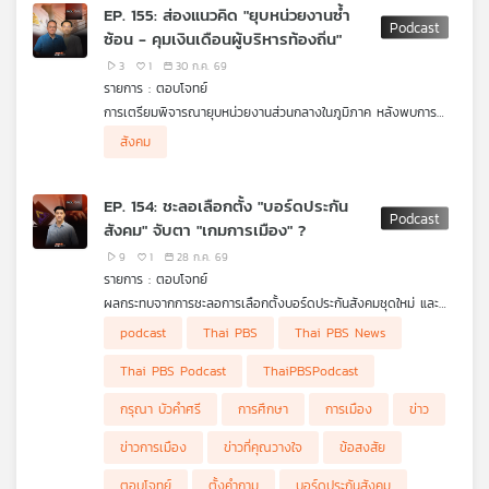
EP. 155: ส่องแนวคิด "ยุบหน่วยงานซ้ำ
เครือ
ซ้อน - คุมเงินเดือนผู้บริหารท้องถิ่น"
ข่าย
3
1
30 ก.ค. 69
วิทยุ
รายการ : ตอบโจทย์
ไทย
การเตรียมพิจารณายุบหน่วยงานส่วนกลางในภูมิภาค หลังพบการ
พี
ทำงานซ้ำซ้อนกับผู้ว่าราชการจังหวัด และการพิจารณาปฏิรูป
ผู้ร่วมรายการ
บี
สังคม
โครงสร้างค่าตอบแทนของผู้บริหารส่วนท้องถิ่น
รศ. ดร.โอฬาร ถิ่นบางเตียว คณะรัฐศาสตร์ฯ ม.บูรพา
เอส
รศ. ดร.ธนพร ศรียากูล ที่ปรึกษาคณะรัฐศาสตร์ ม.นอร์ทก
รุงเทพ
EP. 154: ชะลอเลือกตั้ง "บอร์ดประกัน
สังคม" จับตา "เกมการเมือง" ?
แผนที่
9
1
28 ก.ค. 69
วิทยุ
รายการ : ตอบโจทย์
เครือ
ผลกระทบจากการชะลอการเลือกตั้งบอร์ดประกันสังคมชุดใหม่ และ
ข่าย
กรณีศาลปกครองกลางมีคำสั่งทุเลาการบังคับเงื่อนไขการลงทะเบียน
ผู้ร่วมรายการ
podcast
Thai PBS
Thai PBS News
ใช้สิทธิเลือกตั้ง
รศ. ดร.ษัษฐรัมย์ ธรรมบุษดี อดีตกรรมการประกันสังคม
(บอร์ดประกันสังคม)
Thai PBS Podcast
ThaiPBSPodcast
กรุณา บัวคำศรี
การศึกษา
การเมือง
ข่าว
ข่าวการเมือง
ข่าวที่คุณวางใจ
ข้อสงสัย
ตอบโจทย์
ตั้งคำถาม
บอร์ดประกันสังคม