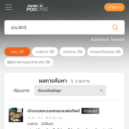
เข้าสู่ระบบ
Podcast
Advance Search
ตอน
(5)
รายการ
(0)
บทความ
(0)
ข่าวและกิจกรรม
(0)
เพล
ย์
ผู้จัดรายการและวิทยากร
(0)
ลิ
สต์
แนะนำ
ผลการค้นหา
5
รายการ
เรียงจาก
อัปเดตใหม่ล่าสุด
เพล
ย์
เปิดปมแกะรอยกลเกมพ่อทิพย์
ลิ
สต์
20
0
01 ส.ค. 69
รายการ : ไม่มีในบท
ของ