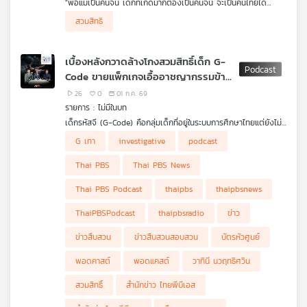
"พ่อแม่เป็นคนจีน เด็กที่เกิดมาก็ต้องเป็นคนจีน จะเป็นคนไทยได้
คุณ
อย่างไร?" กลายเป็นประเด็นร้อนประเด็นใหญ่จากข่าวการสวมสิทธิให้
เบื้องหลังข่าวเล่าโดย...วาทินี นวฤทธิศวิน, อาทิตย์ โชต์สัจจานันท์ และ
สวมสิทธิ
เด็กชาวจีนมีสัญชาติไทย รายการ ไม่มีในบท ชวนย้อนจุดเริ่มต้น
เจษฎา ต้นจำปา จากกลุ่มข่าวสืบสวน สำนักข่าว ไทยพีบีเอส ค่ะ
ปฏิบัติการถอดเกล็ดมังกร ทลายเครือข่ายพ่อทิพย์-แจ้งเกิดเท็จ แล้ว
สวมสิทธิสัญชาติไทยให้เด็กจีน ไปค้นพบว่าพ่อทิพย์บางคนถึงหุ้นบริ
เพลง
เบื้องหลังกวาดล้างโกงสวมสิทธิ์เด็ก G-
ษัททุนจีนขนาดใหญ่อีกด้วย
Code ขายแพ็กเกจเอื้ออาชญากรรมข้าม
ชาติ
26
0
01 ก.ค. 69
บทความ
รายการ : ไม่มีในบท
เด็กรหัสจี (G-Code) คือกลุ่มเด็กที่อยู่ในระบบการศึกษาไทยแต่ยังไม่มี
เลขบัตรประชาชน 13 หลัก เป็นกลุ่มเด็กไร้รัฐ ไร้สัญชาติ ชาติพันธุ์
รายการ ไม่มีในบท ชวนฟังเบื้องหลังปฏิบัติการกวาดล้าง G เทา ที่
G เทา
investigative
podcast
รวมถึงลูกหลานแรงงานข้ามชาติ เพื่อให้พวกเขาได้เข้าถึงการศึกษา
จังหวัดเชียงราย โดยได้จับกุม 3 เจ้าหน้าที่รัฐทุจริตสวมสิทธิ์นักเรียน
ข่าว
ทางการไทยจึงกำหนดรหัสชั่วคราวนี้ให้ แต่นั้นก็กลายเป็นช่องโหว่การ
รหัส G เป็นบัตรหัวศูนย์ ขายแพ็กเกจเอื้ออาชญากรรมข้ามชาติ เล่า
Thai PBS
Thai PBS News
ทุจริตของเจ้าหน้าที่รัฐ (อีกแล้ว)
โดย...วาทินี นวฤทธิศวิน, อาทิตย์ โชต์สัจจานันท์ และ เจษฎา ต้น
และ
จำปา จากกลุ่มข่าวสืบสวน สำนักข่าว ไทยพีบีเอส ค่ะ
กิจกรรม
Thai PBS Podcast
thaipbs
thaipbsnews
ThaiPBSPodcast
thaipbsradio
ข่าว
ข่าวสืบสวน
ข่าวสืบสวนสอบสวน
บัตรหัวศูนย์
เกี่ยว
กับ
พอดคาสต์
พอดแคสต์
วาทินี นวฤทธิศวิน
เรา
สวมสิทธิ์
สำนักข่าว ไทยพีบีเอส