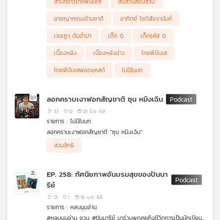
สำนักข่าวไทยพีบีเอส
สืบสวนสอบสวน
เครือ
อาชญากรรมข้ามชาติ
อาทิตย์ โชติสัจจานันท์
ข่าย
วิทยุ
เจษฎา ต้นจำปา
เด็ก G
เด็กรหัส G
ไทย
พี
เบื้องหลัง
เบื้องหลังข่าว
ไทยพีบีเอส
บี
ไทยพีบีเอสพอดแคสต์
ไม่มีในบท
เอส
ลอกคราบเงาฟอกสัญชาติ ซุน หมิงเฉิน
แผนที่
33
0
01 มิ.ย. 69
รายการ : ไม่มีในบท
วิทยุ
ลอกคราบเงาฟอกสัญชาติ "ซุน หมิงเฉิน"
เครือ
จากอุบัติเหตุรถคว่ำสู่การลอกคราบเครือข่ายฟอกสัญชาติไทย เบื้อง
ข่าย
สวมสิทธิ
หลังปฏิบัติการ "เผยเงามังกร" กระชากหน้ากาก "ซุน หมิงเฉิน" หรือ
รายการ ไม่มีในบท ชวนฟังเบื้องหลังที่เป็นยิ่งกว่าข่าวชายชาวจีนฟอก
"อาตี๋ซีโฟร์" จากรถคว่ำคดีเดียวสู่การฟัน 7 คดี โยงเครือข่ายสแกม
สัญชาติไทยคนนี้ เล่าโดย...วาทินี นวฤทธิศวิน, วิลาศิณีย์ ศุภรส และ
เมอร์ในกัมพูชา ล้างบางเครือข่ายบัตรสีชมพูที่เอื้อชาวต่างชาติสวม
เจษฎา ต้นจำปา จากกลุ่มข่าวสืบสวน สำนักข่าว ไทยพีบีเอส ค่ะ
EP. 258: ทัศนียภาพอันบรมสุขของปันนา
สิทธิทะเบียนราษฎรฟอกสัญชาติ
รีย์
13
1
16 ม.ค. 68
รายการ : หลบมุมอ่าน
#หลบมุมอ่าน ชวน #ปันนารีย์ มาร่วมพูดคุยถึงชีวิตการเป็นนักเขียน