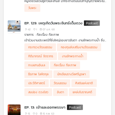
หนูจี๊ดชวนชวนหูยาวและสามสี นำกระถางต้นไม้ไปทำบุญถวายพระใน
คุณ
วันพระ ระหว่างทางสามสีเผลอทำกระถางต้นไม้ตกแตก เขาเสียใจมาก
วันพระ
ครูตาโตเห็นเหตุการณ์ จึงนำแก้วพลาสติกใบใหญ่มาใส่ต้นไม้ของสาม
สี พร้อมเติมดินกลับเข้าไปใหม่ ทำให้สามสีเอาต้นไม้ไปถวายวัดได้ ทุก
คนจึงมีต้นไม้ไปทำบุญร่วมกันอย่างมีความสุข และครูตาโตบอกว่า การ
เพลง
EP. 129: เหตุเกิดวันพระจันทร์เต็มดวง
ทำบุญที่ดีที่สุด ไม่ใช่แค่การถวายสิ่งของเท่านั้น แต่คือการรักษาจิตใจ
ให้บริสุทธิ์ มีเมตตา ก็ถือเป็นการทำบุญที่แท้จริง
42
1
07 ม.ค. 68
รายการ : ทีละเรื่อง ทีละภาพ
บทความ
เข้าร่วมงานประเพณีที่ยิ่งใหญ่ของชาวอินตา งานชักพระทางน้ำ ซึ่ง
เป็นการแห่พระบัวเข็มหรือพระผ่องต่ออู รอบทะเลสาบอินเล ในวันพระ
.
กระทรวงวัฒนธรรม
กองทุนส่งเสริมงานวัฒนธรรม
จันทร์เต็มดวง ชาวอินตาจะลงเรือพร้อมกันและพายเรือด้วยเท้าอย่าง
มาร่วมสัมผัสบรรยากาศที่เต็มไปด้วยความศรัทธาและประเพณีที่
มีจังหวะ เพื่อนำพระพุทธรูปไปยังจุดหมายอย่างเอิกเกริกและสง่างาม
งดงามได้ใน #ทีละเรื่องทีละภาพ
.
กิติมาภรณ์ จิตราทร
งานชักพระทางน้ำ
งานประเพณีนี้สะท้อนถึงความร่วมมือร่วมใจและความศรัทธาของชาว
ขอขอบคุณ ผู้สนับสนุนร่วม กองทุนส่งเสริมงานวัฒนธรรม กรมส่ง
ข่าว
อินตา ที่ยังคงรักษาและสืบทอดประเพณีนี้มาอย่างยาวนาน
เสริมวัฒนธรรม กระทรวงวัฒนธรรม ที่เป็นส่วนหนึ่งของการเดินทาง
และ
ทะเลสาบอินเล
ทีละเรื่อง ทีละภาพ
ครั้งนี้
กิจกรรม
ธีรภาพ โลหิตกุล
นักเขียนรางวัลศรีบูรพา
ประวัติศาสตร์
วัฒนธรรม
ศิลปินแห่งชาติ
เกี่ยว
สมปอง ดวงไสว
อินตา
แหล่งโบราณคดี
กับ
เรา
EP. 13: เข้าและออกพรรษา
15
0
15 ก.พ. 63