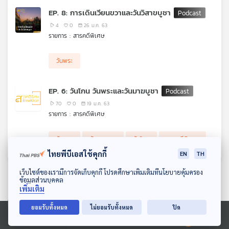
EP. 8: การเดินเวียนขวาและวันวิสาขบูชา
4
0
26 ม.ค. 63
รายการ : สารคดีพิเศษ
วันพระ
EP. 6: วันโกน วันพระและวันมาฆบูชา
70
0
19 ม.ค. 63
รายการ : สารคดีพิเศษ
วันพระ
วันมาฆบูชา
วันโกน
สารคดีพิเศษ
ไทยพีบีเอสใช้คุกกี้
EN
TH
ดาวน์โหลด Thai PBS Podcast Application
เว็บไซต์ของเรามีการจัดเก็บคุกกี้ โปรดศึกษาเพิ่มเติมที่นโยบายคุ้มครอง
ข้อมูลส่วนบุคคล
เพิ่มเติม
ยอมรับทั้งหมด
ไม่ยอมรับทั้งหมด
ปิด
Ⓒ 2020 องค์การกระจายเสียงและแพร่ภาพสาธารณะแห่งประเทศไทย