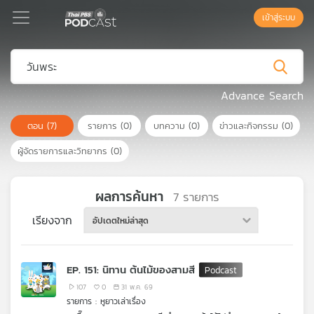
เข้าสู่ระบบ
Podcast
Advance Search
ตอน
(7)
รายการ
(0)
บทความ
(0)
ข่าวและกิจกรรม
(0)
เพล
ย์
ผู้จัดรายการและวิทยากร
(0)
ลิ
สต์
แนะนำ
ผลการค้นหา
7
รายการ
เรียงจาก
อัปเดตใหม่ล่าสุด
เพล
ย์
EP. 151: นิทาน ต้นไม้ของสามสี
ลิ
สต์
107
0
31 พ.ค. 69
รายการ : หูยาวเล่าเรื่อง
ของ