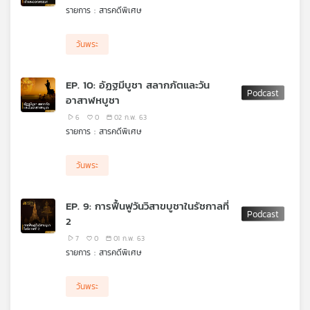
รายการ : สารคดีพิเศษ
เครือ
ข่าย
วิทยุ
วันพระ
ไทย
พี
EP. 10: อัฏฐมีบูชา สลากภัตและวัน
บี
อาสาฬหบูชา
เอส
6
0
02 ก.พ. 63
รายการ : สารคดีพิเศษ
แผนที่
วันพระ
วิทยุ
เครือ
ข่าย
EP. 9: การฟื้นฟูวันวิสาขบูชาในรัชกาลที่
2
7
0
01 ก.พ. 63
รายการ : สารคดีพิเศษ
วันพระ