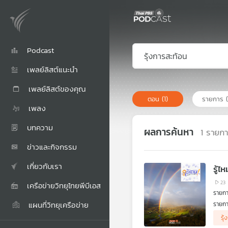
Podcast
เพลย์ลิสต์แนะนำ
เพลย์ลิสต์ของคุณ
ตอน
(1)
รายการ
เพลง
บทความ
ผลการค้นหา
1
รายก
ข่าวและกิจกรรม
เกี่ยวกับเรา
รู้ไ
23
เครือข่ายวิทยุไทยพีบีเอส
รายกา
แผนที่วิทยุเครือข่าย
รายกา
ดร.บั
รุ
รุ้งค