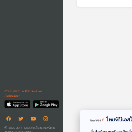
รุ้ง
รุ้งแ
รุ้งก
รุ้งส
รุ้งซ
รุ้งแ
รุ้งเ
รุ้งจ
รุ้งเ
รุ้งแ
รุ้งส
รุ้งล
นอกจา
จะสาม
รอบตั
ดาวน์โหลด Thai PBS Podcast
Application
ไทยพีบีเอสใช
Ⓒ 2020 องค์การกระจายเสียงและแพร่ภาพ
เว็บไซต์ของเรามีการจัดเก็