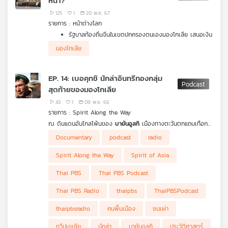
หน้า?
เครือ
125
1
20 พ.ย. 67
ข่าย
รายการ : หน้าต่างโลก
วิทยุ
รัฐบาลท้องถิ่นจีนในเขตปกครองตนเองมองโกเลีย เสนอเงิน
ไทย
อุดหนุนครอบครัวที่มีลูก 2 หรือ 3 คน สูงสุด 100,000
มองโกเลีย
หยวน หวังกระตุ้นให้คนมีลูกเพิ่มขึ้น
พี
ในช่วงไม่กี่สัปดาห์ที่ผ่านมา เกิดเหตุไล่แทงคนและขับรถพุ่งชน
บี
คนแบบไม่เลือกหน้าขึ้นหลายครั้งในหลายเมืองของจีน ซึ่งจาก
EP. 14: เบอคุทชิ นักล่าอินทรีทองกลุ่ม
เอส
การสอบสวนเบื้องต้น พบว่า หลายกรณี ผู้ก่อเหตุลงมือ
สุดท้ายของมองโกเลีย
ทำร้ายผู้อื่น เพราะความรู้สึกโกรธแค้นสังคม
43
1
09 พ.ย. 66
รายการ : Spirit Along the Way
แผนที่
ณ ดินแดนอันไกลโพ้นของ
บายันอูลกิ
เมืองทางตะวันตกแถบเทือก
วิทยุ
เขาอัลไตของประเทศมองโกเลีย ปราการธรรมชาติที่กั้นเขตแดนกับ
Documentary
podcast
radio
เครือ
ประเทศจีนและรัสเซีย ดินแดนที่ยากต่อการเดินทางและคงไม่ใช่จุด
ข่าย
หมายปลายทางที่คนไทยจะนึกถึง ที่นี่ไม่เพียงเป็นพื้นที่ที่มีสภาพอากาศ
Spirit Along the Way
Spirit of Asia
แปรปรวน ยังเป็นพื้นที่มีอาชีพหนึ่งซึ่งกลายมาเป็นวัฒนธรรมของชน
เผ่าชาวคาซัคที่สืบทอดต่อกันมายาวนานถึง 6,000 ปี นั่นคือ
เบอคุท
Thai PBS
Thai PBS Podcast
ชิ หรือ นักล่าอินทรีทอง
ซึ่งวัฒนธรรมนี้กำลังจะเลือนหายไปตามกาล
เวลา
Thai PBS Radio
thaipbs
ThaiPBSPodcast
ตลอดการเดินทางตามล่าหาเบอคุทชิ ทีมงานรายการ Spirit Along
thaipbsradio
คนพื้นเมือง
ชนเผ่า
the Way ต้องเผชิญกับเหตุการณ์บางอย่างแบบยังไม่ทันตั้งตัว
รับมือ เกิดอะไรขึ้น แล้วพวกเขาตามล่าหาเบอคุทชิเจอหรือไม่ ไปฟัง
ทวีปเอเชีย
นักล่า
บายันอูลกิ
ประวัติศาสตร์