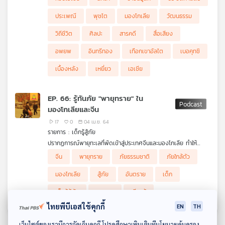
กันค่ะ
ประเพณี
พุชไต
มองโกเลีย
วัฒนธรรม
วิถีชีวิต
ศิลปะ
สารคดี
สื่อเสียง
อพยพ
อินทรีทอง
เทือกเขาอัลไต
เบอคุทชิ
เบื้องหลัง
เหยี่ยว
เอเชีย
EP. 66: รู้ทันภัย "พายุทราย" ใน
มองโกเลียและจีน
17
0
04 เม.ย. 64
รายการ : เด็กรู้สู้ภัย
ปรากฏการณ์พายุทะเลที่พัดเข้าสู่ประเทศจีนและมองโกเลีย ทำให้
ประชาชนได้รับผลกระทบในการใช้ชีวิต เนื่องจากมีฝุ่นขนาดใหญ่ลอย
จีน
พายุทราย
ภัยธรรมชาติ
ภัยใกล้ตัว
อยู่ในอากาศและทัศนวิสัยไม่ค่อยดี พวกเขามีการแก้ไขปัญหาและปรับ
ตัวอย่างไรในสถานการณ์เช่นนี้ไปติดตามกัน
มองโกเลีย
สู้ภัย
อันตราย
เด็ก
เด็กรู้สู้ภัย
เยาวชน
เรียนรู้
ไทยพีบีเอสใช้คุกกี้
EN
TH
ดาวน์โหลด Thai PBS Podcast Application
เว็บไซต์ของเรามีการจัดเก็บคุกกี้ โปรดศึกษาเพิ่มเติมที่นโยบายคุ้มครอง