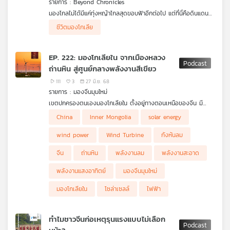
รายการ : Beyond Chronicles
คุณ
มองโกลไม่ได้มีแค่ทุ่งหญ้าไกลสุดขอบฟ้าอีกต่อไป แต่ที่นี่คือดินแดน
แห่งอดีตยอดนักรบที่โลกตะวันออกต้องยอมสยบ เราจะพาคุณไป
ชีวิตมองโกเลีย
สำรวจมหกรรมกีฬาประจำชาติ บ้านเรือนและชีวิตความเป็นอยู่ของ
เพลง
ผู้คนไปชิมอาหารและเดินตลาดท้องถิ่นเพื่อทำความรู้จักกับอดีต
มหาอำนาจและเมืองของยอดนักรับแห่งนี้ให้มากขึ้นใน
“Beyond
EP. 222: มองโกเลียใน จากเมืองหลวง
Chronicle เล่าเรื่องโลก”
ถ่านหิน สู่ศูนย์กลางพลังงานสีเขียว
บทความ
111
3
27 มิ.ย. 68
รายการ : มองจีนมุมใหม่
เขตปกครองตนเองมองโกเลียใน ตั้งอยู่ทางตอนเหนือของจีน มี
พรมแดนติดต่อกับประเทศมองโกเลียและรัสเซีย เป็นที่ราบสูง ภูเขา
โสภิต หวังวิวัฒนา ชวน ดร.ไพจิตร วิบูลย์ธนสาร รองประธานและ
China
Inner Mongolia
solar energy
ข่าว
และทะเลทรายร้อน แห้งแล้ง อยู่ห่างไกลความเจริญ จากภาพจำใน
เลขาธิการหอการค้าไทยในจีน มาเล่าให้ฟังว่า จีนใช้ข้อจำกัดของพื้นที่
และ
อดีตว่าเป็นแหล่งผลิตพลังงานถ่านหินขนาดใหญ่ กลายมาเป็น
ทำให้เกิดการพัฒนาแนวใหม่ จนกลายเป็นโอกาสสำหรับการผลิต
wind power
Wind Turbine
กังหันลม
ศูนย์กลางของแหล่งพลังงานสีเขียวในปัจจุบัน รวมทั้งแหล่ง
พลังงานจากกังหันลมและแสงอาทิตย์และพลังงานหมุนเวียนทางเลือก
กิจกรรม
อุตสาหกรรมแปรรูปผลิตภัณฑ์จากนม ฟาร์มปศุสัตว์ขนาดใหญ่ รวม
จนมีกำลังผลิตมากถึง 10 % ของทั้งประเทศจีนได้อย่างไร
จีน
ถ่านหิน
พลังงานลม
พลังงานสะอาด
ทั้งการท่องเที่ยวเชิงวัฒนธรรมที่โดดเด่น
พลังงานแสงอาทิตย์
มองจีนมุมใหม่
เกี่ยว
มองโกเลียใน
โซล่าเซลล์
ไฟฟ้า
กับ
เรา
ทำไมชาวจีนก่อเหตุรุนแรงแบบไม่เลือก