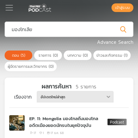
เข้าสู่ระบบ
Podcast
Advance Search
ตอน
(5)
รายการ
(0)
บทความ
(0)
ข่าวและกิจกรรม
(1)
เพล
ย์
ผู้จัดรายการและวิทยากร
(0)
ลิ
สต์
แนะนำ
ผลการค้นหา
5
รายการ
เรียงจาก
อัปเดตใหม่ล่าสุด
เพล
ย์
EP. 11: Mongolia มองไกลถึงมองโกล
ลิ
อดีตเมืองยอดนักรบในยุคปัจจุบัน
สต์
ของ
17
1
17 ธ.ค. 68