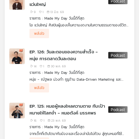
แว่นใหญ่
"สมบัติของโลก" ที่ทุกคนควรร่วมกันอนุรักษ์
เครือ
9
1
13 มิ.ย. 69
ข่าย
รายการ : Made My Day วันนี้ดีที่สุด
วิทยุ
โอ แว่นใหญ่ ศิลปินผู้มองเห็นความงดงามในความธรรมดาของชีวิต
ไทย
ชวนเปิดมุมมองใหม่ต่อความสุข ความเศร้า และคุณค่าของการมีอยู่
พี
พลังใจ
ผ่านบทสนทนาที่ลึกซึ้งตั้งแต่การใช้ชีวิตแบบไม่ติด Ranking ในวงการ
บี
ดนตรี การยอมรับความไม่เที่ยงของความรู้สึก ไปจนถึงการใช้
เอส
บทเพลงเป็นเครื่องมือเยียวยาหัวใจผู้คน เขาเชื่อว่าความหรูหราที่แท้
EP. 126: วันละตอนของความสำเร็จ -
จริงไม่ใช่ชื่อเสียงหรือความสำเร็จ แต่คืออิสระในการเป็นตัวเอง และ
หนุ่ย การตลาดวันละตอน
การได้ใช้ความสามารถที่มีสร้างประโยชน์ให้ใครสักคน แม้เพียงคนเดียว
ก็ตาม เรื่องราวของศิลปินเจ้าของเพลงเศร้าผู้เปลี่ยนความเจ็บปวด
14
1
30 พ.ค. 69
ให้กลายเป็นความเข้าใจ และค้นพบว่าความหมายของชีวิตอาจซ่อนอยู่
แผนที่
รายการ : Made My Day วันนี้ดีที่สุด
ในความธรรมดาที่เรามองข้ามไปทุกวัน
วิทยุ
หนุ่ย - ณัฐพล ม่วงทำ กูรูด้าน Data-Driven Marketing และ
เครือ
เจ้าของเพจ "การตลาดวันละตอน" เพจให้ความรู้ด้านการตลาดระดับ
พลังใจ
ท็อปของไทย แต่ก่อนเคยไม่รู้ด้วยซ้ำว่าตัวเองเก่งอะไร เรียนไม่เอา
ข่าย
ไหนจนต้องลาออกจากมหาวิทยาลัยถึงสองครั้ง และเคยมีวันที่แม้แต่
ค่าเช่าห้องก็ยังไม่มีจ่าย จากวันที่ไม่มีต้นทุน ไม่มีใบปริญญา และไม่มี
EP. 125: หมอผู้หลงใหลความตาย กับเป้า
แม้แต่ความมั่นใจ เขาเลือกใช้ผลงานและความพยายามพิสูจน์ตัวเอง
หมายให้โลกจำ - หมอตังค์ มรรคพร
จนค้นพบว่าความสำเร็จอาจไม่ใช่การมีมากกว่าคนอื่น แต่คือการได้
เติบโตและเป็นประโยชน์ต่อใครบางคน
16
1
23 พ.ค. 69
รายการ : Made My Day วันนี้ดีที่สุด
จากเด็กที่เติบโตมากับมังงะและเรื่องเล่านับไม่ถ้วน สู่คุณหมอที่ใช้