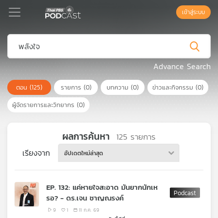
เข้าสู่ระบบ
Podcast
Advance Search
ตอน
(125)
รายการ
(0)
บทความ
(0)
ข่าวและกิจกรรม
(0)
เพล
ย์
ผู้จัดรายการและวิทยากร
(0)
ลิ
สต์
แนะนำ
ผลการค้นหา
125
รายการ
เรียงจาก
อัปเดตใหม่ล่าสุด
เพล
ย์
EP. 132: แค่หายใจสะอาด มันยากนักเห
ลิ
รอ? - ดร.เจน ชาญณรงค์
สต์
ของ
9
1
11 ก.ค. 69