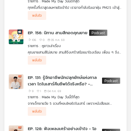
รายการ : Made My Day วันนี้ดีที่สุด
คุณ
ทุกครั้งที่เราสูดลมหายใจเข้าไป เราอาจกำลังรับเอาฝุ่น PM2.5 เข้าสู่
ร่างกายโดยไม่รู้ตัว คำถามคือ...ทำไมปัญหานี้ยังเกิดขึ้นซ้ำแล้วซ้ำเล่า
ร่วมค้นหาคำตอบกับ ดร.เจน ชาญณรงค์ นักวิชาการ และนัก
พลังใจ
ทั้งที่เรารู้ต้นเหตุมาโดยตลอด แล้วประเทศไทยจะมีทางออกอย่างไร
เคลื่อนไหวด้านสิ่งแวดล้อม ที่จะพาเราเจาะลึกต้นตอของวิกฤต
เพลง
เพื่อให้อากาศสะอาดไม่ใช่แค่ความหวัง แต่เป็นสิทธิของทุกคน
PM2.5 ตั้งแต่ปัญหาการเผา การคมนาคม ไปจนถึงแนวทางแก้ไขเชิง
นโยบาย เพื่อคืนลมหายใจที่สะอาดให้กับคนไทยอีกครั้ง
EP. 156: นิทาน สามสีกอดคุณยาย
106
0
05 ก.ค. 69
บทความ
รายการ : หูยาวเล่าเรื่อง
คุณยายสามสีไม่สบาย สามสีจึงเศร้าสร้อยมาโรงเรียน เพื่อน ๆ จึง
ช่วยกันปลอบใจ สามสีบอกว่าสามสีกอดคุณยายทุกวันและจะกอดให้
พลังใจ
มากขึ้น เพราะคุณยายรักและตามใจสามสีมาก สามสีคิดว่าไม่มีใครรัก
ข่าว
สามสีเท่าคุณยาย ครูตาโตจึงบอกว่า การกอดเป็นการแสดงความรัก
และสร้างภูมิต้านทานให้ผู้ป่วยได้
และ
EP. 131: รู้จักอาชีพนักปลุกยักษ์แห่งกาล
กิจกรรม
เวลา ไดโนเสาร์คืนชีพได้จริงหรือ? -
ดร.ศิตะ มานิตกุล
9
1
04 ก.ค. 69
รายการ : Made My Day วันนี้ดีที่สุด
เกี่ยว
จากเด็กชายวัย 5 ขวบที่หลงใหลไดโนเสาร์ เพราะหนังสือและ
กับ
ภาพยนตร์ในวัยเด็ก สู่การเป็น ดร.ศิตะ มานิตกุล นักบรรพชีวินวิทยา
ตอนนี้จะพาไปสำรวจเบื้องหลังการทำงานของนักล่าฟอสซิล ตั้งแต่
พลังใจ
ผู้ร่วมค้นพบ นาคาไททัน ไดโนเสาร์สายพันธุ์ใหม่และสัตว์บกที่ใหญ่ที่สุด
การขุดค้น การพิสูจน์หลักฐานที่ใช้เวลานานนับสิบปี ไปจนถึงบทบาท
เพราะทุกการค้นพบ ไม่ได้มีความหมายแค่การเปิดเผยอดีต แต่ยังช่วย
เรา
ที่เคยค้นพบในเอเชียตะวันออกเฉียงใต้
ของไดโนเสาร์ในฐานะ "ทูตทางวิทยาศาสตร์" ที่จุดประกายความอยาก
สร้างแรงบันดาลใจให้คนรุ่นใหม่กล้าตั้งคำถาม เรียนรู้ และมองเห็น
รู้อยากเห็นให้ผู้คนทุกวัย พร้อมไขข้อสงสัยว่าเหตุใดการชุบชีวิต
คุณค่าของธรรมชาติรอบตัว
EP. 128: ฟังเพลงเศร้าอย่างเข้าใจ - โอ
ไดโนเสาร์แบบในภาพยนตร์จึงยังเป็นไปไม่ได้ และทำไมฟอสซิลจึงเป็น