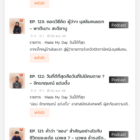
ศาสตร์การแพทย์ผสมศิลปะการเล่าเรื่อง จนกลายเป็นคอนเทนต์ครีเอ
พลังใจ
เตอร์สายอาชญากรรมที่หลายคนรู้จัก นี่คือเรื่องราวของ หมอตังค์
มรรคพร ผู้ใช้ความพยายามและการฝึกฝนแลกกับความฝัน ค้นหาคำ
ตอบที่ใหญ่ที่สุดในชีวิต...มนุษย์เราเกิดมาทำไม และก่อนจากโลกใบนี้ไป
EP. 123: ถอดวิธีคิด ผู้ว่าฯ มุสลิมคนแรก
เราจะทิ้งอะไรไว้ให้คนจดจำบ้าง ?
- พาตีเมาะ สะดียามู
11
1
09 พ.ค. 69
รายการ : Made My Day วันนี้ดีที่สุด
จากเด็กหมู่บ้านในยะลา สู่ผู้ว่าราชการจังหวัดปัตตานีหญิงมุสลิมคน
แรก พาตีเมาะ สะดียามู ใช้ "การศึกษาและความพยายาม" ฝ่าข้อ
พลังใจ
จำกัด พิสูจน์ตัวเองในระบบราชการจนได้รับความเชื่อมั่น เธอขับ
เคลื่อน "ปัตตานี เมืองเศรษฐกิจสร้างสรรค์" ดันผ้าบาติก อาหาร
และเมืองเก่า เป็น Soft Power สร้างรายได้และภาพลักษณ์ใหม่ให้
EP. 122: วันที่ดีที่สุดคือวันที่ไม่มีคนตาย ?
พื้นที่ ท่ามกลางความขัดแย้ง เธอเลือก "นิ่งแต่ทำ" ยึดการให้เกียรติ
- จักรกฤษณ์ แต่งตั้ง
ความเป็นมนุษย์ สร้างความร่วมมือและพลังบวก เพื่อพาปัตตานีไปสู่
สันติภาพอย่างยั่งยืน
11
1
02 พ.ค. 69
รายการ : Made My Day วันนี้ดีที่สุด
“ปอน จักรกฤษณ์ แต่งตั้ง” อาสาสมัครส่งศพฟรี ผู้สะท้อนความจริง
ของสังคมไทยผ่านคำพูดตรงไปตรงมา ทั้งเรื่องความยากจน ความ
พลังใจ
ตาย ภาระของคนเป็น และจรรยาบรรณของธุรกิจความตาย “ความ
เกรงใจ” คือกำแพงของคนจน ขณะที่ “คำขอบคุณ” คือพลังเล็ก ๆ
ที่หล่อเลี้ยงคนทำงานอาสา ปอนด์ยังสะท้อนแนวคิดเรื่องชีวิต การ
EP. 121: คำว่า "ลอง" สำคัญอย่างไรกับ
รับมือคำวิจารณ์ ทั้งหมดนี้นำไปสู่ “คำคมชีวิต” ที่กลายเป็นเอกลักษณ์
ชีวิตของเต๋อ นวพล ? - นวพล ธำรงรัตน
ของเขาและความปรารถนาที่เรียบง่ายแต่ทรงพลัง วันที่ดีที่สุดของเขา