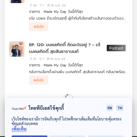
คือวันที่ไม่มีใครต้องสูญเสีย
ฤทธิ์
44
1
25 เม.ย. 69
รายการ : Made My Day วันนี้ดีที่สุด
เต๋อ นวพล ธำรงรัตนฤทธิ์ ผู้กำกับที่เลือกสร้างเส้นทางของตัวเอง
ด้วยคำว่า “ลอง” จากจุดเริ่มต้นในสายอักษรศาสตร์ เขาฝึกทำหนัง
แนวคิดสำคัญของเขาคือการ “ขุดทางน้ำเอง” ไม่รอโอกาสจากกระแส
พลังใจ
ด้วยตัวเองผ่านการลองผิดลองถูก ค่อย ๆ เรียนรู้จากฟีดแบ็ก เพื่อ
หลัก แต่ค่อย ๆ สร้างพื้นที่ของตัวเองขึ้นมา มองความล้มเหลวเป็น
เรื่องราวของเขาจึงไม่ใช่แค่เส้นทางของผู้กำกับคนหนึ่ง แต่เป็นบท
เข้าใจกระบวนการทำงานจริงทั้งหมด
บทเรียน และใช้เสียงของผู้ชมเป็นเครื่องมือในการพัฒนางาน สำหรับ
เรียนของการกล้าลอง สร้างทาง และเติบโตในแบบของตัวเอง
เต๋อ รายได้ไม่ใช่เป้าหมายเดียวของการทำหนัง แต่คือองค์ประกอบ
EP. 120: มงคลกิตติ์ คิดอะไรอยู่ ? - เต้
หนึ่งในเส้นทาง สิ่งสำคัญกว่าคือการได้สร้างงานที่ซื่อสัตย์กับตัวเอง
มงคลกิตติ์ สุขสินธารานนท์
และมีคนดูที่เข้าใจ
10
1
18 เม.ย. 69
รายการ : Made My Day วันนี้ดีที่สุด
หลังการเลือกตั้งผ่านพ้น มงคลกิตติ์ สุขสินธารานนท์ กลับมาพร้อม
มุมมองชีวิตและอุดมการณ์ทางการเมืองที่ชัดเจนยิ่งขึ้น กับนโยบาย
พลังใจ
สุดขอบจักรวาล ทั้งกองทัพอวกาศและการคืนชีพไดโนเสาร์ ที่เขาเชื่อ
ว่าจะเป็นแรงกระชากให้ประเทศไทยก้าวทันมหาอำนาจโลก ท่ามกลาง
การท้าชนระบบการเมืองแบบเดิมและปัญหาคอร์รัปชัน พร้อมฝาก
ความหวังไว้กับคนรุ่นใหม่ในการพาประเทศสู่อนาคต และปิดท้ายด้วย
ภาพจำใหม่ “เต้ ทะลุอวกาศ” ผู้ต้องการสร้างชื่อไว้ในประวัติศาสตร์
ไทยพีบีเอสใช้คุกกี้
EN
TH
ด้วยการเมืองที่โปร่งใสและไม่ซื้อเสียง
ดาวน์โหลด Thai PBS Podcast Application
เว็บไซต์ของเรามีการจัดเก็บคุกกี้ โปรดศึกษาเพิ่มเติมที่นโยบายคุ้มครอง
ข้อมูลส่วนบุคคล
เพิ่มเติม