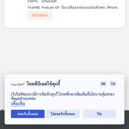
รายการ : เล่ารอบโลก
คุณ
ThaiPBS Podcast EP. นี้จะเปลี่ยนบทสวดมนต์บนหิ้งพระ ให้กลาย
เป็นคู่มือบริหารจิตใจและรับมือกับคน Toxic ในชีวิตประจำวัน:
นันโทปนันทะ
1. รับมือพวกชอบเถียงเพื่อเอาชนะ -> เรียนรู้จากเคสปราบ “สัจจก
เพลง
นิครนถ์” นักดีเบตจอมลวงโลกที่พ่ายแพ้ภัยตรรกะตัวเอง
2. วิธีดีลกับผู้ใหญ่ที่บ้าอำนาจ -> ถอดศาสตร์การจัดการจากเคส
“นันโทปนันทะ” พญานาคผู้หวงถิ่น
3. เตือนสติตัวเองในวันที่คิดว่าเจ๋งที่สุด -> ทลายสภาวะ God
Complex จากเคส “พกาพรหม”
บทความ
.
ชัยชนะทั้ง 8 ครั้งในคาถาพาหุงฯ ไม่เคยใช้ความรุนแรง แต่ชนะด้วย
“สติและปัญญา” สวดพาหุงครั้งต่อไป...ลองให้บทสวดนี้เป็นโค้ชนำทาง
ชีวิตคุณดูนะ
ข่าว
“Sound generated by AI via (suno) on (23/06/2569)”
และ
กิจกรรม
ไทยพีบีเอสใช้คุกกี้
EN
TH
ดาวน์โหลด Thai PBS Podcast Application
เว็บไซต์ของเรามีการจัดเก็บคุกกี้ โปรดศึกษาเพิ่มเติมที่นโยบายคุ้มครอง
ข้อมูลส่วนบุคคล
เกี่ยว
เพิ่มเติม
กับ
เรา
ยอมรับทั้งหมด
ไม่ยอมรับทั้งหมด
ปิด
Ⓒ 2020 องค์การกระจายเสียงและแพร่ภาพสาธารณะแห่งประเทศไทย