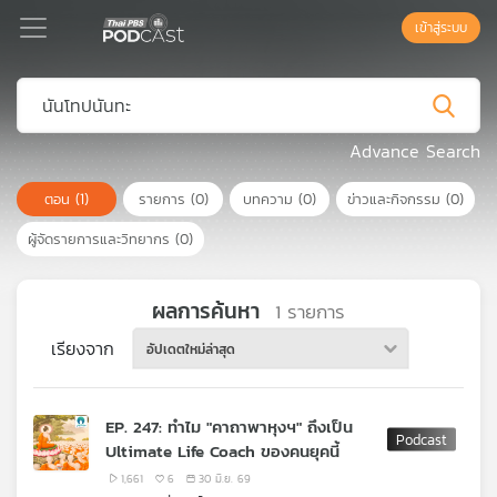
เข้าสู่ระบบ
Podcast
Advance Search
ตอน
(1)
รายการ
(0)
บทความ
(0)
ข่าวและกิจกรรม
(0)
เพล
ย์
ผู้จัดรายการและวิทยากร
(0)
ลิ
สต์
แนะนำ
ผลการค้นหา
1
รายการ
เรียงจาก
อัปเดตใหม่ล่าสุด
เพล
ย์
EP. 247: ทำไม "คาถาพาหุงฯ" ถึงเป็น
ลิ
Ultimate Life Coach ของคนยุคนี้
สต์
ของ
1,661
6
30 มิ.ย. 69