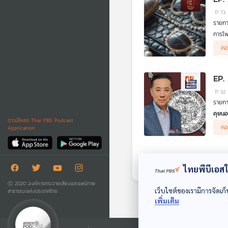
73
รายกา
การโพ
กรณีเ
คอ
ต้องอ
.
โสภิต
EP.
ความร
32
รายก
คุยนอ
ดาวน์โหลด Thai PBS Podcast
จากกา
คอ
Application
องค์
ไทยพีบีเอสใช
Ⓒ 2020 องค์การกระจายเสียงและแพร่ภาพ
เว็บไซต์ของเรามีการจัดเก็
สาธารณะแห่งประเทศไทย
เพิ่มเติม