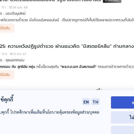
1
04 เม.ย. 68
ร : มองจีนมุมใหม่
สต์อวดความร่ำรวย มั่งคั่งบนโลกออนไลน์ เป็นปรากฎการณ์ที่เห็นได้ในหลายประเทศรวมทั้งในจี
กิดผลกระทบข้างเคียง นำไปสู่ปัญหาบานปลาย เช่น การลอกเลียนแบบ ใช้เงินเกินตัว มีหนี้สินหรือ
ร์รัปชัน
อก “กฎหมายห้ามแสดงความมั่งคั่งออนไลน์” มากำกับความประพฤติของชาวจีน
 หวังวิวัฒนา ชวน คุณตฤณ วุ่นกลิ่นหอม นายกสมาคมการค้าดิจิทัลไทยและกรรมการการค้าข้ามแ
 25: ความหวังปฏิรูปตำรวจ ผ่านแนวคิด "มิสเตอร์คลีน" ท่ามกล
่ำรวยนั้นทำอย่างไรบ้าง และโพสต์เหล่านั้นได้กลายเป็นเบาะแสนำสู่การปราบคอร์รัปชันรูปแบบหนึ่
0
21 มิ.ย. 67
าร : คุยนอกกรอบ
กกรอบ กับ สุทธิชัย หยุ่น
ครั้งนี้ชวนคุยกับ
"พล.ต.อ.เอก อังสนานนท์"
กรรมการข้าราชการตำรวจ 
รปฏิรูปตำรวจ ให้เป็นรูปธรรม ความท้าทายในการปรับเปลี่ยนเพื่อตอบโจทย์ประชาชน และหัวใจสำ
ร์รัปชัน
กรตำรวจ
้คุกกี้
EN
TH
ย
บคุกกี้ โปรดศึกษาเพิ่มเติมที่นโยบายคุ้มครองข้อมูลส่วนบุคคล
ไม