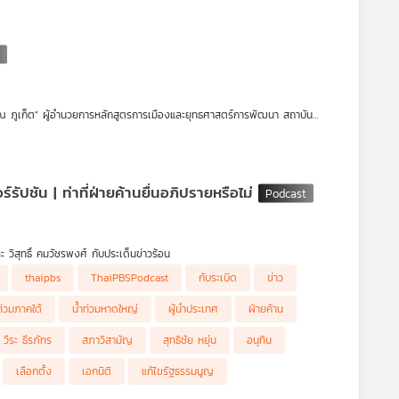
่อให้เข้ามาทำเรื่องสำคัญของประเทศ ทั้ง เด็กเกิดน้อย ด้อยคุณภาพ ความ
รัฐบาลบริหารประเทศ แต่โอกาส 69 วินาที นี้ เราจะได้ฟังว่าผู้คนยังมีความหวังต่อ
ิลก ณ ภูเก็ต" ผู้อำนวยการหลักสูตรการเมืองและยุทธศาสตร์การพัฒนา สถาบัน
รี คุยเรื่องสมมุติว่า เลือกตั้ง 2569 ใกล้เข้ามาทุกที หลายคนคาดหวังให้การ
ฟังในรายการ สมมุติว่า ในรูปแบบ Podcast
ัปชัน | ท่าที่ฝ่ายค้านยื่นอภิปรายหรือไม่
ละ วิสุทธิ์ คมวัชรพงศ์ กับประเด็นข่าวร้อน
thaipbs
ThaiPBSPodcast
กับระเบิด
ข่าว
ท่วมภาคใต้
น้ำท่วมหาดใหญ่
ผู้นำประเทศ
ฝ่ายค้าน
วีระ ธีรภัทร
สภาวิสามัญ
สุทธิชัย หยุ่น
อนุทิน
เลือกตั้ง
เอกนิติ
แก้ไขรัฐธรรมนูญ