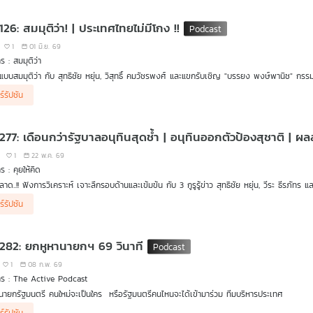
126: สมมุติว่า! | ประเทศไทยไม่มีโกง !!
1
01 มิ.ย. 69
ร : สมมุติว่า
นแบบสมมุติว่า กับ สุทธิชัย หยุ่น, วิสุทธิ์ คมวัชรพงศ์ และแขกรับเชิญ "บรรยง พงษ์พานิช" กรรม
ัญหาใหญ่ที่แทรกซึมอยู่ในสังคมไทย จะเกิดอะไรขึ้นหากประเทศไทยไม่มีการโกง ตอนนั้นประเทศ
ร์รัปชัน
 277: เดือนกว่ารัฐบาลอนุทินสุดช้ำ | อนุทินออกตัวป้องสุชาติ |
1
22 พ.ค. 69
ร : คุยให้คิด
าด..!! ฟังการวิเคราะห์ เจาะลึกรอบด้านและเข้มข้น กับ 3 กูรูรู้ข่าว สุทธิชัย หยุ่น, วีระ ธีรภัทร แ
รอบ 12 ปี "รัฐประหาร คสช. 2557"
ร์รัปชัน
์ไลน์ "ร่างรัฐธรรมนูญฉบับใหม่" ภายใต้รัฐบาลอนุทิน 2
งแก้รัฐธรรมนูญของพรรคภูมิใจไทย เดินหน้าหรือถอยหลัง ?
อนกว่าของรัฐบาลอนุทิน 2 สุดช้ำ จะจับมือกันแน่นถึงเมื่อไหร่ ?
 282: ยกหูหานายกฯ 69 วินาที
แผลรัฐบาลอนุทิน มาจากประเด็นอะไรบ้าง ?
กฯ ออกตัวป้องสุชาติ "ผมไม่รู้จักเขาน้อยไปหรอกครับ"
1
08 ก.พ. 69
. เปิดผลสำรวจ "10 หน่วยงานรัฐรับสินบนสูงสุด"
ร : The Active Podcast
ิกัญญาจับผิด รัฐบาลใช้เงินกู้มาโปะ "โครงการกองทุนประชารัฐ" 18,800 ล้านบาท
า นายกรัฐมนตรี คนใหม่จะเป็นใคร หรือรัฐมนตรีคนไหนจะได้เข้ามาร่วม ทีมบริหารประเทศ
คเพื่อไทยบินต่ำ กระแสข่าวเงียบหายไป