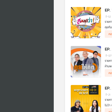
EP. 
52
รายกา
คุยกั
เป็นป
คอ
EP.
127
รายกา
ห้ามพล
• ครบ
คอ
• ไทม
• ร่า
• เดื
EP.
• บาด
• นาย
21
• กกร
รายกา
• ศิร
ไม่ว่
• พรร
.