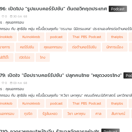
 96: เปิดโปง "รูปแบบคอร์รัปชัน" ต้นตอวิกฤตประเทศ
0
30 ต.ค. 68
าร : คุยนอกกรอบ
กกรอบ กับ สุทธิชัย หยุ่น ครั้งนี้ชวนคุยกับ "ดร.มานะ นิมิตรมงคล" ประธานองค์กรต่อต้านคอร์
และปัญหาคอร์รัปชันกับความเชื่อมั่นของประชาชนต่อระบบราชการและกระบวนการยุติธรรม ฟังได
inokkob
Kuinokkrob
podcast
Thai PBS Podcast
thaipbs
าราชการ
คอร์รัปชัน
คุยนอกกรอบ
ต่อต้านคอร์รัปชัน
นักการเมือง
นใต้โต๊ะ
เปิดโปง
โกง
 79: เปิดใจ "มือปราบคอร์รัปชัน" ปลุกคนไทย "หยุดวงจรโกง"
0
03 ก.ค. 68
าร : คุยนอกกรอบ
กกรอบ กับ สุทธิชัย หยุ่น ครั้งนี้ชวนคุยกับ "ศ.วิชา มหาคุณ" คณบดีคณะนิติศาสตร์ มหาวิทย
ในช่วงที่ผ่านมา การยกระดับมาตรฐานการตรวจสอบคดีทุจริตคอร์รัปชันในสังคมไทย และแนวโน
inokkob
Kuinokkrob
podcast
Thai PBS Podcast
thaipbs
ยนอกกรอบ
ทุจริต
รัฐล้มเหลว
วิชา มหาคุณ
ศาล
สัมภาษณ์
 210: อวดรวยออนไลน์ในจีน รัฐบาลจัดการอย่างไร