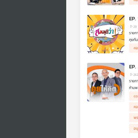
คอ
The A
เหลื่
.
แม้วั
EP. 
การเล
.
แล้วค
29
รายกา
คุยกั
บัณฑิ
คอ
เลือก
EP.
26
รายกา
ห้ามพล
- "นา
co
- ภาพ
- จับ
คอ
- นาย
- ท่า
พร
- ภาพ
- Con
อน
- จุด
- จุด