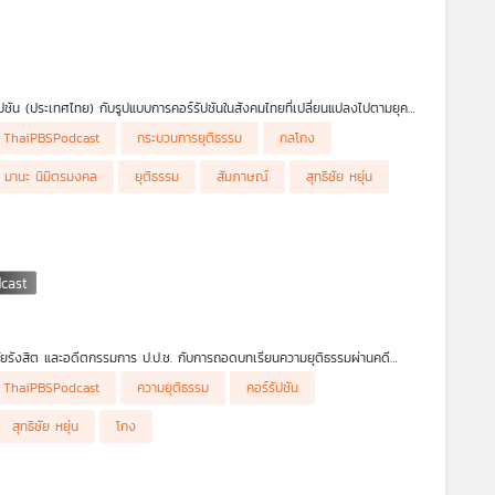
รัปชัน (ประเทศไทย) กับรูปแบบการคอร์รัปชันในสังคมไทยที่เปลี่ยนแปลงไปตามยุค
้ในรายการ คุยนอกกรอบ ค่ะ
ThaiPBSPodcast
กระบวนการยุติธรรม
กลโกง
มานะ นิมิตรมงคล
ยุติธรรม
สัมภาษณ์
สุทธิชัย หยุ่น
าลัยรังสิต และอดีตกรรมการ ป.ป.ช. กับการถอดบทเรียนความยุติธรรมผ่านคดี
้มของประเทศสู่การเป็นรัฐล้มเหลว ฟังได้ในรายการ คุยนอกกรอบ ค่ะ
ThaiPBSPodcast
ความยุติธรรม
คอร์รัปชัน
สุทธิชัย หยุ่น
โกง