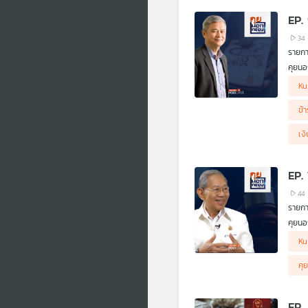
EP.
34
รายก
คุยนอ
สมัย 
Ku
ข้
เงิ
EP.
44
รายก
คุยนอ
สำคัญ
Ku
คุ
EP.