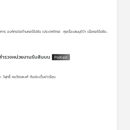
การ องค์กรต่อต้านคอร์รัปชัน (ประเทศไทย) คุยเรื่องสมมุติว่า เมื่อคอร์รัปชัน
จะเปลี่ยนแปลงไปอย่างไร ? ฟังในรายการ สมมุติว่า ในรูปแบบ Podcast
 ผลสำรวจหน่วยงานรับสินบน
ละ วิสุทธิ์ คมวัชรพงศ์ กับประเด็นข่าวร้อน