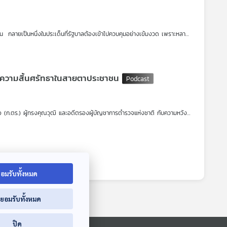
น กลายเป็นหนึ่งในประเด็นที่รัฐบาลต้องเข้าไปควบคุมอย่างเข้มงวด เพราะหลาย
หาช่องทางให้ได้เงินมาใช้จ่ายฟุ่มเฟือยด้วยวิธีการไม่ถูกต้อง จนกระทั่งรัฐบาล
ดนจีน เล่าให้ฟังว่า การกำกับดูแลไม่ให้ Netizen จีน โพสต์เนื้อหาอวดแสดง
างความสิ้นศรัทธาในสายตาประชาชน
งได้อย่างไร
(ก.ตร.) ผู้ทรงคุณวุฒิ และอดีตรองผู้บัญชาการตำรวจแห่งชาติ กับความหวัง
คัญของการปฏิรูป ท่ามกลางปัญหาต่าง ๆ ที่ทำให้ประชาชนต่างสิ้นศรัทธาใน
อมรับทั้งหมด
่ยอมรับทั้งหมด
ปิด