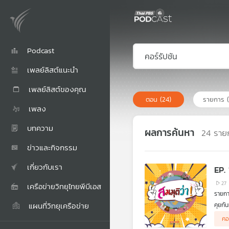
Podcast
เพลย์ลิสต์แนะนำ
เพลย์ลิสต์ของคุณ
ตอน
(24)
รายการ
เพลง
บทความ
ผลการค้นหา
24
ราย
ข่าวและกิจกรรม
เกี่ยวกับเรา
EP. 
27
เครือข่ายวิทยุไทยพีบีเอส
รายกา
แผนที่วิทยุเครือข่าย
คุยกั
การเม
คอ