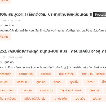
ร์รัปชัน
ctive Podcast ตอนนี้ ชวนทุกคนมาพูดความในใจถึงผู้นำประเทศคนต่อไป ในเวลา 69 วินาที เพื
อมล้ำ การศึกษา กระจายอำนาจ แก้รัฐธรรมนูญ รวมถึงแก้ปัญหาการคอร์รัปชัน ในระดับบน
นที่เราคุยกันจะยังไม่รู้ว่าการเมืองไทยจะเป็นอย่างไร เดินต่อในทิศทางไหน แล้วไทยจะได้ใครมาเป็น
106: สมมุติว่า! | เลือกตั้งใหม่ ประเทศไทยยังเหมือนเดิม !!
ือกตั้งและประชาธิปไตยไทย
ุณละ ถ้ามีเวลาแค่ 69 วินาที จะพูดกับนายกรัฐมนตรีในอนาคตว่าอะไร ?
0
12 ม.ค. 69
ร : สมมุติว่า
นแบบสมมุติว่า กับ สุทธิชัย หยุ่น, วิสุทธิ์ คมวัชรพงศ์ และแขกรับเชิญ "รศ. ดร.พิชาย รัตนด
ตพัฒนบริหารศาสตร์ (NIDA) และ "คุณสุรนันทน์ เวชชาชีวะ" อดีตรัฐมนตรีประจำสำนักนายกรัฐมนต
ร์รัปชัน
ตั้งเปลี่ยนแปลงประเทศ แต่จะเกิดอะไรขึ้นหากการเลือกตั้งครั้งนี้ ประเทศไทยยังเหมือนเดิม !! 
 252: ใครปล่อยภาพหลุด อนุทิน-เบน สมิธ | คอนเนคชัน อาจสู่ คอร์ร
2
1
05 ธ.ค. 68
ร : คุยให้คิด
าด..!! ฟังการวิเคราะห์ เจาะลึกรอบด้านและเข้มข้น กับ 3 กูรูรู้ข่าว สุทธิชัย หยุ่น, วีระ ธีรภัทร แ
ยกฯ อนุทิน - เบน สมิธ" รู้จักแต่ไม่สนิท
nnection
Corruption
podcast
TalkToThink
Thai PBS Podcast
หลุด "นายกฯ อนุทิน - เบน สมิธ" ใครเป็นคนปล่อย และมีเจตนาอย่างไร นำไปสู่อะไรได้บ้าง
ตาเปิดสภาวิสามัญ พิจารณาร่างแก้ไขรัฐธรรมนูญ
นเนคชัน
คอร์รัปชัน
คุยให้คิด
จุดอ่อน
จุดแข็ง
น้ำท่วม
น้ำ
กฯ อนุทินเสียอาการ ตั้งแต่เหตุน้ำท่วมหาดใหญ่ จนมาถึงภาพหลุดคู่ "เบน สมิธ"
ทีพรรคฝ่ายค้าน จะยื่นอภิปรายไม่ไว้วางใจรัฐบาลหรือไม่
รคการเมือง
ภาพหลุด
รายการข่าว
วิสุทธิ์ คมวัชรพงศ์
วิเคราะห์
หลุด "เอกนิติ - เบน สมิธ" หวังผลอะไร
nection ที่อาจจะนำไปสู่ Corruption
ุทิน ชาญวีรกูล
อภิปรายไม่ไว้วางใจ
เจาะประเด็น
เบน สมิธ
เปิดสภา
อ่อน จุดแข็ง ปัญหา และกับระเบิดของแต่ละพรรคการเมือง ก่อนการเลือกตั้งครั้งหน้า
อ่อน "นายกฯ อนุทิน" และทีมงาน ในการเป็นผู้นำประเทศ