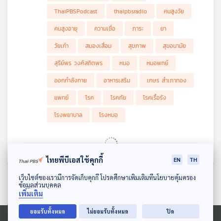
แข็งแรงด้วย ยิ่งคนที่เป็นโรคเรื้อรังยิ่งต้องทำกิจกรรมนี้ แต่ก็ต้อง
ThaiPBSPodcast
thaipbsradio
คนสูงวัย
เลือกวิธีการ เพราะแค่ขยับก็เท่ากับออกกำล้งกายแล้ว นอกจากนี้ยังมี
ความเชื่อในเรื่องภาวะสมองเสื่อม การเป็นภาระ รวมถึงอาหารเสริม
คนสูงอายุ
ความเชื่อ
ภาระ
ยา
อีกด้วย รายการ โรงหมอ เล่าให้ฟังค่ะ
วัยเก๋า
สมองเสื่อม
สุขภาพ
สุขอนามัย
สุรีย์พร วงศ์สถิตพร
หมอ
หมอพทย์
ออกกำลังกาย
อาหารเสริม
เกษร สำเภาทอง
แพทย์
โรค
โรคภัย
โรคเรื้อรัง
โรงพยาบาล
โรงหมอ
ไทยพีบีเอสใช้คุกกี้
EN
TH
ดาวน์โหลด Thai PBS Podcast Application
เว็บไซต์ของเรามีการจัดเก็บคุกกี้ โปรดศึกษาเพิ่มเติมที่นโยบายคุ้มครอง
ข้อมูลส่วนบุคคล
เพิ่มเติม
ยอมรับทั้งหมด
ไม่ยอมรับทั้งหมด
ปิด