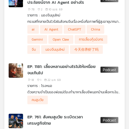
ประโยชน์จาก AI Agent อย่างไร
78
2
10 เม.ย. 69
รายการ : มองจีนมุมใหม่
กระแสที่กลายเป็นไวรัลในสังคมจีนเรื่องหนึ่งคือภาพที่ผู้สูงอายุมากมาย
แห่กันดาวน์โหลด OpenClaw ซึ่งเป็น Open AI ที่มีสัญลักษณ์เป็น
ai
AI Agent
ChatGPT
China
กุ้งตัวใหญ่ จนถูกมองว่า AI กลายเป็นส่วนหนึ่งในชีวิตของคนจีนทุก
ช่วงวัย แล้วมีวลีฮิตที่ใช้ถามกันในสื่อออนไลน์จีนว่า “วันนี้คุณเลี้ยงกุ้ง
Gemini
Open Claw
การเลี้ยงกุ้งมังกร
หรือยัง” (今天你养虾了吗?)
.
จีน
มองจีนมุมใหม่
今天你养虾了吗
แต่ในชั่วเวลาไม่นาน ก็เกิดปรากฏการณ์คนพากันไปถอนการติดตั้ง
ขนานใหญ่เพราะกังวลเรื่องความปลอดภัย เป็นโอกาสให้บรรดาชั้นนำ
ด้านเทคโนโลยีจีนก็พัฒนาโปรแกรมในลักษณะเดียวกันเพื่อให้บริการ
EP. 1181: เลี้ยงหลานอย่างไรไม่ให้เหนื่อย
กับลูกค้าชาวจีนเพิ่มขึ้นด้วย
จนเกินไป
.
โสภิต หวังวิวัฒนา ชวน ตฤณ วุ่นกลิ่นหอม รองประธานอาวุโส
18
1
22 ม.ค. 69
หัวหน้าฝ่ายการปฏิรูปองค์กร อุทยานนวัตกรรมเทคโนโลยีสารสนเทศ
รายการ : โรงหมอ
แห่งชาติจีน มาคุยเบื้องหลังที่มาของปรากฎการณ์แห่เลี้ยงกุ้งว่าเกิด
ด้วยความจำเป็นของพ่อแม่ต้องทำมาหาเลี้ยงชีพนอกบ้านเพื่อหาเงิน
จากอะไร ทำไมจึงไปเกี่ยวข้องกับการเสี่ยงโชคของคนสูงอายุจีน
มาดูแลครอบครัว จำเป็นต้องฝากเลี้ยงให้ปู่ยาตายายเป็นคนเลี้ยง
พร้อมเปรียบเทียบมุมมองการใช้ AI ระหว่างคนจีนกับคนไทยว่า
คนสูงวัย
หลานที่บ้าน ซึ่งก็รับด้วยความเต็มใจ แต่อาจต้องเหนื่อยแบบเต็มร้อย
เหมือนหรือต่างกันอย่างไร
เช่นกัน เพราะการเลี้ยงหลานที่มีอายุแต่ละช่วงวัยพัฒนาการย่อมแตก
.
ต่าง ยิ่งเดินหรือวิ่งได้แล้วยิ่งเหนื่อยมากกว่าตอนนอนแบเบาะ แต่จะทำ
การที่คนจีนมอง AI เป็นโอกาสเอามาใช้เป็นเครื่องมือทำงานทั้งสร้าง
EP. 761: สังคมสูงวัย ระเบิดเวลา
อย่างไรให้คนสูงวัยเลี้ยงไปด้วยความสุข สนุก และไม่เหนื่อยจนเกินไป
รายได้ แต่คนไทยมองว่า AI เป็นแค่ผู้ช่วยทำให้งานสำเร็จ หากยังไม่
เศรษฐกิจไทย
รายการ โรงหมอ เล่าให้ฟังค่ะ
ปรับวิธีคิดในการใช้งาน AI ซึ่งจะมีบทบาทมากขึ้นในชีวิตของเรา จะส่ง