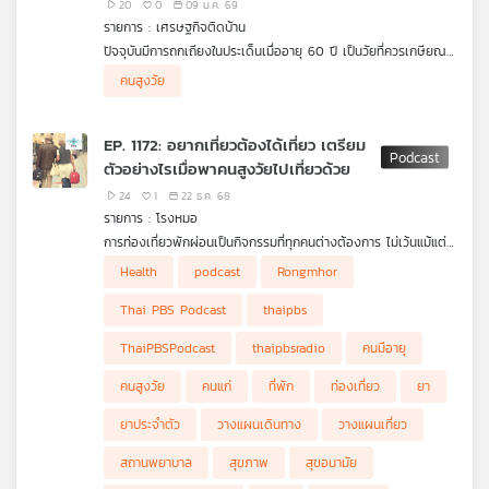
ผลต่ออนาคตของประเทศอย่างไร
20
0
09 ม.ค. 69
รายการ : เศรษฐกิจติดบ้าน
ปัจจุบันมีการถกเถียงในประเด็นเมื่ออายุ 60 ปี เป็นวัยที่ควรเกษียณ
หรือหยุดทำงานเหมือนอย่างที่เคยเป็นมาหรือไม่ในขณะที่ประเทศไทย
ชวนตั้งคำถามใหญ่ ๆ แล้วมานัดคุยกันยาว ๆ ในตอน "สังคมสูงวัย
คนสูงวัย
กำลังก้าวสู่สังคมคนสูงวัยเต็มรูปแบบ หากอายุ 60 ปียังกำหนดให้
ระเบิดเวลาเศรษฐกิจไทย" กับ ดร.วิทย์ สิทธิเวคิน และ รศ. ดร.เจิม
เกษียณหรือหยุดทำงาน จะส่งผลในเชิงเศรษฐกิจอย่างไร ทางออกมี
ศักดิ์ ปิ่นทอง นักเศรษฐศาสตร์สื่อสารมวลชน ฟังในรายการ
หรือไม่ แล้วใครที่จะเป็น "เดอะแบก" ในเรื่องนี้
เศรษฐกิจติดบ้านนัดนอกรอบ ค่ะ
EP. 1172: อยากเที่ยวต้องได้เที่ยว เตรียม
ตัวอย่างไรเมื่อพาคนสูงวัยไปเที่ยวด้วย
24
1
22 ธ.ค. 68
รายการ : โรงหมอ
การท่องเที่ยวพักผ่อนเป็นกิจกรรมที่ทุกคนต่างต้องการ ไม่เว้นแม้แต่
คนสูงวัย วัยอื่นอาจไม่ต้องเตรียมตัวอะไรมากมาย แต่สำหรับคนสูงวัย
Health
podcast
Rongmhor
คงต้องเตรียมตัวกันมากหน่อย ไม่เพียงแค่เรื่องยาและอาการเจ็บป่วย
ที่ต้องนึกถึงในระหว่างเที่ยวเท่านั้น ยังมีเรื่องการวางแผนตั้งแต่การ
Thai PBS Podcast
thaipbs
เดินทาง สถานที่ท่องเที่ยว การกินอยู่หลับนอน สถานพยาบาลที่อยู่ใกล้
รวมถึงประกันการเดินทางหากต้องไปเที่ยวต่างประเทศ สำหรับลูก
ThaiPBSPodcast
thaipbsradio
คนมีอายุ
หลานหากต้องทางคนสูงวัยไปเที่ยวด้วย จะต้องรู้และเตรียมตัวอย่าง
ไร รายการ โรงหมอ เล่าให้ฟังค่ะ
คนสูงวัย
คนแก่
ที่พัก
ท่องเที่ยว
ยา
ยาประจำตัว
วางแผนเดินทาง
วางแผนเที่ยว
สถานพยาบาล
สุขภาพ
สุขอนามัย