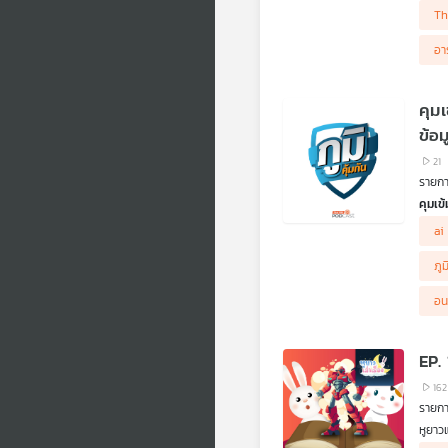
Th
อา
คุม
ข้อม
21
รายการ
คุมเข
สคบ. 
ai
ปลอดภ
.
ภูม
ฟังรา
.
อน
บุกจั
ผลิตภ
ออนไล
EP. 
ของกล
.
162
ฟังนโ
รายการ
คุณศุ
หูยาว
และอั