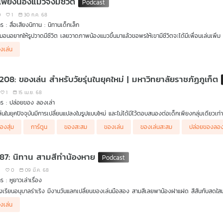
เพี้ยงน้องแมวจงมีชีวิต
0
1
30 ก.ค. 68
ร : สื่อเสียงนิทาน : นิทานเด็กเล็ก
มอนอยากให้รูปวาดมีชีวิต เลยวาดภาพน้องแมวขึ้นมาแล้วขอพรให้เขามีชีวิตจะได้มีเพื่อนเล่นเพิ่
่ตัวเองต้องการ เรื่องราวจะเป็นยังไงไปฟังกัน
งเล่น
 208: ของเล่น สำหรับวัยรุ่นในยุคใหม่ | มหาวิทยาลัยราชภัฏภูเก็ต
1
15 เม.ย. 68
ร : ปล่อยของ ลองเล่า
่นในยุคปัจจุบันมีการเปลี่ยนแปลงในรูปแบบใหม่ และไม่ได้มีไว้ตอบสนองต่อเด็กเพียงกลุ่มเดียวเท่าน
คนไปฟังเทรนด์การซื้อและสะสมของเล่นของคนในยุคปัจจุบันว่าเปลี่ยนแปลงไปอย่างไร
่องสุ่ม
การ์ตูน
ของสะสม
ของเล่น
ของเล่นสะสม
ปล่อยของลอง
 87: นิทาน สามสีทำน้องหาย
7
0
09 มี.ค. 68
 : หูยาวเล่าเรื่อง
เรียนอนุบาลร่าเริง มีงานวันแลกเปลี่ยนของเล่นมือสอง สามสีเลยพาน้องฝาแฝด สีสันกับสดใสมาด
ู่ด้วยกันเองสองคน กลับมาอีกทีน้องหายไปแล้ว สามสีจะทำยังไงดีละ?
งเล่น