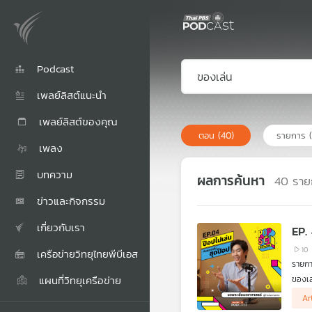
Podcast
เพลย์ลิสต์แนะนำ
เพลย์ลิสต์ของคุณ
ตอน
(40)
รายการ
เพลง
บทความ
ผลการค้นหา
40
ราย
ข่าวและกิจกรรม
เกี่ยวกับเรา
EP.
10
เครือข่ายวิทยุไทยพีบีเอส
รายกา
แผนที่วิทยุเครือข่าย
ของเล
ที่จะ
Ar
ความค