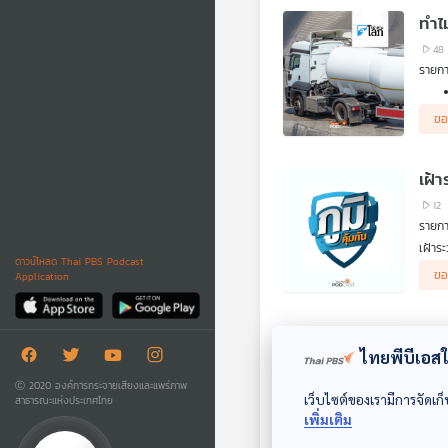
ทำไ
48
รายกา
ขอ
12
รายการ
เฝ้าระ
ดาวน์โหลด Thai PBS Podcast
ประชา
จาก ว
ขอ
Application
ฟังสถ
เตือน
คุณธน
คิดก่
ตอน ร
EP.
ไทยพีบีเอสใช
57
รายกา
Ⓒ 2020 องค์การกระจายเสียงและแพร่ภาพ
เว็บไซต์ของเรามีการจัดเก็
สาธารณะแห่งประเทศไทย
ตอนนี
เพิ่มเติม
แล้วข
ขอ
เศรษฐ