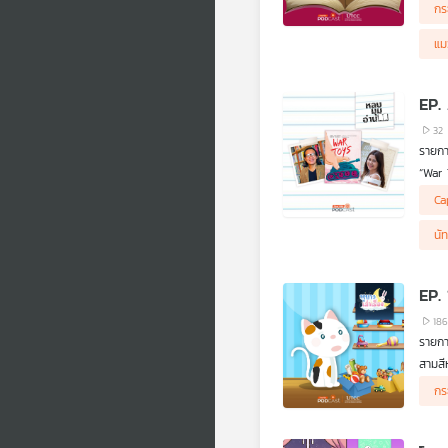
นิทาน
ภญ.สุ
กร
.
คิดก่อ
แม
ตอน ข
EP.
32
รายกา
“War 
สำหรั
Ca
เขียน
ผ่าน 
นั
EP.
18
รายการ
สามสีห
ช่วยส
นิทาน
กร