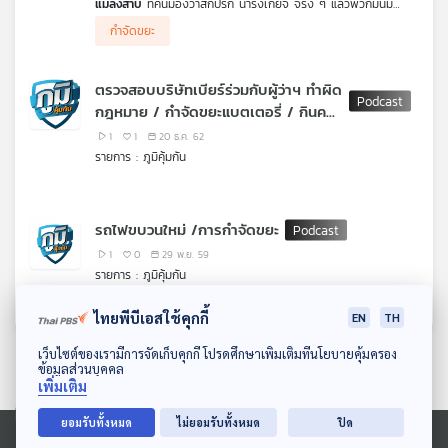
แมลงสาบ
ที่คนมองว่าสกปรก น่ารังเกียจ จริง ๆ แล้วพวกมันมี
คุณ
ประโยชน์มาก เป็นผู้ย่อยสลาย ที่ช่วยกินซากอินทรีย์ ทำให้มนุษย์เห็นว่า
กำจัดขยะ
แมลงสาบน่าจะเอามาใช้ประโยชน์ได้ ทำให้ประเทศจีนมีฟาร์มเลี้ยง
แมลงสาบขนาดใหญ่ หลายพันล้านตัว พวกมันถูกเลี้ยงด้วยเศษ
อาหารที่เหลือทิ้งในชุมชน นี่คือการกำจัดขยะเศษอาหารแบบไม่เหลือ
เพลง
ตรวจสอบบริษัทเบียร์ร่วมกับผู้ว่าฯ ทำผิด
ซากและไม่ทำลายสิ่งแวดล้อม อีกทั้งยังสร้างรายได้แก่ผู้เลี้ยงอีกด้วย
กฎหมาย / กำจัดขยะแบตเตอรี่ / กินคลี
นดีหรือไม่
1
1
20 ธ.ค. 62
บทความ
รายการ : ภูมิคุ้มกัน
รถไฟขบวนใหม่ /การกำจัดขยะ
ข่าว
และ
1
0
29 พ.ย. 59
กิจกรรม
รายการ : ภูมิคุ้มกัน
ไทยพีบีเอสใช้คุกกี้
EN
TH
เกี่ยว
ดาวน์โหลด Thai PBS Podcast Application
เว็บไซต์ของเรามีการจัดเก็บคุกกี้ โปรดศึกษาเพิ่มเติมที่นโยบายคุ้มครอง
ข้อมูลส่วนบุคคล
กับ
เพิ่มเติม
เรา
ยอมรับทั้งหมด
ไม่ยอมรับทั้งหมด
ปิด