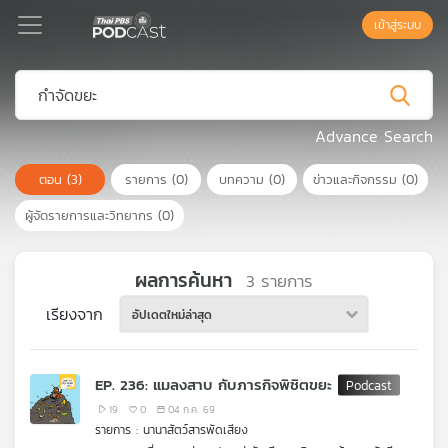
เข้าสู่ระบบ
Podcast
Advance Search
ตอน
(3)
รายการ
(0)
บทความ
(0)
ข่าวและกิจกรรม
(0)
เพล
ย์
ผู้จัดรายการและวิทยากร
(0)
ลิ
สต์
แนะนำ
ผลการค้นหา
3
รายการ
เรียงจาก
อัปเดตใหม่ล่าสุด
เพล
ย์
EP. 236: แมลงสาบ กับภารกิจพิชิตขยะ
ลิ
สต์
19
0
04 ก.ค. 69
รายการ : นานาสัตว์สารพัดเสียง
ของ