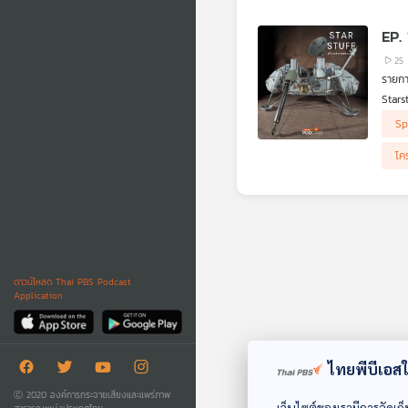
ExoMa
EP.
25
Stars
โครงก
Sp
สรุปม
โค
ดาวน์โหลด Thai PBS Podcast
Application
ไทยพีบีเอสใช
Ⓒ 2020 องค์การกระจายเสียงและแพร่ภาพ
เว็บไซต์ของเรามีการจัดเก็