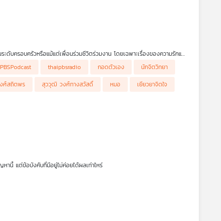
ะดับครอบครัวหรือแม้แต่เพื่อนร่วมชีวิตร่วมงาน โดยเฉพาะเรื่องของความรักและ
ยก็ขึ้นอยู่กับความเข้มแข็งของแต่ละคน แต่สิ่งสุดท้ายลองกลับมากอดตัวเองดูบ้าง
iPBSPodcast
thaipbsradio
กอดตัวเอง
นักจิตวิทยา
รกอดตัวเอง ทำอย่างไร ทำไมต้องทำ รายการ โรงหมอ
วงศ์สถิตพร
สุววุฒิ วงศ์ทางสวัสดิ์
หมอ
เยียวยาจิตใจ
 แต่ข้อบังคับที่มีอยู่ไม่ค่อยได้ผลเท่าไหร่
วมกอดให้เร็วที่สุดหลังคลอด เนื่องจากพบสถิติว่า การได้รับการกอดจะช่วยให้