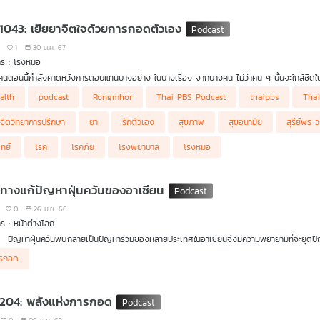
 1043: เยียยาจิตใจด้วยการกอดตัวเอง
1
30 ต.ค. 67
าร : โรงหมอ
นตอนนี้กำลังคาดหวังการตอบแทนบางอย่าง ในบางเรื่อง จากบางคน ไม่ว่าคน ๆ นั้นจะใกล้ชิดในร
ส่ใจ แต่เมื่อสิ่งต่าง ๆ ไม่เป็นตามที่คาดหวังเอาไว้แน่นอนความเสียใจย่อมเกิดขึ้น จะมากหรือน้อ
alth
podcast
Rongmhor
Thai PBS Podcast
thaipbs
Tha
วเองดูบ้าง อยู่กับตัวเองดูบ้าง จะได้รู้ว่าจริง ๆ แล้วต้องการอะไรกันแน่ การเยียวยาด้วยกา
กจิตวิทยาการปรึกษา
ยา
รักตัวเอง
สุขภาพ
สุขอนามัย
สุรีย์พร 
ทย์
โรค
โรคภัย
โรงพยาบาล
โรงหมอ
ทางแก้ปัญหาฝุ่นควันของอาเซียน
0
26 มิ.ย. 66
ร : หน้าต่างโลก
ปัญหาฝุ่นควันพิษกลายเป็นปัญหาร่วมของหลายประเทศในอาเซียนจึงมีความพยายามที่จะยุติปัญหานี้
องค์การอนามัยโลกแนะเด็กที่คลอดก่อนกำหนดหรือน้ำหนักตัวต่ำกว่ามาตรฐาน ควรจะไดรับการส
รกอด
เด็กมีภูมิคุ้มกันจากการติดเชื้อมากขึ้น
 204: พลังแห่งการกอด