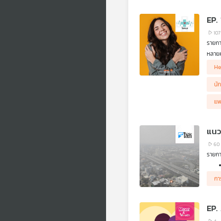
EP.
107
รายก
หลายค
ความใ
He
รักตั
นั
แพ
แนว
60
รายกา
กา
EP.