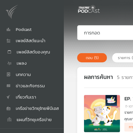
Podcast
เพลย์ลิสต์แนะนำ
เพลย์ลิสต์ของคุณ
ตอน
(5)
รายการ
เพลง
บทความ
ผลการค้นหา
5
รายก
ข่าวและกิจกรรม
เกี่ยวกับเรา
EP.
107
เครือข่ายวิทยุไทยพีบีเอส
รายการ
แผนที่วิทยุเครือข่าย
คุณยา
สีคิด
กา