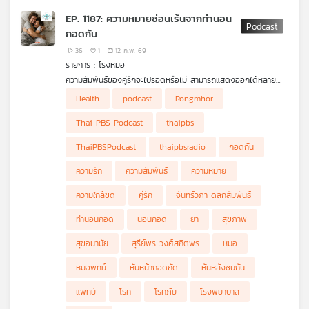
เครือ
EP. 1187: ความหมายซ่อนเร้นจากท่านอน
ข่าย
กอดกัน
วิทยุ
36
1
12 ก.พ. 69
ไทย
รายการ : โรงหมอ
พี
ความสัมพันธ์ของคู่รักจะไปรอดหรือไม่ สามารถแสดงออกได้หลาย
บี
อย่าง ท่าทางการนอนกอดก็เป็นอีกหนึ่งสัญญาณที่สามารถแปลความ
Health
podcast
Rongmhor
เอส
หมายได้ การนอนกอดกันของคนรักมีท่าทางหลากหลาย เช่น นอน
กอดกันแบบหันหน้า นอนกอดกันโดยฝ่ายหนึ่งหันไปอีกทางแล้วอีกฝ่าย
Thai PBS Podcast
thaipbs
โอบกอดจากด้านหลัง หรือแม้แต่แค่การเอามือวางพาดบริเวณเอว ก็
บอกความหมายบางอย่างได้ โดยเฉพาะการนอนหันหลังให้กัน ก็ไม่ได้
ThaiPBSPodcast
thaipbsradio
กอดกัน
หมายความว่าไม่รักหรือปันใจ แต่คงมีอะไรให้คิด ท่านอนกอดบอกความ
แผนที่
หมายอะไรบ้าง รายการโรงหมอ เล่าให้ฟังค่ะ
ความรัก
ความสัมพันธ์
ความหมาย
วิทยุ
เครือ
ความใกล้ชิด
คู่รัก
จันทร์วิภา ดิลกสัมพันธ์
ข่าย
ท่านอนกอด
นอนกอด
ยา
สุขภาพ
สุขอนามัย
สุรีย์พร วงศ์สถิตพร
หมอ
หมอพทย์
หันหน้ากอดกัด
หันหลังชนกัน
แพทย์
โรค
โรคภัย
โรงพยาบาล