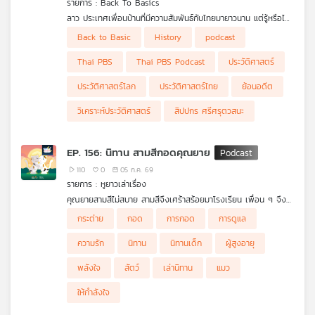
รายการ : Back To Basics
คุณ
ลาว ประเทศเพื่อนบ้านที่มีความสัมพันธ์กับไทยมายาวนาน แต่รู้หรือไม่
ว่า กว่าจะกลายเป็น "สาธารณรัฐประชาธิปไตยประชาชนลาว" ใน
จากอาณาจักรล้านช้างที่เคยยิ่งใหญ่ การแตกออกเป็น 3 ราช
Back to Basic
History
podcast
ปัจจุบัน ลาวต้องผ่านการเปลี่ยนแปลงครั้งใหญ่ตลอดเวลากว่า 3
อาณาจักร การแข่งขันระหว่างสยาม เวียดนาม และฝรั่งเศส ยุคล่า
พูดคุยกับ อ.ทรงฤทธิ์ โพนเงิน นักวิชาการอิสระผู้เชี่ยวชาญกลุ่ม
เพลง
ศตวรรษ
อาณานิคม การเรียกร้องเอกราชหลังสงครามโลกครั้งที่ 2 สงคราม
ประเทศอาเซียน
Thai PBS
Thai PBS Podcast
ประวัติศาสตร์
เย็น และการขึ้นสู่อำนาจของพรรคประชาชนปฏิวัติลาว เหตุการณ์
เหล่านี้ล้วนหล่อหลอมให้เกิดประเทศลาวในแบบที่เราเห็นทุกวันนี้
ประวัติศาสตร์โลก
ประวัติศาสตร์ไทย
ย้อนอดีต
บทความ
วิเคราะห์ประวัติศาสตร์
สิปปกร ศรีศรุตวสนะ
EP. 156: นิทาน สามสีกอดคุณยาย
ข่าว
110
0
05 ก.ค. 69
และ
รายการ : หูยาวเล่าเรื่อง
กิจกรรม
คุณยายสามสีไม่สบาย สามสีจึงเศร้าสร้อยมาโรงเรียน เพื่อน ๆ จึง
ช่วยกันปลอบใจ สามสีบอกว่าสามสีกอดคุณยายทุกวันและจะกอดให้
กระต่าย
กอด
การกอด
การดูแล
มากขึ้น เพราะคุณยายรักและตามใจสามสีมาก สามสีคิดว่าไม่มีใครรัก
สามสีเท่าคุณยาย ครูตาโตจึงบอกว่า การกอดเป็นการแสดงความรัก
ความรัก
นิทาน
นิทานเด็ก
ผู้สูงอายุ
เกี่ยว
และสร้างภูมิต้านทานให้ผู้ป่วยได้
กับ
พลังใจ
สัตว์
เล่านิทาน
แมว
เรา
ให้กำลังใจ