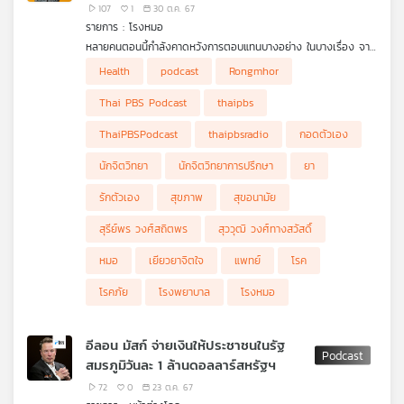
107
1
30 ต.ค. 67
รายการ : โรงหมอ
หลายคนตอนนี้กำลังคาดหวังการตอบแทนบางอย่าง ในบางเรื่อง จาก
บางคน ไม่ว่าคน ๆ นั้นจะใกล้ชิดในระดับครอบครัวหรือแม้แต่เพื่อนร่วม
Health
podcast
Rongmhor
ชีวิตร่วมงาน โดยเฉพาะเรื่องของความรักและความใส่ใจ แต่เมื่อสิ่ง
ต่าง ๆ ไม่เป็นตามที่คาดหวังเอาไว้แน่นอนความเสียใจย่อมเกิดขึ้น จะ
Thai PBS Podcast
thaipbs
มากหรือน้อยก็ขึ้นอยู่กับความเข้มแข็งของแต่ละคน แต่สิ่งสุดท้ายลอง
กลับมากอดตัวเองดูบ้าง รักตัวเองดูบ้าง อยู่กับตัวเองดูบ้าง จะได้รู้
ThaiPBSPodcast
thaipbsradio
กอดตัวเอง
ว่าจริง ๆ แล้วต้องการอะไรกันแน่ การเยียวยาด้วยการกอดตัวเอง
ทำอย่างไร ทำไมต้องทำ รายการ โรงหมอ
นักจิตวิทยา
นักจิตวิทยาการปรึกษา
ยา
รักตัวเอง
สุขภาพ
สุขอนามัย
สุรีย์พร วงศ์สถิตพร
สุววุฒิ วงศ์ทางสวัสดิ์
หมอ
เยียวยาจิตใจ
แพทย์
โรค
โรคภัย
โรงพยาบาล
โรงหมอ
อีลอน มัสก์ จ่ายเงินให้ประชาชนในรัฐ
สมรภูมิวันละ 1 ล้านดอลลาร์สหรัฐฯ
72
0
23 ต.ค. 67