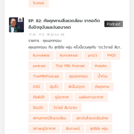
โรงหมอ
EP. 82: ภัยคุกคามสิ่งแวดล้อม จากอดีต
ถึงปัจจุบันและในอนาคต
42
0
24 ก.ค. 68
รายการ : คุยนอกกรอบ
คุยนอกกรอบ กับ สุทธิชัย หยุ่น ครั้งนี้ชวนคุยกับ "ดร.วิจารย์ สิมา
ฉายา" ผู้อำนวยการสถาบันสิ่งแวดล้อมไทย กับสถานการณ์สิ่ง
Kuinokkob
Kuinokkrob
pm2.5
PM25
แวดล้อมของประเทศไทย การเชื่อมต่อระหว่างภาครัฐ เอกชน และ
ประชาสังคม เพื่อร่วมกันแก้ปัญหาสิ่งแวดล้อม และการประสานความ
podcast
Thai PBS Podcast
thaipbs
ร่วมมือกับประเทศเพื่อนบ้าน ฟังได้ในรายการ #คุยนอกกรอบ ค่ะ
ThaiPBSPodcast
คุยนอกกรอบ
น้ำท่วม
ป่าไม้
ฝุ่นจิ๋ว
พีเอ็ม2จุด5
ภัยคุกคาม
ภัยพิบัติ
ภูมิอากาศ
มลพิษทางอากาศ
ร้อนจัด
วิจารย์ สิมาฉายา
สถานการณ์สิ่งแวดล้อม
สถาบันสิ่งแวดล้อมไทย
สภาพภูมิอากาศ
สัมภาษณ์
สุทธิชัย หยุ่น