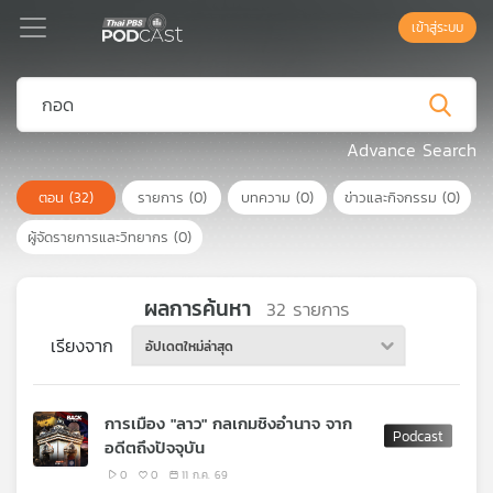
เข้าสู่ระบบ
Podcast
Advance Search
ตอน
(32)
รายการ
(0)
บทความ
(0)
ข่าวและกิจกรรม
(0)
เพล
ย์
ผู้จัดรายการและวิทยากร
(0)
ลิ
สต์
แนะนำ
ผลการค้นหา
32
รายการ
เรียงจาก
อัปเดตใหม่ล่าสุด
เพล
ย์
การเมือง "ลาว" กลเกมชิงอำนาจ จาก
ลิ
อดีตถึงปัจจุบัน
สต์
ของ
0
0
11 ก.ค. 69