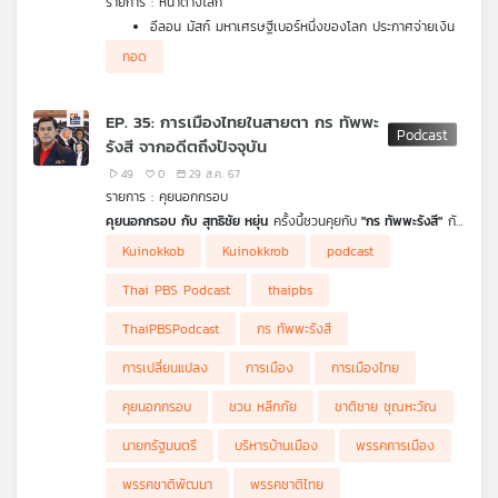
รายการ : หน้าต่างโลก
อีลอน มัสก์ มหาเศรษฐีเบอร์หนึ่งของโลก ประกาศจ่ายเงิน
ให้ประชาชนในรัฐสมรภูมิวันละ 1 ล้านดอลลาร์สหรัฐฯ
กอด
ท่ามกลางข้อถกเถียงว่าขัดต่อกฎหมายเลือกตั้งสหรัฐฯ หรือ
ไม่
สนามบินในนิวซีแลนด์กำหนดให้ผู้โดยสารกอดกันได้ไม่เกิน 3
EP. 35: การเมืองไทยในสายตา กร ทัพพะ
นาที
รังสี จากอดีตถึงปัจจุบัน
Online Oversharing การโพสต์ระบายความรู้สึกมากเกินไป
มีข้อเสียอย่างไร
49
0
29 ส.ค. 67
รายการ : คุยนอกกรอบ
คุยนอกกรอบ กับ สุทธิชัย หยุ่น
ครั้งนี้ชวนคุยกับ
"กร ทัพพะรังสี"
กับ
ความเปลี่ยนแปลงของสังคมการเมืองไทยจากอดีตจนถึงปัจจุบัน และ
Kuinokkob
Kuinokkrob
podcast
ประสบการณ์การทำงานภายใต้ยุคนายกฯ เปรม ติณสูลานนท์ นายกฯ
ชาติชาย ชุณหะวัณ และนายกฯ ชวน หลีกภัย ฟังได้ในรายการ คุย
Thai PBS Podcast
thaipbs
นอกกรอบ ค่ะ
ThaiPBSPodcast
กร ทัพพะรังสี
การเปลี่ยนแปลง
การเมือง
การเมืองไทย
คุยนอกกรอบ
ชวน หลีกภัย
ชาติชาย ชุณหะวัณ
นายกรัฐมนตรี
บริหารบ้านเมือง
พรรคการเมือง
พรรคชาติพัฒนา
พรรคชาติไทย