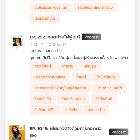
วัฒนธรรมต่างประเทศ
เสน่ห์ของเสียงเล่าเรื่อง
โอบกอดต้นไม้
EP. 252: กอดบ้านไผ่พู้นเด้
26
1
05 ธ.ค. 67
รายการ : หลบมุมอ่าน
คุณเกม สิทธิโชค ศรีโช ผู้ก่อตั้งและผู้สร้างสรรค์เนื้อหาในเพจ #กอด
บ้านไผ่ สู่งานเทศกาล #บ้านไผ่พู้นเด้ จะมาร่วมพูดคุยกับ #หลบมุม
กอดบ้านไผ่
การอ่าน
นักเขียน
อ่าน ถึงประสบการณ์ทำงานเป็นบรรณาธิการนิตยสาร, การขับเคลื่อน
บ้านเกิดที่อำเภอบ้านไผ่เพื่อแบ่งปันปัญญาและมิตรจิตมิตรใจมอบให้
บรรณาธิการนิตยสาร
บ้านไผ่
บ้านไผ่พู้นเด้
กัน รวมถึงนำเสนอความเปลี่ยนผ่านของพื้นที่ในทุกมิติ, แรงบันดาลใจ
จากบุคคลต้นแบบในชีวิตและจากหนังสือชื่อ #ประสบการณ์ยิ่งใหญ่ใน
ประสบการณ์ยิ่งใหญ่ในหมู่บ้านเล็กๆ
มาซาฮิโกะ โอโตชิ
หมู่บ้านเล็กๆ ของ มาซาฮิโกะ โอโตชิ, ความทรงจำต่อ #ศิริบุ๊คสโตร์
ซึ่งเป็นร้านหนังสือ/ร้านเครื่องเขียนในบ้านไผ่ และเรื่องราวอีกมากมาย
ร้านหนังสือ
ร้านเครื่องเขียน
ศิริบุ๊คสโตร์
ที่จะนำพาให้เรากลับมาสำรวจพื้นที่ที่เราอาศัยอยู่
สิทธิโชค ศรีโช
หนังสือ
หลบมุมอ่าน
EP. 1043: เยียยาจิตใจด้วยการกอดตัว
เอง