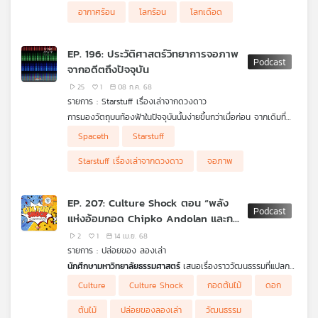
อากาศร้อน
โลกร้อน
โลกเดือด
EP. 196: ประวัติศาสตร์วิทยาการจอภาพ
จากอดีตถึงปัจจุบัน
25
1
08 ก.ค. 68
รายการ : Starstuff เรื่องเล่าจากดวงดาว
การมองวัตถุบนท้องฟ้าในปัจจุบันนั้นง่ายขึ้นกว่าเมื่อก่อน จากเดิมที่
ต้องเงยหน้ามองท้องฟ้า ถูกปรับเปลี่ยนเป็นการมองผ่านหน้าจอ
Spaceth
Starstuff
คอมพิวเตอร์หรือโทรทัศน์ได้อย่างง่ายดาย หน้าจอคือสิ่งที่นำภาพจาก
กล้องโทรทรรศน์ที่อยู่ห่างไกลโลกกว่าล้านกิโลเมตรให้มาปรากฏแก่
Starstuff เรื่องเล่าจากดวงดาว
จอภาพ
สายตาได้อย่างง่ายดาย เทคโนโลยีที่ปรับเปลี่ยนชีวิตของผู้คนตั้งแต่
อดีตถึงปัจจุบันนี้มีวิทยาการที่อยู่เบื้องหลังอย่างไร จากทีวีตู้ขนาด
ใหญ่สู่ทีวีจอแบนที่สามารถแสดงภาพสวยงดงามอย่างน่ามหัศจรรย์
EP. 207: Culture Shock ตอน “พลัง
จนไปถึงจอของโทรศัพท์มือถือที่ทุกคนถืออยู่ในมือ สิ่งมหัศจรรย์เหล่า
แห่งอ้อมกอด Chipko Andolan และการ
นี้เกิดขึ้นได้อย่างไร มาร่วมหาคำตอบของสิ่งที่เชื่อมต่อชีวิตของทุกคน
เข้าไว้ด้วยกันผ่านการแสดงผลทางหน้าจอได้ใน starstuff เรื่องเล่า
ปกป้องป่าไม้ในอินเดีย" | มหาวิทยาลัย
2
1
14 เม.ย. 68
จากดวงดาว
ธรรมศาสตร์
รายการ : ปล่อยของ ลองเล่า
นักศึกษามหาวิทยาลัยธรรมศาสตร์
เสนอเรื่องราววัฒนธรรมที่แปลก
ตาจากทุกมุมโลก ทั้งความหมาย ประวัติศาสตร์ และแรงบันดาลใจที่
Culture
Culture Shock
กอดต้นไม้
ดอก
อยู่เบื้องหลังของแต่ละวัฒนธรรม โดยตอนนี้เป็นเรื่องราวของกลุ่มผู้
ที่ยืนหยัดปกป้องป่าไม้ด้วยชีวิต ด้วยการ 'โอบกอด' ต้นไม้ เพื่อต่อสู้
ต้นไม้
ปล่อยของลองเล่า
วัฒนธรรม
กับการทำลายป่าและอนุรักษ์ธรรมชาติให้คงอยู่ต่อไปของชาวอินเดีย