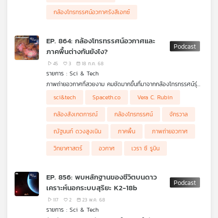
เอกซ์จากญี่ปุ่นตัวนี้มีความน่าสนใจอย่างไร แล้วรังสีในย่าน Soft Xray
เครือ
กล้องโทรทรรศน์อวกาศรังสีเอกซ์
มันน่าสนใจอย่างไร
ข่าย
วิทยุ
EP. 864: กล้องโทรทรรศน์อวกาศและ
ไทย
ภาคพื้นต่างกันยังไง?
พี
บี
45
3
18 ก.ค. 68
รายการ : Sci & Tech
เอส
ภาพถ่ายอวกาศที่สวยงาม คมชัดมากขึ้นที่มาจากกล้องโทรทรรศน์รุ่น
ใหม่ทั้งในอวกาศและภาคพื้นต่างกันยังไง Sci & Tech ชวนเจาะลึก
sci&tech
Spaceth.co
Vera C. Rubin
เบื้องหลังการทำงานของกล้องสังเกตการณ์จักรวาลที่จะช่วยตอบ
แผนที่
คำถามว่าเพราะอะไรถึงต้องมีกล้องทั้งในและนอกโลก คุยกับ เติ้ล -
กล้องสังเกตการณ์
กล้องโทรทรรศน์
จักรวาล
ณัฐนนท์ ดวงสูงเนิน จาก Spaceth.co
วิทยุ
ณัฐนนท์ ดวงสูงเนิน
ภาคพื้น
ภาพถ่ายอวกาศ
เครือ
ข่าย
วิทยาศาสตร์
อวกาศ
เวรา ซี รูบิน
EP. 856: พบหลักฐานของชีวิตบนดาว
เคราะห์นอกระบบสุริยะ K2-18b
117
2
23 พ.ค. 68
รายการ : Sci & Tech