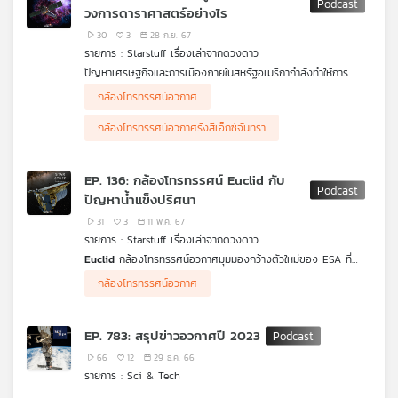
วงการดาราศาสตร์อย่างไร
ทำให้เราเข้าใจจักรวาลมากขึ้น
30
3
28 ก.ย. 67
รายการ : Starstuff เรื่องเล่าจากดวงดาว
ปัญหาเศรษฐกิจและการเมืองภายในสหรัฐอเมริกากำลังทำให้การ
สำรวจอวกาศของมนุษยชาติต้องหยุดชะงัก เมื่อสภาคองเกรสเห็น
กล้องโทรทรรศน์อวกาศ
ชอบให้ยุติการใช้งานกล้องโทรทรรศน์อวกาศรังสีเอ็กซ์จันทรา โดยให้
ความเห็นว่าเป็นกล้องโทรทรรศน์อวกาศที่เก่าและควรปลดระวางการใช้
กล้องโทรทรรศน์อวกาศรังสีเอ็กซ์จันทรา
งาน นำมาซึ่งความไม่พอใจของนักดาราศาสตร์และเกิดเป็นกระแสต่อ
ต้านจากทั่วทุกมุมโลก เพราะเห็นว่าการยุติการใช้งานกล้องโทรทรรศน์
อวกาศจันทราจะนำมาซึ่งการสูญเสียทางเศรษฐกิจและวิกฤติทาง
EP. 136: กล้องโทรทรรศน์ Euclid กับ
ภูมิรัฐศาสตร์ที่นำพาสหรัฐเข้าขั้นหายนะแบบที่ใครหลาย ๆ คนคาดไม่
ปัญหาน้ำแข็งปริศนา
ถึง สามารถติดตามเรื่องราวของวิกฤติกล้องโทรทรรศน์อวกาศ
จันทราได้ในตอนนี้
31
3
11 พ.ค. 67
รายการ : Starstuff เรื่องเล่าจากดวงดาว
Euclid
กล้องโทรทรรศน์อวกาศมุมมองกว้างตัวใหม่ของ ESA ที่
ประสบปัญหาน้ำแข็งปริศนาที่เกาะภายในกล้องโทรทรรศน์อวกาศนี้
กล้องโทรทรรศน์อวกาศ
Starstuff เรื่องเล่าจากดวงดาว ชวนหาคำตอบว่าปัญหานี้เกิดจาก
อะไร
EP. 783: สรุปข่าวอวกาศปี 2023
66
12
29 ธ.ค. 66
รายการ : Sci & Tech