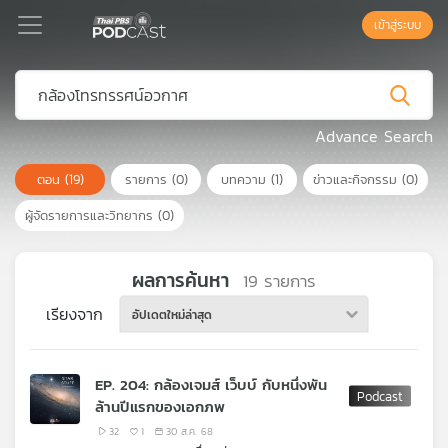
เข้าสู่ระบบ
Podcast
Advance Search
ตอน
(19)
รายการ
(0)
บทความ
(1)
ข่าวและกิจกรรม
(0)
เพล
ย์
ผู้จัดรายการและวิทยากร
(0)
ลิ
สต์
แนะนำ
ผลการค้นหา
19
รายการ
เรียงจาก
อัปเดตใหม่ล่าสุด
เพล
ย์
EP. 204: กล้องเจมส์ เว็บบ์ กับหนึ่งพัน
ลิ
ล้านปีแรกของเอกภพ
สต์
ของ
32
1
30 ส.ค. 68