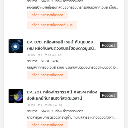
รายการ : Starstuff เรื่องเล่าจากดวงดาว
คุณ
หนึ่งในเป้าหมายที่ใหญ่ที่สุดของกล้องโทรทรรศน์อวกาศเจมส์ เว็บบ์
คือการมองเข้าไปในอดีตที่ไกลกว่าที่กล้องโทรทรรศน์อวกาศฮับเบิล
กล้องโทรทรรศน์อวกาศ
เคยทำได้ งานวิจัยด้านจักรวาลวิทยาได้ทำการศึกษาผลจากการมอง
เพลง
ลึกเข้าไปในอดีตที่แสนยาวนานกว่าหมื่นล้านปี เพื่อทำความเข้าใจ
กล้องโทรทรรศน์อวกาศฮับเบิล
วิวัฒนาการของเอกภพว่าในช่วงพันล้านปีแรกของเอกภพหลังก่อน
กำเนิด วิวัฒนาการของเอกภพเป็นอย่างไรบ้าง แล้วทำไมเอกภพจึง
เป็นอย่างที่มันเป็นในปัจจุบัน แล้วตอนนี้เราทราบอะไรบ้างจากปริศนาที่
EP. 870: กล้องเจมส์ เวบบ์ กับมุมมอง
เคยเกิดขึ้นในช่วงเวลานั้นจากการส่องมองเข้าไปของกล้องเจมส์ เว็บ
บทความ
ใหม่ หลังค้นพบดวงจันทร์ของดาวยูเรนัส
บ์
เพิ่ม
60
1
29 ส.ค. 68
รายการ : Sci & Tech
ข่าว
ข้อมูลจากกล้องเจมส์ เวบบ์ ช่วยค้นพบดวงจันทร์ดวงใหม่ของดาว
และ
ยูเรนัส แม้จะมีขนาดที่เล็กมาก แต่ประสิทธิภาพของกล้องโทรทรรศน์
กล้องโทรทรรศน์อวกาศ
อวกาศตัวนี้ช่วยให้เราเปิดมุมมองใหม่ที่ไม่เคยเห็นมาก่อนในระบบสุริยะ
กิจกรรม
ช่วยย้ำกับเราว่ายังมีมุมมองอีกมากมายที่จะซ่อนอยู่ในจักรวาลที่เราจะ
ได้เห็นผ่านการสังเกตการณ์ของกล้องเจมส์ เวบบ์ ซึ่งจะส่งข้อมูล
EP. 201: กล้องโทรทรรศน์ XRISM กล้อง
กลับมาให้เราอีกมหาศาล
รังสีเอกซ์ที่น่าสนใจที่สุดในเวลานี้
เกี่ยว
125
1
09 ส.ค. 68
กับ
รายการ : Starstuff เรื่องเล่าจากดวงดาว
เรา
ข่าวล่าสุดพบการตรวจวัดธาตุกำมะถันในสสารระหว่างดวงดาวจาก
กล้องโทรทรรศน์อวกาศ XRISM
Starstuff เรื่องเล่าจากดวงดาว ตอนนี้ชวนไปสำรวจความน่าสนใจ
กล้องโทรทรรศน์อวกาศ
ของกล้องโทรทรรศน์อวกาศ XRISM ว่ากล้องโทรทรรศน์อวกาศรังสี