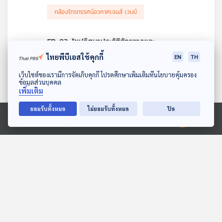
กล้องโทรทรรศน์อวกาศเจมส์ เวบบ์
EP. 93: ไขปริศนาประวัติจักรวาลและ
กล้องโทรทัศน์อวกาศยูคลิด
ไทยพีบีเอสใช้คุกกี้
EN
TH
89
2
15 ก.ค. 66
ดาวน์โหลด Thai PBS Podcast Application
รายการ : Starstuff เรื่องเล่าจากดวงดาว
เว็บไซต์ของเรามีการจัดเก็บคุกกี้ โปรดศึกษาเพิ่มเติมที่นโยบายคุ้มครอง
ข้อมูลส่วนบุคคล
เรารู้ได้อย่างไรว่าบิกแบง (Big Bang) มีอยู่จริง?
เพิ่มเติม
กล้องโทรทรรศน์อวกาศที่ ESA ส่งขึ้นสู่อวกาศเมื่อต้นเดือน
กล้องโทรทรรศน์อวกาศ
เรื่องราวของกล้องโทรทรรศน์อวกาศยูคลิด รวมถึงประวัติศาสตร์
ที่ผ่านมาจะสามารถทำให้เราเข้าใจประวัติของจักรวาลมากขึ้น
ยอมรับทั้งหมด
ไม่ยอมรับทั้งหมด
ปิด
การค้นพบทางฟิสิกส์ดาราศาสตร์ที่ทำให้เราเข้าใจเหตุผลของการเกิด
ได้อย่างไร?
และความเป็นไปของเอกภพมากยิ่งขึ้น
EP. 64: เปิดประวัติ SOFIA หอดูดาว
Ⓒ 2020 องค์การกระจายเสียงและแพร่ภาพสาธารณะแห่งประเทศไทย
ลอยฟ้าบนเครื่องบินโบอิ้ง 747
47
1
17 ธ.ค. 65
รายการ : Starstuff เรื่องเล่าจากดวงดาว
ย้อนรอยประวัติของ SOFIA เครื่องบินโบอิ้ง 747 ลำมหึมา ที่ถูก
ดัดแปลงติดตั้งกล้องโทรทรรศน์สำหรับงานสังเกตการณ์ทาง
กล้องโทรทรรศน์อวกาศ
ดาราศาสตร์ เพื่อก้าวข้ามข้อจำกัดของหอดูดาวบนโลก ภายหลังการ
สิ้นสุดภารกิจสุดท้ายก่อนปลดระวางของมันเมื่อต้นเดือนที่ผ่านมา
ร่วมพูดคุยโดยเติ้ล ณัฐนนท์ ดวงสูงเนิน และ ปั๊บ ชยภัทร อาชีว
EP. 660: ภาพ "Pillars of creation"
ระงับโรค