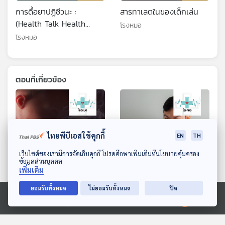
การดื้อยาปฏิชีวนะ :
สารทาเลตในของเด็กเล่น
(Health Talk Health
โรงหมอ
Tips)
โรงหมอ
ตอนที่เกี่ยวข้อง
ไทยพีบีเอสใช้คุกกี้
EN
TH
ดาวน์โหลด Thai PBS Podcast Application
เว็บไซต์ของเรามีการจัดเก็บคุกกี้ โปรดศึกษาเพิ่มเติมที่นโยบายคุ้มครอง
ข้อมูลส่วนบุคคล
เพิ่มเติม
EP. 1234: เสี่ยงที่ไม่ควร
EP. 1151: เสพข่าวมากไป
ยอมรับทั้งหมด
ไม่ยอมรับทั้งหมด
ปิด
เสี่ยงจากบุหรี่ ที่มีผลต่อแม่
ระวังเครียดไม่รู้ตัว
Ⓒ 2020 องค์การกระจายเสียงและแพร่ภาพสาธารณะแห่งประเทศไทย
และเด็กในครรภ์
โรงหมอ
โรงหมอ