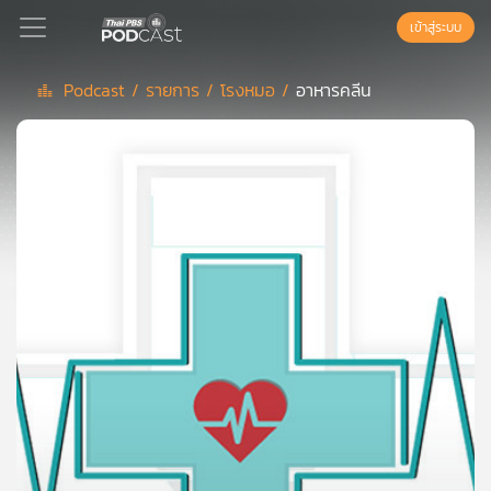
เข้าสู่ระบบ
Podcast /
รายการ /
โรงหมอ /
อาหารคลีน
Podcast
เพล
ย์
ลิ
สต์
แนะนำ
เพล
ย์
ลิ
สต์
ของ