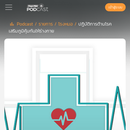
เข้าสู่ระบบ
Podcast /
รายการ /
โรงหมอ /
ปฏิบัติการต้านโรค
เสริมภูมิคุ้มกันให้ร่างกาย
Podcast
เพล
ย์
ลิ
สต์
แนะนำ
เพล
ย์
ลิ
สต์
ของ