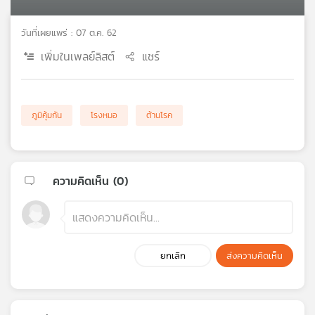
เครือ
ข่าย
วันที่เผยแพร่ : 07 ต.ค. 62
วิทยุ
เพิ่มในเพลย์ลิสต์
แชร์
ไทย
พี
บี
เอส
ภูมิคุ้มกัน
โรงหมอ
ต้านโรค
แผนที่
วิทยุ
ความคิดเห็น (
0
)
เครือ
ข่าย
ยกเลิก
ส่งความคิดเห็น