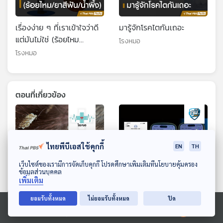
เรื่องง่าย ๆ ที่เราเข้าใจว่าดี
มารู้จักโรคไตกันเถอะ
แต่มันไม่ใช่ (ร้อยไหม
โรงหมอ
ยาสีฟัน น้ำผึ้ง) : (Health
โรงหมอ
Talk Health Tips)
ตอนที่เกี่ยวข้อง
ไทยพีบีเอสใช้คุกกี้
EN
TH
ดาวน์โหลด Thai PBS Podcast Application
เว็บไซต์ของเรามีการจัดเก็บคุกกี้ โปรดศึกษาเพิ่มเติมที่นโยบายคุ้มครอง
ข้อมูลส่วนบุคคล
เพิ่มเติม
ยอมรับทั้งหมด
ไม่ยอมรับทั้งหมด
ปิด
EP. 1209: เคลียร์ชัด "โรค
สกมช.เตือนภัย แอปฯ ดูด
หนังศีรษะ" รังแค ผมบาง
เงินกลับมาระบาด / ร้องซื้อ
Ⓒ 2020 องค์การกระจายเสียงและแพร่ภาพสาธารณะแห่งประเทศไทย