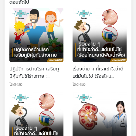
ตอนถัดไป
ปฏิบัติการต้านโรค เสริมภู
เรื่องง่าย ๆ ที่เราเข้าใจว่าดี
มิคุ้มกันให้ร่างกาย :
แต่มันไม่ใช่ (ร้อยไหม
(Health Talk Health
ยาสีฟัน น้ำผึ้ง)
โรงหมอ
โรงหมอ
Tips)